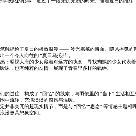
分享彼此的心事，度过了一段无忧无虑的时光。随着夏日的推移
笔触描绘了夏日的极致浪漫 —— 波光粼粼的海面、随风摇曳
一个令人向往的 “夏日乌托邦”。
感：凝视大海的少女藏着对远方的执念，寻找蝴蝶的少女代表着
暧昧，也有纯粹的友情，展现了青春里多样的羁绊。
的过往，构成了 “回忆” 的线索，与羽依里的 “当下” 生活
围中流转，充满淡淡的感伤与温暖。
幻设定并非突兀的超现实情节，而是与 “回忆”“思念” 等情感主
浪漫更具想象空间。