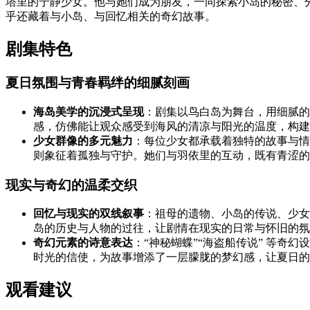
塔里的宁静少女。他与她们成为朋友，一同探索小岛的秘密、
乎还藏着与小岛、与回忆相关的奇幻故事。
剧集特色
夏日氛围与青春羁绊的细腻刻画
海岛美学的沉浸式呈现
：剧集以鸟白岛为舞台，用细腻的
感，仿佛能让观众感受到海风的清凉与阳光的温度，构建出
少女群像的多元魅力
：每位少女都承载着独特的故事与情
则象征着孤独与守护。她们与羽依里的互动，既有青涩的
现实与奇幻的温柔交织
回忆与现实的双线叙事
：祖母的遗物、小岛的传说、少女们
岛的历史与人物的过往，让剧情在现实的日常与怀旧的氛
奇幻元素的诗意表达
：“神秘蝴蝶”“海盗船传说” 等奇
时光的信使，为故事增添了一层朦胧的梦幻感，让夏日的
观看建议