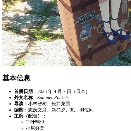
基本信息
首播日期
：2025 年 4 月 7 日（日本）
外文名称
：
Summer Pockets
导演
：小林智树、长井龙雪
编剧
：志茂文彦、新岛夕、魁、羽佐间
主演（配音）
：
千叶翔也
小原好美