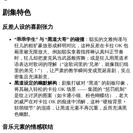
剧集特色
反差人设的喜剧张力
“乖乖学生” 与 “黑道大哥” 的碰撞
：聪实的文雅拘谨与
狂儿的粗犷豪放形成鲜明对比，这种反差在卡拉 OK 包
厢里被无限放大。例如聪实拿着指挥棒认真纠正节奏
时，狂儿却把麦克风当武器般挥舞；或是狂儿用黑道术
语表达对歌词的理解（“这歌词里的‘兄弟’，就像我们组
里的弟兄！”），让严肃的教学瞬间变成荒诞喜剧，笑点
密集且充满新意。
黑道设定的幽默解构
：剧集打破对 “黑道” 的刻板印象，
将其融入轻松的卡拉 OK 场景 —— 集团的 “惩罚机制”
是纹上讨厌的图案（如卡通小猫、粉色蝴蝶结），老大
的威严在对卡拉 OK 的痴迷中消解，这种 “硬核背景 +
软萌细节” 的混搭，让黑道元素不再沉重，反而充满黑
色幽默。
音乐元素的情感联结