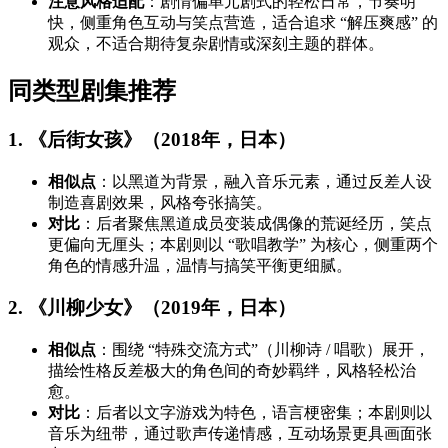
注意风格适配
：剧情偏单元剧式的轻松日常，节奏明
快，侧重角色互动与笑点营造，适合追求 “解压爽感” 的
观众，不适合期待复杂剧情或深刻主题的群体。
同类型剧集推荐
1. 《后街女孩》（2018年，日本）
相似点
：以黑道为背景，融入音乐元素，通过反差人设
制造喜剧效果，风格夸张搞笑。
对比
：后者聚焦黑道成员变装成偶像的荒诞经历，笑点
更偏向无厘头；本剧则以 “歌唱教学” 为核心，侧重两个
角色的情感升温，温情与搞笑平衡更细腻。
2. 《川柳少女》（2019年，日本）
相似点
：围绕 “特殊交流方式”（川柳诗 / 唱歌）展开，
描绘性格反差极大的角色间的奇妙羁绊，风格轻松治
愈。
对比
：后者以文字游戏为特色，语言梗密集；本剧则以
音乐为纽带，通过歌声传递情感，互动场景更具画面张