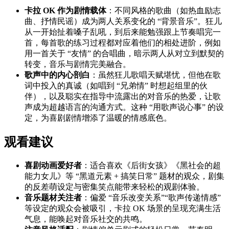
卡拉 OK 作为剧情载体
：不同风格的歌曲（如热血励志
曲、抒情民谣）成为两人关系变化的 “背景音乐”。狂儿
从一开始扯着嗓子乱吼，到后来能勉强跟上节奏唱完一
首，每首歌的练习过程都对应着他们的相处进阶，例如
用一首关于 “友情” 的合唱曲，暗示两人从对立到默契的
转变，音乐与剧情完美融合。
歌声中的内心剖白
：虽然狂儿歌唱天赋堪忧，但他在歌
词中投入的真诚（如唱到 “兄弟情” 时想起组里的伙
伴），以及聪实在指导中流露出的对音乐的热爱，让歌
声成为超越语言的沟通方式。这种 “用歌声说心事” 的设
定，为喜剧剧情增添了温暖的情感底色。
观看建议
喜剧动画爱好者
：适合喜欢《后街女孩》《黑社会的超
能力女儿》等 “黑道元素 + 搞笑日常” 题材的观众，剧集
的反差萌设定与密集笑点能带来轻松的观剧体验。
音乐题材关注者
：偏爱 “音乐改变关系”“歌声传递情感”
等设定的观众会被吸引，卡拉 OK 场景的呈现充满生活
气息，能唤起对音乐社交的共鸣。