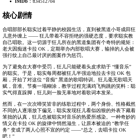
IMDb
：tt34512704
核心剧情
合唱部部长聪实过着平静的校园生活，直到被黑道小哥成田狂
儿意外缠上 —— 狂儿带着不容拒绝的强硬态度，要求聪实教
自己唱歌。这一切源于狂儿所在的黑道集团有个奇特的规矩：
老大因痴迷卡拉 OK，定期举办内部歌唱大赛，输掉的人会被
强行纹上自己最讨厌的图案作为惩罚。
为了避免在大赛中受罚，狂儿只能硬着头皮求助于 “懂音乐”
的聪实。于是，聪实每周都被狂儿半强迫地拉去卡拉 OK 包
厢，开始了对这位 “音痴” 黑道的歌唱特训。狂儿毫无歌唱天
赋，音准、节奏一塌糊涂，教学过程充满鸡飞狗跳的笑料：聪
实气得直跺脚，狂儿则一脸无辜地对着歌词本发呆。
然而，在一次次啼笑皆非的练歌过程中，两个身份、性格截然
不同的人逐渐放下偏见：聪实发现狂儿看似凶狠的外表下藏着
笨拙的认真，狂儿也被聪实对音乐的热爱所感染。一种奇妙的
情义在卡拉 OK 的旋律中悄然滋生，让原本被迫的 “教学任
务” 变成了两人心照不宣的约定 ——“总之，去唱卡拉 OK
吧！”