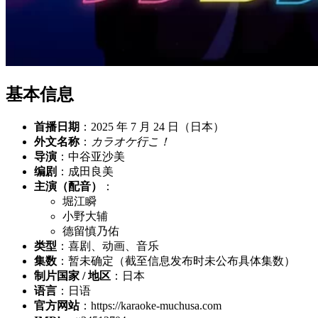
基本信息
首播日期
：2025 年 7 月 24 日（日本）
外文名称
：
カラオケ行こ！
导演
：中谷亚沙美
编剧
：成田良美
主演（配音）
：
堀江瞬
小野大辅
德留慎乃佑
类型
：喜剧、动画、音乐
集数
：暂未确定（截至信息发布时未公布具体集数）
制片国家 / 地区
：日本
语言
：日语
官方网站
：https://karaoke-muchusa.com