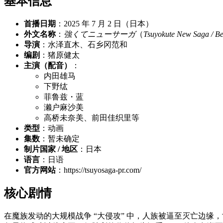
基本信息
首播日期
：2025 年 7 月 2 日（日本）
外文名称
：
強くてニューサーガ
（
Tsuyokute New Saga / B
导演
：水泽直木、石乡冈范和
编剧
：猪原健太
主演（配音）
：
内田雄马
下野纮
菲鲁兹・蓝
濑户麻沙美
高桥未奈美、前田佳织里等
类型
：动画
集数
：暂未确定
制片国家 / 地区
：日本
语言
：日语
官方网站
：https://tsuyosaga-pr.com/
核心剧情
在魔族发动的大规模战争 “大侵攻” 中，人族被逼至灭亡边