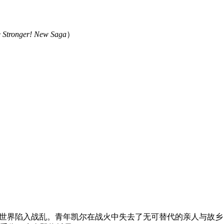
e Stronger! New Saga
）
缘，世界陷入战乱。青年凯尔在战火中失去了无可替代的亲人与故