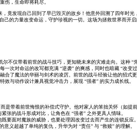
死重伤，生命即将耗尽。
来，竟发现自己回到了早已毁灭的故乡！他意外回溯了四年时光
用自己的力量改变命运，守护珍视的一切。这场为拯救世界而开启的
，凯尔不仅带着前世的战斗技巧，更知晓未来的灾难走向。这种 “
一次对命运的改写都充满 “逆袭” 的爽感，同时也暗藏 “改变过
融合了魔法的华丽与剑术的凌厉。前世的战斗经验让他的招式更
效与动作设计兼具视觉冲击力，展现 “强者” 的实力成长线。
”，而是带着前世悔恨的补偿式守护。他对家人的笨拙关怀（如提
与紧张的战斗形成对比，让角色在 “强者” 之外更具人情味。
顺，他既要面对魔族的威胁，也要处理因改变过去而产生的连锁反
” 的意义超越了单纯的复仇，升华为对 “责任” 与 “救赎” 的理解。