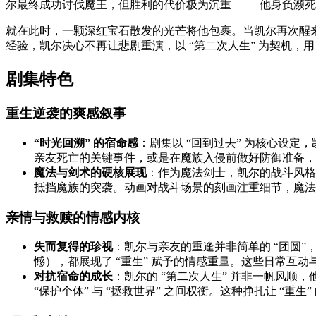
尔最终成功讨伐魔王，但胜利的代价极为沉重 —— 他身负濒
就在此时，一颗深红宝石散发的光芒将他包裹。当凯尔再次醒
经验，凯尔决心不再让悲剧重演，以 “第二次人生” 为契机，
剧集特色
重生逆袭的爽感叙事
“时光回溯” 的宿命感
：剧集以 “回到过去” 为核心设定
亲友死亡的关键事件，或是在魔族入侵前做好防御准备，每
魔法与剑术的硬核展现
：作为魔法剑士，凯尔的战斗风格
抵挡魔族的突袭。动画对战斗场景的刻画注重细节，魔法特
亲情与救赎的情感内核
失而复得的珍视
：凯尔与亲友的重逢并非简单的 “团圆
憾），都展现了 “重生” 赋予的情感重量。这些日常互动
对抗宿命的成长
：凯尔的 “第二次人生” 并非一帆风
“保护个体” 与 “拯救世界” 之间权衡。这种挣扎让 “重生