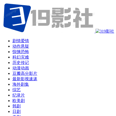
剧情爱情
动作悬疑
惊悚恐怖
科幻灾难
历史传记
动漫动画
豆瓣高分影片
最新影视速递
海外剧集
综艺
纪录片
欧美剧
韩剧
日剧