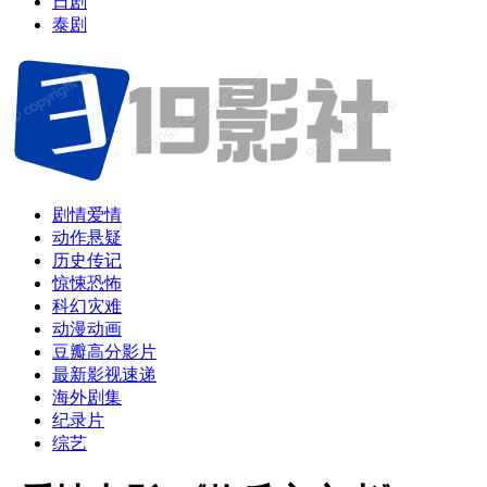
日剧
泰剧
剧情爱情
动作悬疑
历史传记
惊悚恐怖
科幻灾难
动漫动画
豆瓣高分影片
最新影视速递
海外剧集
纪录片
综艺