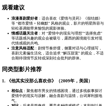
观看建议
浪漫喜剧爱好者
：适合喜欢《爱情与灵药》《假结婚》
等 “都市爱情 + 轻幽默” 风格的观众，影片的明星阵容与
轻松基调能带来愉悦的观影体验。
情感话题关注者
：对 “爱情中的现实与理想”“选择焦虑”
等话题感兴趣的观众会被吸引，露西的困境能引发对现
代情感观的共鸣。
注意风格适配
：剧情节奏舒缓，侧重对话与心理描写，
喜剧元素偏生活化，适合追求 “解压甜宠” 的观众，不适
合期待强情节反转或深刻社会批判的群体。
同类型影片推荐
1. 《他其实没那么喜欢你》（2009年，美国）
相似点
：聚焦都市男女的情感困境，通过多线叙事探讨
爱情中的现实与误解，融合喜剧与温情，台词犀利接地
气。
对比
：后者是群像戏，覆盖多种情感模式；本剧则以单