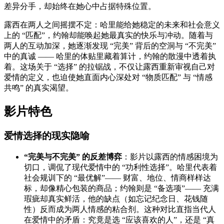
差异分手，却始终在她心中占据特殊位置。
露西在两人之间摇摆不定：哈里能给她稳定的未来和社会意义
上的 “匹配”，约翰却能唤起她最真实的快乐与冲动。随着与
两人的互动加深，她逐渐发现 “完美” 背后的空洞与 “不完美”
中的真诚 —— 哈里的体贴里藏着算计，约翰的散漫中透着执
着。这场关于 “选择” 的拉锯战，不仅让露西重新审视自己对
爱情的定义，也迫使她直面内心深处对 “物质匹配” 与 “情感
共鸣” 的真实渴望。
影片特色
爱情选择的现实隐喻
“完美与不完美” 的反差博弈
：影片以露西的情感困境为
切口，调侃了现代爱情中的 “功利性选择”。哈里代表着
社会规训下的 “最优解”—— 财富、地位、情商样样达
标，却像精心包装的商品；约翰则是 “备选项”—— 充满
瑕疵却真实鲜活，他的缺点（如忘记纪念日、花钱随
性）反而成为两人情感的粘合剂。这种对比直指当代人
在爱情中的矛盾：究竟是选 “应该喜欢的人”，还是 “真