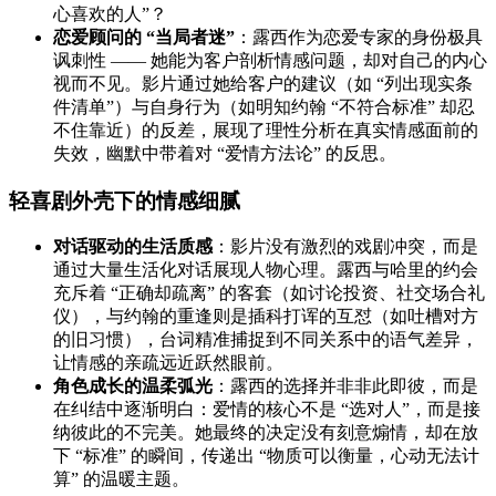
心喜欢的人”？
恋爱顾问的 “当局者迷”
：露西作为恋爱专家的身份极具
讽刺性 —— 她能为客户剖析情感问题，却对自己的内心
视而不见。影片通过她给客户的建议（如 “列出现实条
件清单”）与自身行为（如明知约翰 “不符合标准” 却忍
不住靠近）的反差，展现了理性分析在真实情感面前的
失效，幽默中带着对 “爱情方法论” 的反思。
轻喜剧外壳下的情感细腻
对话驱动的生活质感
：影片没有激烈的戏剧冲突，而是
通过大量生活化对话展现人物心理。露西与哈里的约会
充斥着 “正确却疏离” 的客套（如讨论投资、社交场合礼
仪），与约翰的重逢则是插科打诨的互怼（如吐槽对方
的旧习惯），台词精准捕捉到不同关系中的语气差异，
让情感的亲疏远近跃然眼前。
角色成长的温柔弧光
：露西的选择并非非此即彼，而是
在纠结中逐渐明白：爱情的核心不是 “选对人”，而是接
纳彼此的不完美。她最终的决定没有刻意煽情，却在放
下 “标准” 的瞬间，传递出 “物质可以衡量，心动无法计
算” 的温暖主题。