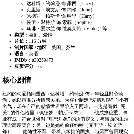
达科塔・约翰逊 饰 露西（Lucy）
克里斯・埃文斯 饰 约翰（John）
佩德罗・帕斯卡 饰 哈里（Harry）
佐伊・温特斯 饰 索菲（Sophie）
马琳・爱尔兰 饰 维奥莱特（Violet）等
类型
：喜剧、爱情
片长
：116 分钟
制片国家 / 地区
：美国、芬兰
语言
：英语
IMDb
：tt30253473
豆瓣评分
：6.1
核心剧情
纽约的恋爱顾问露西（达科塔・约翰逊 饰）年轻且野心勃
勃，她以精准分析情感关系、为客户制定 “爱情攻略” 而小有
名气，却在自己的感情世界里陷入了两难。一边是看似 “完
美” 的伴侣哈里（佩德罗・帕斯卡 饰）—— 他成熟稳重、事
业有成，符合世俗对 “理想对象” 的所有定义，与露西的生活
理念高度契合；另一边是她的前任约翰（克里斯・埃文斯
饰）—— 他随性不羁，带着点笨拙的固执，与露西曾因现实