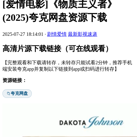
[爱情电影]《物质主义者》
(2025)夸克网盘资源下载
2025-07-27 18:14:01
·
剧情爱情
最新影视速递
高清片源下载链接（可在线观看）
【完整观看和下载请转存，未转存只能试看2分钟，推荐手机
端安装夸克app并复制以下链接到app或扫码进行转存】
资源链接：
夸克网盘
📁