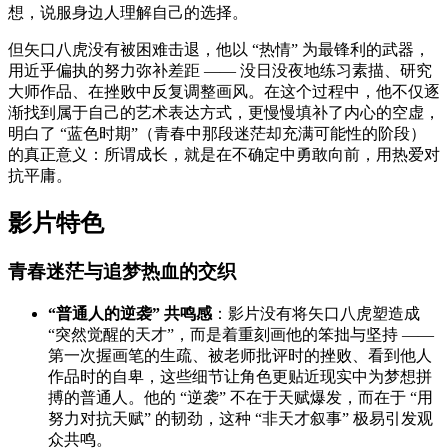
想，说服身边人理解自己的选择。
但矢口八虎没有被困难击退，他以 “热情” 为最锋利的武器，
用近乎偏执的努力弥补差距 —— 没日没夜地练习素描、研究
大师作品、在挫败中反复调整画风。在这个过程中，他不仅逐
渐找到属于自己的艺术表达方式，更慢慢填补了内心的空虚，
明白了 “蓝色时期”（青春中那段迷茫却充满可能性的阶段）
的真正意义：所谓成长，就是在不确定中勇敢向前，用热爱对
抗平庸。
影片特色
青春迷茫与追梦热血的交织
“普通人的逆袭” 共鸣感
：影片没有将矢口八虎塑造成
“突然觉醒的天才”，而是着重刻画他的笨拙与坚持 ——
第一次握画笔的生疏、被老师批评时的挫败、看到他人
作品时的自卑，这些细节让角色更贴近现实中为梦想拼
搏的普通人。他的 “逆袭” 不在于天赋爆发，而在于 “用
努力对抗天赋” 的韧劲，这种 “非天才叙事” 极易引发观
众共鸣。