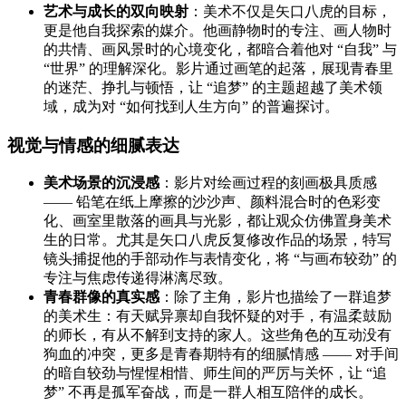
艺术与成长的双向映射
：美术不仅是矢口八虎的目标，
更是他自我探索的媒介。他画静物时的专注、画人物时
的共情、画风景时的心境变化，都暗合着他对 “自我” 与
“世界” 的理解深化。影片通过画笔的起落，展现青春里
的迷茫、挣扎与顿悟，让 “追梦” 的主题超越了美术领
域，成为对 “如何找到人生方向” 的普遍探讨。
视觉与情感的细腻表达
美术场景的沉浸感
：影片对绘画过程的刻画极具质感
—— 铅笔在纸上摩擦的沙沙声、颜料混合时的色彩变
化、画室里散落的画具与光影，都让观众仿佛置身美术
生的日常。尤其是矢口八虎反复修改作品的场景，特写
镜头捕捉他的手部动作与表情变化，将 “与画布较劲” 的
专注与焦虑传递得淋漓尽致。
青春群像的真实感
：除了主角，影片也描绘了一群追梦
的美术生：有天赋异禀却自我怀疑的对手，有温柔鼓励
的师长，有从不解到支持的家人。这些角色的互动没有
狗血的冲突，更多是青春期特有的细腻情感 —— 对手间
的暗自较劲与惺惺相惜、师生间的严厉与关怀，让 “追
梦” 不再是孤军奋战，而是一群人相互陪伴的成长。