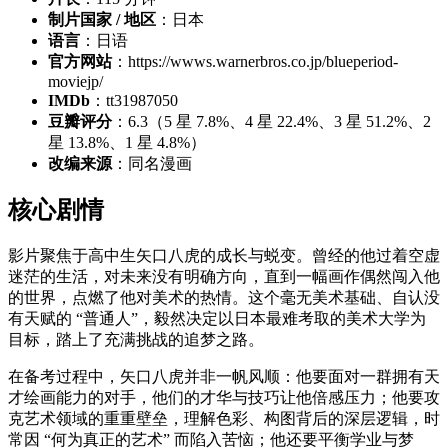
制片国家 / 地区
：日本
语言
：日语
官方网站
：https://wwws.warnerbros.co.jp/blueperiod-
moviejp/
IMDb
：tt31987050
豆瓣评分
：6.3（5 星 7.8%、4 星 22.4%、3 星 51.2%、2
星 13.8%、1 星 4.8%）
改编来源
：同名漫画
核心剧情
影片聚焦于高中生矢口八虎的成长与蜕变。曾经的他过着空虚
迷茫的生活，对未来没有明确方向，直到一幅画作偶然闯入他
的世界，点燃了他对美术的热情。这个毫无美术基础、自认没
有天赋的 “普通人”，毅然决定以日本最难考取的美术大学为
目标，踏上了充满挑战的追梦之路。
在备考过程中，矢口八虎并非一帆风顺：他要面对一群拥有天
才绘画能力的对手，他们的才华与技巧让他倍感压力；他要攻
克艺术领域的重重壁垒，理解色彩、构图背后的深层逻辑，时
常因 “何为真正的艺术” 而陷入苦恼；他还要平衡学业与梦