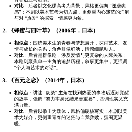
对比
：后者以文化课高考为背景，风格更偏向 “逆袭爽
感”；本剧以美术艺考为切入点，更侧重内心迷茫的消解
与对 “热爱” 的探索，情感更内敛。
2. 《蜂蜜与四叶草》（2006年，日本）
相似点
：围绕美术生的青春与梦想展开，探讨艺术、友
情与成长的关系，角色群像鲜活，情感细腻动人。
对比
：后者是群像剧，涉及爱情与更复杂的人际关系；
本剧则聚焦单一主角的追梦历程，叙事更集中，更强调
“个人与艺术的对话”。
3. 《百元之恋》（2014年，日本）
相似点
：讲述 “废柴” 主角在找到热爱的事物后逐渐觉醒
的故事，强调 “努力本身比结果更重要”，基调现实又充
满力量。
对比
：后者以拳击为载体，风格偏硬核写实；本剧以美
术为媒介，更侧重青春的迷茫与自我救赎，氛围更温
暖。