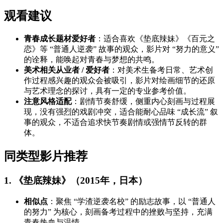
观看建议
青春成长题材爱好者
：适合喜欢《垫底辣妹》《百元之
恋》等 “普通人逆袭” 故事的观众，影片对 “努力的意义”
的诠释，能唤起对青春与梦想的共鸣。
美术相关从业者 / 爱好者
：对美术生备考日常、艺术创
作过程感兴趣的观众会被吸引，影片对绘画细节的还原
与艺术理念的探讨，具有一定的专业参考价值。
注意风格适配
：剧情节奏舒缓，侧重内心刻画与过程展
现，没有强烈的戏剧冲突，适合能耐心品味 “成长流” 叙
事的观众，不适合追求快节奏剧情或强情节反转的群
体。
同类型影片推荐
1. 《垫底辣妹》（2015年，日本）
相似点
：聚焦 “学渣逆袭名校” 的励志故事，以 “普通人
的努力” 为核心，刻画备考过程中的挫败与坚持，充满
青春热血与温情。