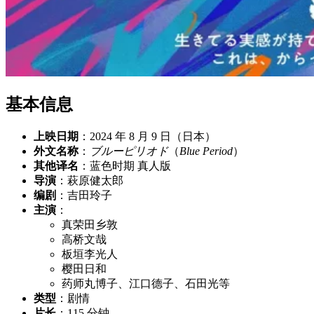
基本信息
上映日期
：2024 年 8 月 9 日（日本）
外文名称
：
ブルーピリオド
（
Blue Period
）
其他译名
：蓝色时期 真人版
导演
：萩原健太郎
编剧
：吉田玲子
主演
：
真荣田乡敦
高桥文哉
板垣李光人
樱田日和
药师丸博子、江口德子、石田光等
类型
：剧情
片长
：115 分钟