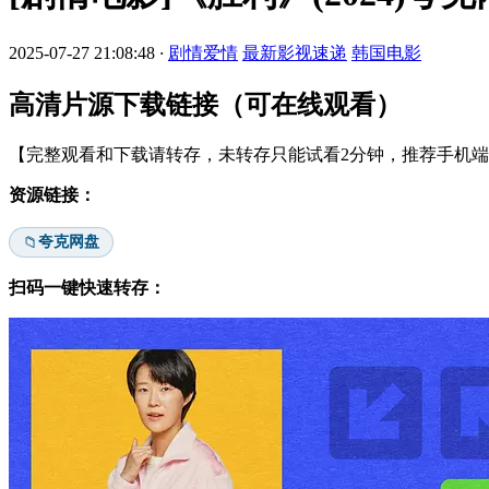
2025-07-27 21:08:48
·
剧情爱情
最新影视速递
韩国电影
高清片源下载链接（可在线观看）
【完整观看和下载请转存，未转存只能试看2分钟，推荐手机端安
资源链接：
夸克网盘
📁
扫码一键快速转存：