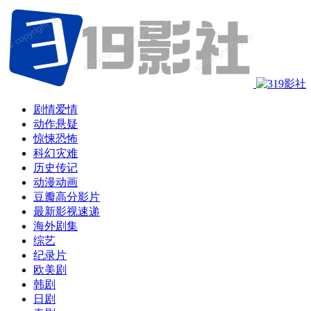
剧情爱情
动作悬疑
惊悚恐怖
科幻灾难
历史传记
动漫动画
豆瓣高分影片
最新影视速递
海外剧集
综艺
纪录片
欧美剧
韩剧
日剧