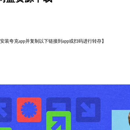
装夸克app并复制以下链接到app或扫码进行转存】