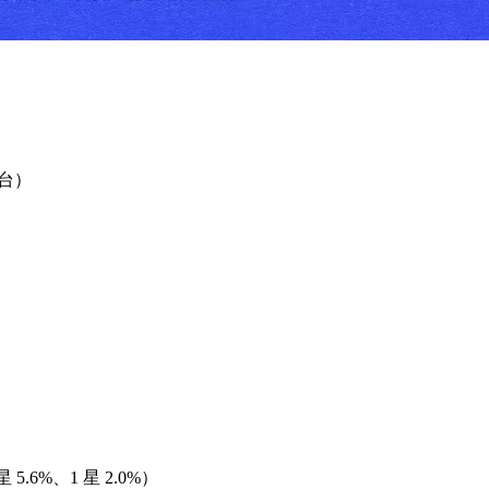
（台）
星 5.6%、1 星 2.0%）