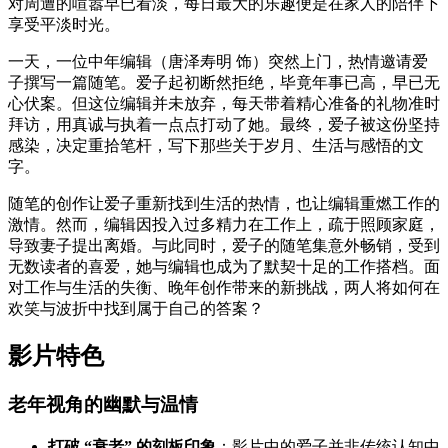
对周遭的喧嚣早已看淡，每日最大的乐趣便是在家人的陪伴下
享受平淡时光。
一天，一位中年编辑（唐泽寿明 饰）突然上门，热情邀请爱
子撰写一篇随笔。爱子起初断然拒绝，毕竟年事已高，早已无
心伏案。但这位编辑并未放弃，每天带着精心准备的礼物准时
拜访，用真诚与执着一点点打动了她。最终，爱子被这份坚持
感染，决定重拾笔杆，写下那些关于岁月、生活与感悟的文
字。
随笔的创作让爱子重新找到生活的热情，也让编辑重燃工作的
激情。然而，编辑因投入过多精力在工作上，疏于照顾家庭，
导致妻子提出离婚。与此同时，爱子的随笔集意外畅销，受到
无数读者的喜爱，她与编辑也成为了默契十足的工作搭档。面
对工作与生活的失衡、晚年创作带来的新挑战，两人将如何在
欢笑与波折中找到属于自己的答案？
影片特色
老年视角的幽默与温情
打破 “衰老” 的刻板印象
：影片中的爱子并非传统认知中