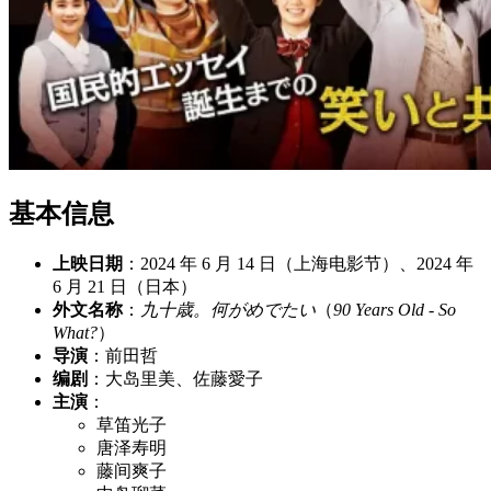
基本信息
上映日期
：2024 年 6 月 14 日（上海电影节）、2024 年
6 月 21 日（日本）
外文名称
：
九十歳。何がめでたい
（
90 Years Old - So
What?
）
导演
：前田哲
编剧
：大岛里美、佐藤愛子
主演
：
草笛光子
唐泽寿明
藤间爽子