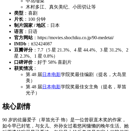
中岛瑠菜
木村多江、真矢美纪、小田切让等
类型
：喜剧
片长
：100 分钟
制片国家 / 地区
：日本
语言
：日语
官方网站
：https://movies.shochiku.co.jp/90-medetai/
IMDb
：tt32424087
豆瓣评分
：7.7（5 星 21.3%、4 星 44.4%、3 星 31.2%、2
星 2.3%、1 星 0.8%）
口碑评价
：好于 58% 喜剧片
获奖情况
：
第 48 届
日本电影
学院奖最佳编剧（提名，大岛里
美）
第 48 届
日本电影
学院奖最佳女主角（提名，草笛
光子）
核心剧情
90 岁的佐藤爱子（草笛光子 饰）是一位曾获直木奖的作家，
如今早已封笔，与女儿、外孙女过着悠闲慵懒的晚年生活。她