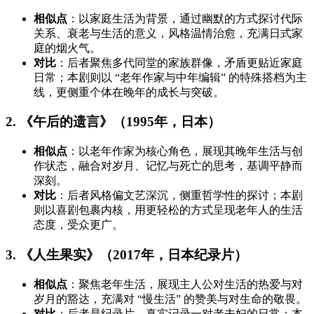
相似点
：以家庭生活为背景，通过幽默的方式探讨代际
关系、衰老与生活的意义，风格温情治愈，充满日式家
庭的烟火气。
对比
：后者聚焦多代同堂的家族群像，矛盾更贴近家庭
日常；本剧则以 “老年作家与中年编辑” 的特殊搭档为主
线，更侧重个体在晚年的成长与突破。
2. 《午后的遗言》（1995年，日本）
相似点
：以老年作家为核心角色，展现其晚年生活与创
作状态，融合对岁月、记忆与死亡的思考，基调平静而
深刻。
对比
：后者风格偏文艺深沉，侧重哲学性的探讨；本剧
则以喜剧包裹内核，用更轻松的方式呈现老年人的生活
态度，受众更广。
3. 《人生果实》（2017年，日本纪录片）
相似点
：聚焦老年生活，展现主人公对生活的热爱与对
岁月的豁达，充满对 “慢生活” 的赞美与对生命的敬畏。
对比
：后者是纪录片，真实记录一对老夫妇的日常；本