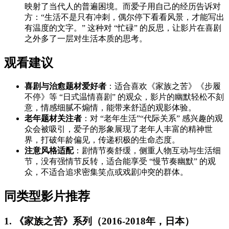
映射了当代人的普遍困境。而爱子用自己的经历告诉对
方：“生活不是只有冲刺，偶尔停下看看风景，才能写出
有温度的文字。” 这种对 “忙碌” 的反思，让影片在喜剧
之外多了一层对生活本质的思考。
观看建议
喜剧与治愈题材爱好者
：适合喜欢《家族之苦》《步履
不停》等 “日式温情喜剧” 的观众，影片的幽默轻松不刻
意，情感细腻不煽情，能带来舒适的观影体验。
老年题材关注者
：对 “老年生活”“代际关系” 感兴趣的观
众会被吸引，爱子的形象展现了老年人丰富的精神世
界，打破年龄偏见，传递积极的生命态度。
注意风格适配
：剧情节奏舒缓，侧重人物互动与生活细
节，没有强情节反转，适合能享受 “慢节奏幽默” 的观
众，不适合追求密集笑点或戏剧冲突的群体。
同类型影片推荐
1. 《家族之苦》系列（2016-2018年，日本）