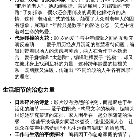
“脆弱的老人”，她思维敏捷、言辞犀利，对编辑的 “套
路” 了如指掌，偶尔还会用俏皮的调侃化解对方的热
情。这种 “老顽童” 式的性格，颠覆了大众对老年人的固
有想象，展现出 “年龄只是数字” 的豁达心态，笑点中透
着对生命的热爱。
代际碰撞的火花
：90 岁的爱子与中年编辑之间的互动充
满反差萌 —— 爱子用历经岁月沉淀的智慧看待问题，编
辑则带着职场人的焦虑与冲劲，两人在合作中不断磨
合：爱子嫌编辑 “太急躁”，编辑吐槽爱子 “拖稿”，却又
在彼此身上找到互补的力量。这种跨年龄层的搭档关
系，既幽默又温暖，传递出 “不同阶段的人生各有风景”
的理念。
生活细节的治愈力量
日常碎片的诗意
：影片没有激烈的冲突，而是聚焦于生
活化的细节 —— 爱子在阳光下构思文字的模样、编辑为
讨好她研究菜谱的笨拙、家人围坐在一起分享随笔的温
馨…… 这些平淡场景如同温水煮茶，慢慢浸润人心，让
观众在笑声中感受到 “平凡生活自有滋味” 的治愈感。
工作与生活的平衡探讨
：编辑因工作忽略家庭的情节，