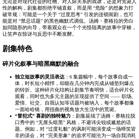
无论是对现代社会的吐槽、对人际关系的戏谑，还是对荒诞人
性的解构，剧集都拒绝平铺直叙，而是用 “危险” 的想象力打
破常规：可能是一个关于 “过度思考” 引发的连锁闹剧，也可
能是对 “禁忌话题” 的黑色幽默式调侃。汤姆・赛格拉的旁白
如同隐形的向导，带着观众在一个个光怪陆离的故事中穿梭，
让笑声在惊讶与反思中不断发酵。
剧集特色
碎片化叙事与暗黑幽默的融合
独立短故事的灵活表达
：6 集篇幅中，每个故事自成一
体，时长短小精悍，却能在几分钟内完成从铺垫到爆点
的转折。这种碎片化结构让剧集节奏明快，适合碎片化
观看，同时也为多元主题的呈现提供了空间 —— 职场、
爱情、社交、自我认知等话题均被纳入，每个故事都像
一面哈哈镜，用扭曲的视角放大生活中的荒诞。
“冒犯式” 喜剧的独特魅力
：剧集延续了汤姆・赛格拉脱
口秀中的 “无厘头暗黑” 风格，不避讳尖锐或尴尬的话
题。例如，对 “过度礼貌” 的讽刺可能演变成一场啼笑皆
非的误会，对 “完美形象” 的追求可能沦为一场自我消耗