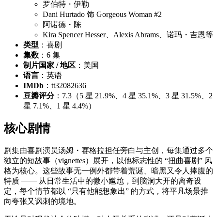
罗伯特・伊勒
Dani Hurtado 饰 Gorgeous Woman #2
阿诺德・陈
Kira Spencer Hesser、Alexis Abrams、诺玛・吉恩等
类型
：喜剧
集数
：6 集
制片国家 / 地区
：美国
语言
：英语
IMDb
：tt32082636
豆瓣评分
：7.3（5 星 21.9%、4 星 35.1%、3 星 31.5%、2
星 7.1%、1 星 4.4%）
核心剧情
剧集由喜剧演员汤姆・赛格拉担任旁白与主创，每集通过多个
独立的短故事（vignettes）展开，以他标志性的 “扭曲喜剧” 风
格为核心。这些故事无一例外都带着荒诞、暗黑又令人捧腹的
特质 —— 从日常生活中的微小尴尬，到脑洞大开的离奇设
定，每个情节都以 “只有他能想象出” 的方式，将平凡场景推
向夸张又讽刺的境地。