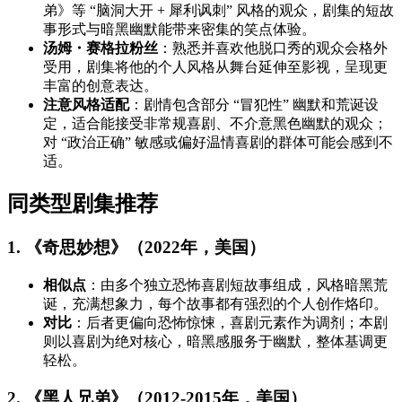
弟》等 “脑洞大开 + 犀利讽刺” 风格的观众，剧集的短故
事形式与暗黑幽默能带来密集的笑点体验。
汤姆・赛格拉粉丝
：熟悉并喜欢他脱口秀的观众会格外
受用，剧集将他的个人风格从舞台延伸至影视，呈现更
丰富的创意表达。
注意风格适配
：剧情包含部分 “冒犯性” 幽默和荒诞设
定，适合能接受非常规喜剧、不介意黑色幽默的观众；
对 “政治正确” 敏感或偏好温情喜剧的群体可能会感到不
适。
同类型剧集推荐
1. 《奇思妙想》（2022年，美国）
相似点
：由多个独立恐怖喜剧短故事组成，风格暗黑荒
诞，充满想象力，每个故事都有强烈的个人创作烙印。
对比
：后者更偏向恐怖惊悚，喜剧元素作为调剂；本剧
则以喜剧为绝对核心，暗黑感服务于幽默，整体基调更
轻松。
2. 《黑人兄弟》（2012-2015年，美国）