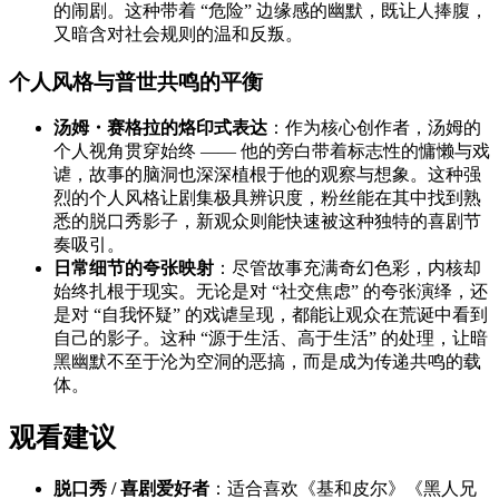
的闹剧。这种带着 “危险” 边缘感的幽默，既让人捧腹，
又暗含对社会规则的温和反叛。
个人风格与普世共鸣的平衡
汤姆・赛格拉的烙印式表达
：作为核心创作者，汤姆的
个人视角贯穿始终 —— 他的旁白带着标志性的慵懒与戏
谑，故事的脑洞也深深植根于他的观察与想象。这种强
烈的个人风格让剧集极具辨识度，粉丝能在其中找到熟
悉的脱口秀影子，新观众则能快速被这种独特的喜剧节
奏吸引。
日常细节的夸张映射
：尽管故事充满奇幻色彩，内核却
始终扎根于现实。无论是对 “社交焦虑” 的夸张演绎，还
是对 “自我怀疑” 的戏谑呈现，都能让观众在荒诞中看到
自己的影子。这种 “源于生活、高于生活” 的处理，让暗
黑幽默不至于沦为空洞的恶搞，而是成为传递共鸣的载
体。
观看建议
脱口秀 / 喜剧爱好者
：适合喜欢《基和皮尔》《黑人兄