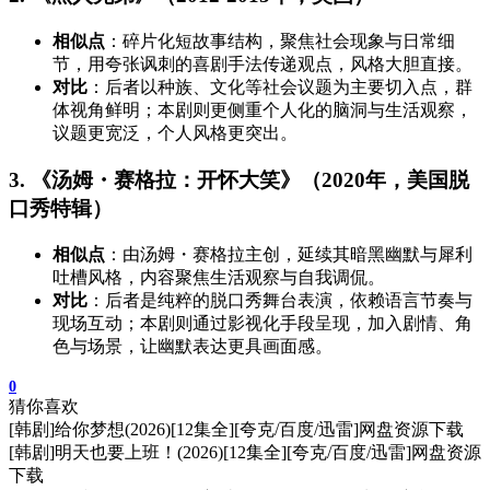
相似点
：碎片化短故事结构，聚焦社会现象与日常细
节，用夸张讽刺的喜剧手法传递观点，风格大胆直接。
对比
：后者以种族、文化等社会议题为主要切入点，群
体视角鲜明；本剧则更侧重个人化的脑洞与生活观察，
议题更宽泛，个人风格更突出。
3. 《汤姆・赛格拉：开怀大笑》（2020年，美国脱
口秀特辑）
相似点
：由汤姆・赛格拉主创，延续其暗黑幽默与犀利
吐槽风格，内容聚焦生活观察与自我调侃。
对比
：后者是纯粹的脱口秀舞台表演，依赖语言节奏与
现场互动；本剧则通过影视化手段呈现，加入剧情、角
色与场景，让幽默表达更具画面感。
0
猜你喜欢
[韩剧]给你梦想(2026)[12集全][夸克/百度/迅雷]网盘资源下载
[韩剧]明天也要上班！(2026)[12集全][夸克/百度/迅雷]网盘资源
下载