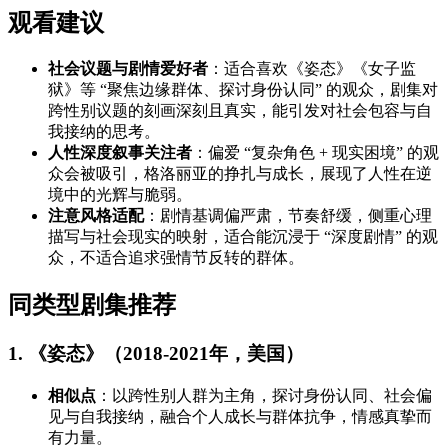
观看建议
社会议题与剧情爱好者
：适合喜欢《姿态》《女子监
狱》等 “聚焦边缘群体、探讨身份认同” 的观众，剧集对
跨性别议题的刻画深刻且真实，能引发对社会包容与自
我接纳的思考。
人性深度叙事关注者
：偏爱 “复杂角色 + 现实困境” 的观
众会被吸引，格洛丽亚的挣扎与成长，展现了人性在逆
境中的光辉与脆弱。
注意风格适配
：剧情基调偏严肃，节奏舒缓，侧重心理
描写与社会现实的映射，适合能沉浸于 “深度剧情” 的观
众，不适合追求强情节反转的群体。
同类型剧集推荐
1. 《姿态》（2018-2021年，美国）
相似点
：以跨性别人群为主角，探讨身份认同、社会偏
见与自我接纳，融合个人成长与群体抗争，情感真挚而
有力量。