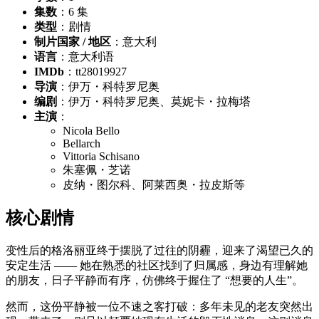
集数
：6 集
类型
：剧情
制片国家 / 地区
：意大利
语言
：意大利语
IMDb
：tt28019927
导演
：伊万・科特罗尼奥
编剧
：伊万・科特罗尼奥、莫妮卡・拉梅塔
主演
：
Nicola Bello
Bellarch
Vittoria Schisano
朱塞佩・芝诺
皮纳・图尔科、阿莱西奥・拉皮斯等
核心剧情
变性后的格洛丽亚终于摆脱了过往的阴霾，迎来了渴望已久的
安定生活 —— 她在熟悉的社区找到了归属感，身边有理解她
的朋友，日子平静而有序，仿佛终于握住了 “想要的人生”。
然而，这份平静被一位不速之客打破：多年未见的老友突然出