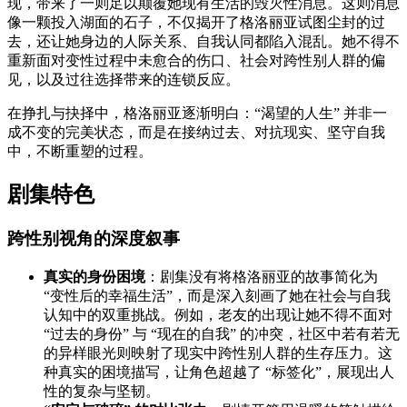
现，带来了一则足以颠覆她现有生活的毁灭性消息。这则消息
像一颗投入湖面的石子，不仅揭开了格洛丽亚试图尘封的过
去，还让她身边的人际关系、自我认同都陷入混乱。她不得不
重新面对变性过程中未愈合的伤口、社会对跨性别人群的偏
见，以及过往选择带来的连锁反应。
在挣扎与抉择中，格洛丽亚逐渐明白：“渴望的人生” 并非一
成不变的完美状态，而是在接纳过去、对抗现实、坚守自我
中，不断重塑的过程。
剧集特色
跨性别视角的深度叙事
真实的身份困境
：剧集没有将格洛丽亚的故事简化为
“变性后的幸福生活”，而是深入刻画了她在社会与自我
认知中的双重挑战。例如，老友的出现让她不得不面对
“过去的身份” 与 “现在的自我” 的冲突，社区中若有若无
的异样眼光则映射了现实中跨性别人群的生存压力。这
种真实的困境描写，让角色超越了 “标签化”，展现出人
性的复杂与坚韧。