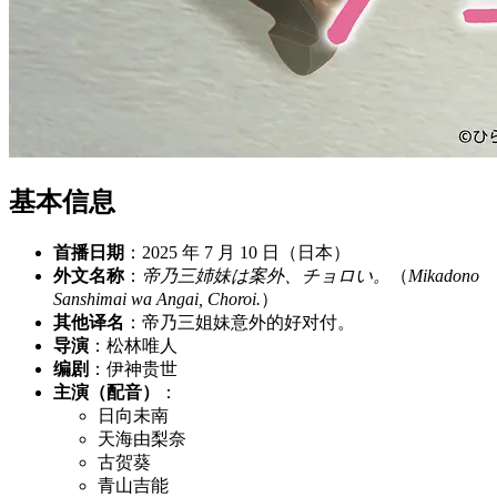
基本信息
首播日期
：2025 年 7 月 10 日（日本）
外文名称
：
帝乃三姉妹は案外、チョロい。
（
Mikadono
Sanshimai wa Angai, Choroi.
）
其他译名
：帝乃三姐妹意外的好对付。
导演
：松林唯人
编剧
：伊神贵世
主演（配音）
：
日向未南
天海由梨奈
古贺葵
青山吉能