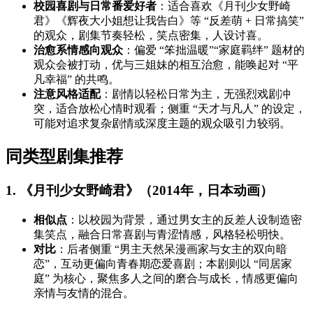
校园喜剧与日常番爱好者
：适合喜欢《月刊少女野崎
君》《辉夜大小姐想让我告白》等 “反差萌 + 日常搞笑”
的观众，剧集节奏轻松，笑点密集，人设讨喜。
治愈系情感向观众
：偏爱 “笨拙温暖”“家庭羁绊” 题材的
观众会被打动，优与三姐妹的相互治愈，能唤起对 “平
凡幸福” 的共鸣。
注意风格适配
：剧情以轻松日常为主，无强烈戏剧冲
突，适合放松心情时观看；侧重 “天才与凡人” 的设定，
可能对追求复杂剧情或深度主题的观众吸引力较弱。
同类型剧集推荐
1. 《月刊少女野崎君》（2014年，日本动画）
相似点
：以校园为背景，通过男女主的反差人设制造密
集笑点，融合日常喜剧与青涩情感，风格轻松明快。
对比
：后者侧重 “男主天然呆漫画家与女主的双向暗
恋”，互动更偏向青春期恋爱喜剧；本剧则以 “同居家
庭” 为核心，聚焦多人之间的磨合与成长，情感更偏向
亲情与友情的混合。