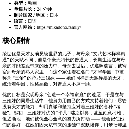
类型
：动画
单集片长
：24 分钟
制片国家 / 地区
：日本
语言
：日语
官方网站
：https://mikadono.family/
核心剧情
绫世优是天才女演员绫世昴的儿子，与母亲 “文武艺术样样精
通” 的天赋不同，他是个毫无特长的普通人，长期生活在与母
亲的才能差距带来的压力中。母亲去世后，优遵照遗言，被寄
宿到母亲的熟人家里，而这个家住着在名门 “才华学园” 中被
称为 “三帝” 的帝乃三姐妹 —— 她们同样是天赋异禀的天才，
统治着学园，性格高傲，对普通人不屑一顾。
优的目标是实现母亲 “创造一个幸福家庭” 的遗愿，于是在与
三姐妹的同居生活中，他努力用自己的方式支持着她们：尽管
没有天才的能力，却用真诚和坚持应对着三姐妹的各种 “考
验”。起初，三姐妹对优的 “平凡” 嗤之以鼻，甚至刻意刁难，
但逐渐地，她们被优全心全意的努力所打动 —— 他会记住她
们的喜好，在她们因天赋带来的孤独中默默陪伴，用笨拙却温