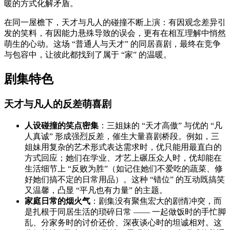
暖的方式化解矛盾。
在同一屋檐下，天才与凡人的碰撞不断上演：有因观念差异引
发的笑料，有因能力悬殊导致的误会，更有在相互理解中悄然
萌生的心动。这场 “普通人与天才” 的同居喜剧，最终在竞争
与包容中，让彼此都找到了属于 “家” 的温暖。
剧集特色
天才与凡人的反差萌喜剧
人设碰撞的笑点密集
：三姐妹的 “天才高傲” 与优的 “凡
人真诚” 形成强烈反差，催生大量喜剧桥段。例如，三
姐妹用复杂的艺术形式表达需求时，优只能用最直白的
方式回应；她们在学业、才艺上碾压众人时，优却能在
生活细节上 “反败为胜”（如记住她们不爱吃的蔬菜、修
好她们搞不定的日常用品）。这种 “错位” 的互动既搞笑
又温馨，凸显 “平凡也有力量” 的主题。
家庭日常的烟火气
：剧集没有聚焦宏大的剧情冲突，而
是扎根于同居生活的琐碎日常 —— 一起做饭时的手忙脚
乱、分家务时的讨价还价、深夜谈心时的坦诚相对。这