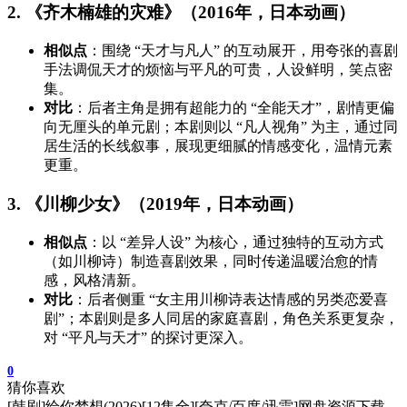
2. 《齐木楠雄的灾难》（2016年，日本动画）
相似点
：围绕 “天才与凡人” 的互动展开，用夸张的喜剧
手法调侃天才的烦恼与平凡的可贵，人设鲜明，笑点密
集。
对比
：后者主角是拥有超能力的 “全能天才”，剧情更偏
向无厘头的单元剧；本剧则以 “凡人视角” 为主，通过同
居生活的长线叙事，展现更细腻的情感变化，温情元素
更重。
3. 《川柳少女》（2019年，日本动画）
相似点
：以 “差异人设” 为核心，通过独特的互动方式
（如川柳诗）制造喜剧效果，同时传递温暖治愈的情
感，风格清新。
对比
：后者侧重 “女主用川柳诗表达情感的另类恋爱喜
剧”；本剧则是多人同居的家庭喜剧，角色关系更复杂，
对 “平凡与天才” 的探讨更深入。
0
猜你喜欢
[韩剧]给你梦想(2026)[12集全][夸克/百度/迅雷]网盘资源下载