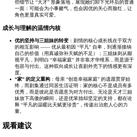
些细节让 “天才” 形象落地，展现她们卸下光环后的普通
一面：可能会为小事赌气，也会因优的关心而脸红，让
角色更显真实可爱。
成长与理解的温情内核
优的坚持与三姐妹的转变
：剧情的核心成长线在于双方
的相互影响 —— 优从最初因 “平凡” 自卑，到逐渐接纳
自己的价值（用真诚弥补天赋的不足）；三姐妹则从鄙
视平凡，到明白 “幸福家庭” 并非靠才华维系，而是源于
包容与付出。这种双向成长让喜剧外壳下的情感更有深
度。
“家” 的定义重构
：母亲 “创造幸福家庭” 的遗愿贯穿始
终，而剧集通过同居生活证明：家的核心不是成员有多
优秀，而是彼此是否愿意为对方付出。无论是天才三姐
妹放下高傲的瞬间，还是优笨拙却坚定的支持，都在诠
释 “平凡的温暖比天赋更珍贵”，传递出治愈人心的力
量。
观看建议