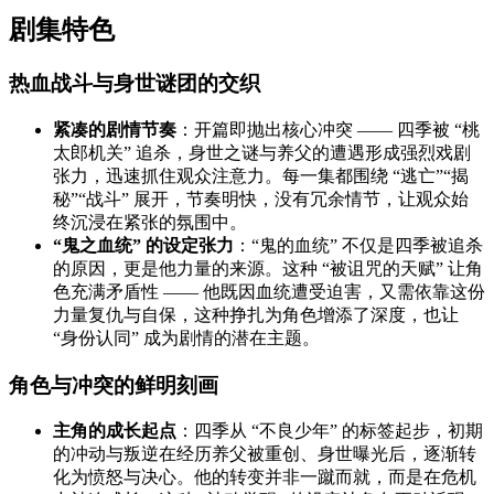
剧集特色
热血战斗与身世谜团的交织
紧凑的剧情节奏
：开篇即抛出核心冲突 —— 四季被 “桃
太郎机关” 追杀，身世之谜与养父的遭遇形成强烈戏剧
张力，迅速抓住观众注意力。每一集都围绕 “逃亡”“揭
秘”“战斗” 展开，节奏明快，没有冗余情节，让观众始
终沉浸在紧张的氛围中。
“鬼之血统” 的设定张力
：“鬼的血统” 不仅是四季被追杀
的原因，更是他力量的来源。这种 “被诅咒的天赋” 让角
色充满矛盾性 —— 他既因血统遭受迫害，又需依靠这份
力量复仇与自保，这种挣扎为角色增添了深度，也让
“身份认同” 成为剧情的潜在主题。
角色与冲突的鲜明刻画
主角的成长起点
：四季从 “不良少年” 的标签起步，初期
的冲动与叛逆在经历养父被重创、身世曝光后，逐渐转
化为愤怒与决心。他的转变并非一蹴而就，而是在危机