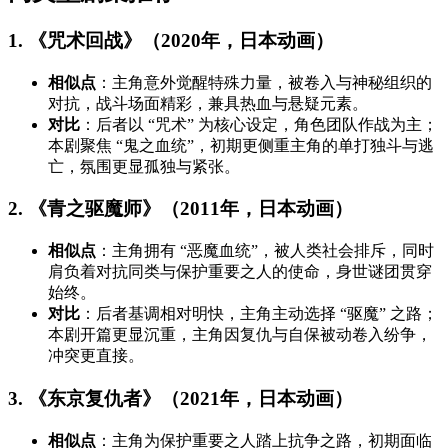
1. 《咒术回战》（2020年，日本动画）
相似点
：主角意外觉醒特殊力量，被卷入与神秘组织的
对抗，战斗场面精彩，兼具热血与悬疑元素。
对比
：后者以 “咒术” 为核心设定，角色团队作战为主；
本剧聚焦 “鬼之血统”，初期更侧重主角的单打独斗与逃
亡，氛围更显孤独与紧张。
2. 《青之驱魔师》（2011年，日本动画）
相似点
：主角拥有 “恶魔血统”，被人类社会排斥，同时
肩负着对抗同类与保护重要之人的使命，身世谜团贯穿
始终。
对比
：后者基调相对明快，主角主动选择 “驱魔” 之路；
本剧开篇更显沉重，主角因复仇与自保被动卷入纷争，
冲突更直接。
3. 《东京复仇者》（2021年，日本动画）
相似点
：主角为保护重要之人踏上抗争之路，初期面临