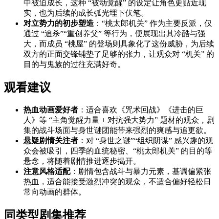
中被迫成长，这种 “被动觉醒” 的设定让角色更贴近现
实，也为后续的成长弧光埋下伏笔。
对立势力的初步塑造
：“桃太郎机关” 作为主要反派，仅
通过 “追杀”“重创养父” 等行为，便展现出其冷酷与强
大，而成员 “桃屋” 的登场则具象化了这份威胁，为后续
双方的正面交锋铺垫了足够的张力，让观众对 “机关” 的
目的与鬼族的过往充满好奇。
观看建议
热血动画爱好者
：适合喜欢《咒术回战》《进击的巨
人》等 “主角觉醒力量 + 对抗强大势力” 题材的观众，剧
集的战斗场面与身世谜团能带来强烈的爽感与追更欲。
悬疑剧情关注者
：对 “身世之谜”“组织阴谋” 感兴趣的观
众会被吸引，四季的血统秘密、“桃太郎机关” 的目的等
悬念，将随着剧情推进逐步揭开。
注意风格适配
：剧情包含战斗与暴力元素，基调偏紧张
热血，适合能接受激烈冲突的观众，不适合偏好轻松日
常向动画的群体。
同类型剧集推荐