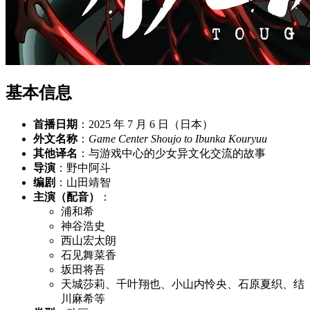
基本信息
首播日期
：2025 年 7 月 6 日（日本）
外文名称
：
Game Center Shoujo to Ibunka Kouryuu
其他译名
：与游戏中心的少女异文化交流的故事
导演
：野中阿斗
编剧
：山田靖智
主演（配音）
：
浦和希
神谷浩史
西山宏太朗
石见舞菜香
坂田将吾
天城莎莉、千叶翔也、小山内怜央、石原夏织、结
川麻希等