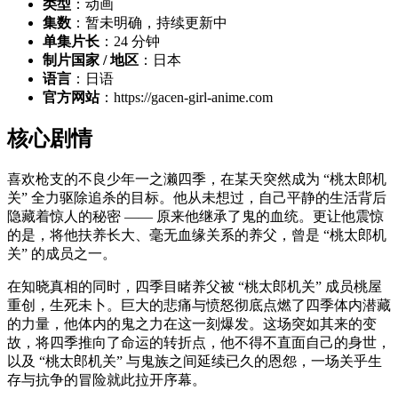
类型
：动画
集数
：暂未明确，持续更新中
单集片长
：24 分钟
制片国家 / 地区
：日本
语言
：日语
官方网站
：https://gacen-girl-anime.com
核心剧情
喜欢枪支的不良少年一之濑四季，在某天突然成为 “桃太郎机
关” 全力驱除追杀的目标。他从未想过，自己平静的生活背后
隐藏着惊人的秘密 —— 原来他继承了鬼的血统。更让他震惊
的是，将他扶养长大、毫无血缘关系的养父，曾是 “桃太郎机
关” 的成员之一。
在知晓真相的同时，四季目睹养父被 “桃太郎机关” 成员桃屋
重创，生死未卜。巨大的悲痛与愤怒彻底点燃了四季体内潜藏
的力量，他体内的鬼之力在这一刻爆发。这场突如其来的变
故，将四季推向了命运的转折点，他不得不直面自己的身世，
以及 “桃太郎机关” 与鬼族之间延续已久的恩怨，一场关乎生
存与抗争的冒险就此拉开序幕。