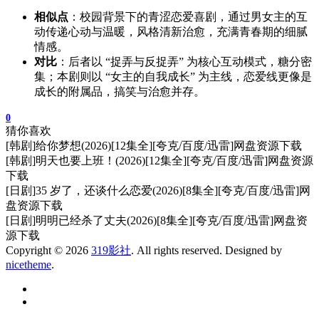
相似点
：校园背景下的青涩恋爱喜剧，通过男女主的互
动传递心动与温暖，风格清新治愈，充满青春期的细腻
情感。
对比
：后者以 “捉弄与反捉弄” 为核心互动模式，糖分密
集；本剧则以 “女主的自我成长” 为主线，恋爱线更像是
成长的附属品，搞笑与治愈并存。
0
猜你喜欢
[韩剧]给你梦想(2026)[12集全][夸克/百度/迅雷]网盘资源下载
[韩剧]明天也要上班！(2026)[12集全][夸克/百度/迅雷]网盘资源
下载
[日剧]35 岁了，还谈什么恋爱(2026)[8集全][夸克/百度/迅雷]网
盘资源下载
[日剧]明明已经杀了丈夫(2026)[8集全][夸克/百度/迅雷]网盘资
源下载
Copyright © 2026
319影社
. All rights reserved. Designed by
nicetheme
.