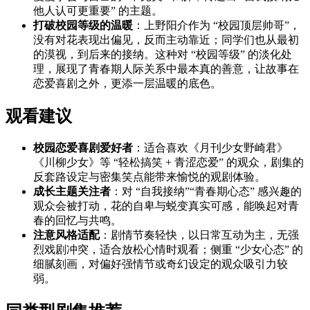
他人认可更重要” 的主题。
打破校园等级的温暖
：上野阳介作为 “校园顶层帅哥”，
没有对花表现出偏见，反而主动靠近；同学们也从最初
的漠视，到后来的接纳。这种对 “校园等级” 的淡化处
理，展现了青春期人际关系中最本真的善意，让故事在
恋爱喜剧之外，更添一层温暖的底色。
观看建议
校园恋爱喜剧爱好者
：适合喜欢《月刊少女野崎君》
《川柳少女》等 “轻松搞笑 + 青涩恋爱” 的观众，剧集的
反套路设定与密集笑点能带来愉悦的观剧体验。
成长主题关注者
：对 “自我接纳”“青春期心态” 感兴趣的
观众会被打动，花的自卑与蜕变真实可感，能唤起对青
春的回忆与共鸣。
注意风格适配
：剧情节奏轻快，以日常互动为主，无强
烈戏剧冲突，适合放松心情时观看；侧重 “少女心态” 的
细腻刻画，对偏好强情节或奇幻设定的观众吸引力较
弱。