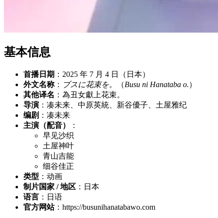
基本信息
首播日期
：2025 年 7 月 4 日（日本）
外文名称
：
ブスに花束を。
（
Busu ni Hanataba o.
）
其他译名
：為丑女獻上花束。
导演
：凑未来、中原英統、新谷優子、土屋雅纪
编剧
：凑未来
主演（配音）
：
早见沙织
土屋神叶
青山吉能
细谷佳正
类型
：动画
制片国家 / 地区
：日本
语言
：日语
官方网站
：https://busunihanatabawo.com