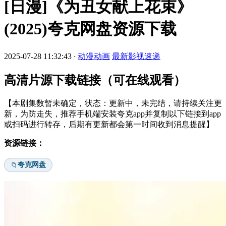
[日漫]《为丑女献上花束》
(2025)夸克网盘资源下载
2025-07-28 11:32:43
·
动漫动画
最新影视速递
高清片源下载链接（可在线观看）
【本剧集数暂未确定，状态：更新中，未完结，请持续关注更
新，为防走失，推荐手机端安装夸克app并复制以下链接到app
或扫码进行转存，后期有更新都会第一时间收到消息提醒】
资源链接：
夸克网盘
📁