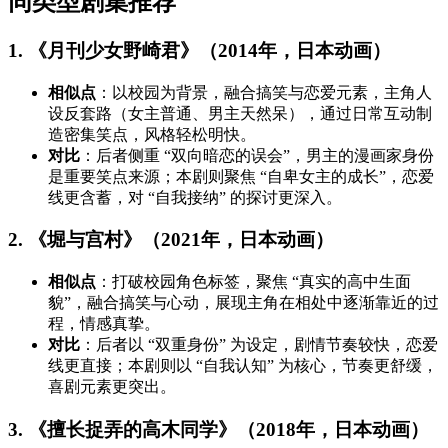
同类型剧集推荐
1. 《月刊少女野崎君》（2014年，日本动画）
相似点
：以校园为背景，融合搞笑与恋爱元素，主角人
设反套路（女主普通、男主天然呆），通过日常互动制
造密集笑点，风格轻松明快。
对比
：后者侧重 “双向暗恋的误会”，男主的漫画家身份
是重要笑点来源；本剧则聚焦 “自卑女主的成长”，恋爱
线更含蓄，对 “自我接纳” 的探讨更深入。
2. 《堀与宫村》（2021年，日本动画）
相似点
：打破校园角色标签，聚焦 “真实的高中生面
貌”，融合搞笑与心动，展现主角在相处中逐渐靠近的过
程，情感真挚。
对比
：后者以 “双重身份” 为设定，剧情节奏较快，恋爱
线更直接；本剧则以 “自我认知” 为核心，节奏更舒缓，
喜剧元素更突出。
3. 《擅长捉弄的高木同学》（2018年，日本动画）