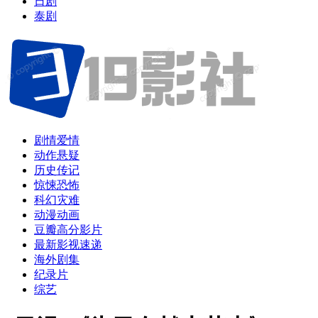
日剧
泰剧
剧情爱情
动作悬疑
历史传记
惊悚恐怖
科幻灾难
动漫动画
豆瓣高分影片
最新影视速递
海外剧集
纪录片
综艺