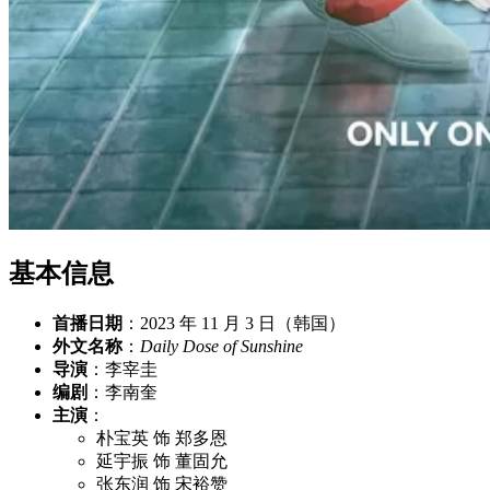
基本信息
首播日期
：2023 年 11 月 3 日（韩国）
外文名称
：
Daily Dose of Sunshine
导演
：李宰圭
编剧
：李南奎
主演
：
朴宝英 饰 郑多恩
延宇振 饰 董固允
张东润 饰 宋裕赞