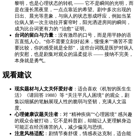
黎明，也是心理状态的转机 —— 它不是瞬间的光明，而
是在漫长黑夜里，一点点靠近的希望。剧中多次出现的
日出、晨光等意象，与病人的状态形成呼应，例如当某
位病人第一次主动拉开窗帘时，阳光洒进房间的瞬间，
成为比台词更有力的 “治愈” 证明。
台词的留白与力量
：没有激昂的口号，而是用平静的语
言直抵人心。“你不需要立刻好起来，慢慢来”“痛苦不需
要比较，你的感受就是全部”，这些台词既是医护对病人
的安慰，也是剧集对观众的温柔提示 —— 接纳不完美，
本身就是勇气。
观看建议
现实题材与人文关怀爱好者
：适合喜欢《机智的医生生
活》《请回答 1988》等 “关注平凡人困境” 的观众，剧
集以细腻的笔触展现人性的脆弱与坚韧，充满人文温
度。
心理健康议题关注者
：对 “精神疾病”“心理困境” 感兴趣
的观众会被打动，它不是科普剧，却能让人更理解身边
可能正在经历痛苦的人，减少偏见与恐惧。
注意风格适配
：剧情节奏舒缓，情感表达克制，适合能