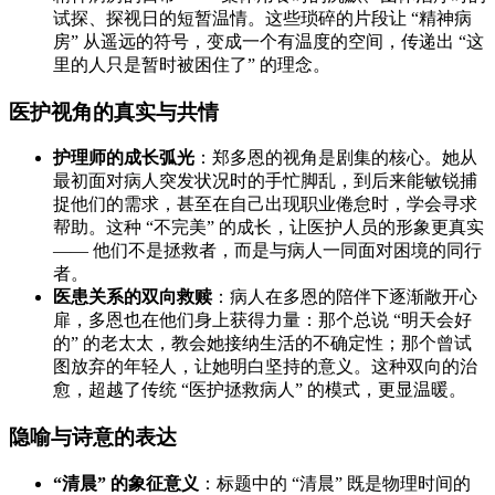
试探、探视日的短暂温情。这些琐碎的片段让 “精神病
房” 从遥远的符号，变成一个有温度的空间，传递出 “这
里的人只是暂时被困住了” 的理念。
医护视角的真实与共情
护理师的成长弧光
：郑多恩的视角是剧集的核心。她从
最初面对病人突发状况时的手忙脚乱，到后来能敏锐捕
捉他们的需求，甚至在自己出现职业倦怠时，学会寻求
帮助。这种 “不完美” 的成长，让医护人员的形象更真实
—— 他们不是拯救者，而是与病人一同面对困境的同行
者。
医患关系的双向救赎
：病人在多恩的陪伴下逐渐敞开心
扉，多恩也在他们身上获得力量：那个总说 “明天会好
的” 的老太太，教会她接纳生活的不确定性；那个曾试
图放弃的年轻人，让她明白坚持的意义。这种双向的治
愈，超越了传统 “医护拯救病人” 的模式，更显温暖。
隐喻与诗意的表达
“清晨” 的象征意义
：标题中的 “清晨” 既是物理时间的