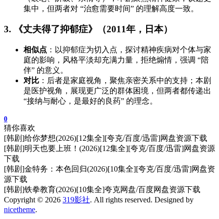
集中，但两者对 “治愈需要时间” 的理解高度一致。
3. 《丈夫得了抑郁症》（2011年，日本）
相似点
：以抑郁症为切入点，探讨精神疾病对个体与家
庭的影响，风格平淡却充满力量，拒绝煽情，强调 “陪
伴” 的意义。
对比
：后者是家庭视角，聚焦亲密关系中的支持；本剧
是医护视角，展现更广泛的群体困境，但两者都传递出
“接纳与耐心，是最好的良药” 的理念。
0
猜你喜欢
[韩剧]给你梦想(2026)[12集全][夸克/百度/迅雷]网盘资源下载
[韩剧]明天也要上班！(2026)[12集全][夸克/百度/迅雷]网盘资源
下载
[韩剧]金特务：本色回归(2026)[10集全][夸克/百度/迅雷]网盘资
源下载
[韩剧]铁拳教育(2026)[10集全]夸克网盘/百度网盘资源下载
Copyright © 2026
319影社
. All rights reserved. Designed by
nicetheme
.