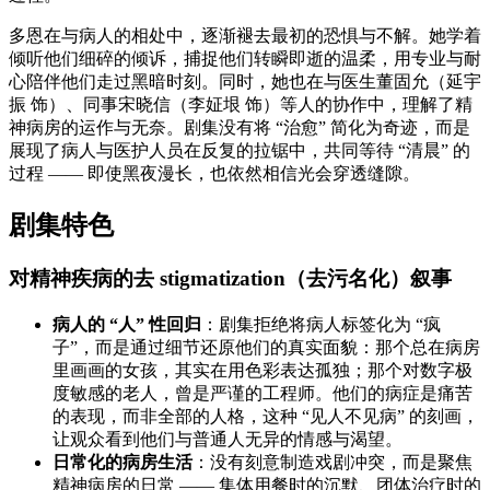
多恩在与病人的相处中，逐渐褪去最初的恐惧与不解。她学着
倾听他们细碎的倾诉，捕捉他们转瞬即逝的温柔，用专业与耐
心陪伴他们走过黑暗时刻。同时，她也在与医生董固允（延宇
振 饰）、同事宋晓信（李姃垠 饰）等人的协作中，理解了精
神病房的运作与无奈。剧集没有将 “治愈” 简化为奇迹，而是
展现了病人与医护人员在反复的拉锯中，共同等待 “清晨” 的
过程 —— 即使黑夜漫长，也依然相信光会穿透缝隙。
剧集特色
对精神疾病的去 stigmatization（去污名化）叙事
病人的 “人” 性回归
：剧集拒绝将病人标签化为 “疯
子”，而是通过细节还原他们的真实面貌：那个总在病房
里画画的女孩，其实在用色彩表达孤独；那个对数字极
度敏感的老人，曾是严谨的工程师。他们的病症是痛苦
的表现，而非全部的人格，这种 “见人不见病” 的刻画，
让观众看到他们与普通人无异的情感与渴望。
日常化的病房生活
：没有刻意制造戏剧冲突，而是聚焦
精神病房的日常 —— 集体用餐时的沉默、团体治疗时的