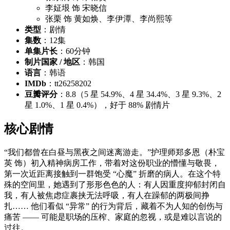
李姃垠 饰 宋晓信
张栗 饰 黄如焕、李伊潭、李尚熙等
类型
：剧情
集数
：12集
单集片长
：60分钟
制片国家 / 地区
：韩国
语言
：韩语
IMDb
：tt26258202
豆瓣评分
：8.8（5 星 54.9%、4 星 34.4%、3 星 9.3%、2
星 1.0%、1 星 0.4%），好于 88% 剧情片
核心剧情
“我们都曾在白昼与黑夜之间迷离游走。”护理师郑多恩（朴宝
英 饰）初入精神病房工作，带着对这份职业的懵懂与敬畏，
第一次近距离接触到一群饱受 “心魔” 折磨的病人。在这个特
殊的空间里，她遇到了形形色色的人：有人因重度抑郁封闭自
我，有人被焦虑症裹挟无法呼吸，有人在躁郁的两极间挣
扎…… 他们看似 “异常” 的行为背后，藏着不为人知的创伤与
痛苦 —— 可能是职场的压榨、家庭的忽视，或是难以言说的
过往。