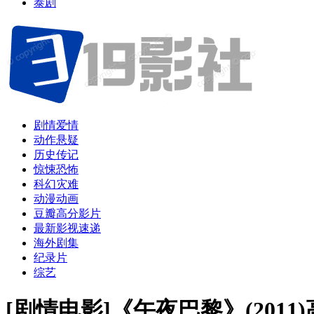
泰剧
剧情爱情
动作悬疑
历史传记
惊悚恐怖
科幻灾难
动漫动画
豆瓣高分影片
最新影视速递
海外剧集
纪录片
综艺
[剧情电影]《午夜巴黎》(201