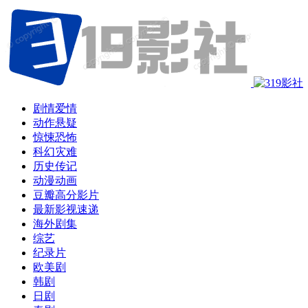
剧情爱情
动作悬疑
惊悚恐怖
科幻灾难
历史传记
动漫动画
豆瓣高分影片
最新影视速递
海外剧集
综艺
纪录片
欧美剧
韩剧
日剧