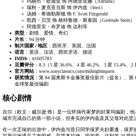
玛丽昂・歌迪亚 饰 阿德里亚娜（Adriana）
瑞秋・麦克亚当斯 饰 伊内兹（Inez）
汤姆・希德勒斯顿 饰 F. Scott Fitzgerald
凯西・贝茨 饰 格特鲁德・斯泰因（Gertrude Stein）
阿德里安・布罗迪 饰 达利等
类型
：剧情、爱情、奇幻
片长
：94 分钟
制片国家 / 地区
：西班牙、美国、法国
语言
：英语、法语、西班牙语、德语
IMDb
：tt1605783
豆瓣评分
：8.3（5 星 36.6%、4 星 46.2%、3 星 15.4
官方网站
：www.sonyclassics.com/midnightinparis
获奖情况
：第 84 届奥斯卡金像奖最佳影片（提名）、第 
金球奖最佳编剧
核心剧情
吉尔（欧文・威尔逊 饰）是一位怀揣作家梦的好莱坞编剧，他
城市完成自己的第一部小说，但务实的伊内兹及其父母对此坚
在一次乏味的出游中，伊内兹与昔日同学保罗夫妇重逢，保罗
可思议地遇见了海明威、菲茨杰拉德、毕加索、达利等 20 