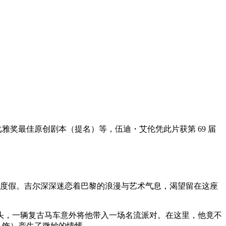
班牙戈雅奖最佳原创剧本（提名）等，伍迪・艾伦凭此片获第 69 届
黎度假。吉尔深深迷恋着巴黎的浪漫与艺术气息，渴望留在这座
头，一辆复古马车意外将他带入一场名流派对。在这里，他竟不
 饰）产生了微妙的情愫。