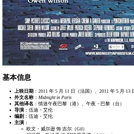
基本信息
上映日期
：2011 年 5 月 11 日（法国）、2011 年 5 月 
外文名称
：
Midnight in Paris
其他译名
：情迷午夜巴黎（港）、午夜・巴黎（台）
导演
：伍迪・艾伦
编剧
：伍迪・艾伦
主演
：
欧文・威尔逊 饰 吉尔（Gil）