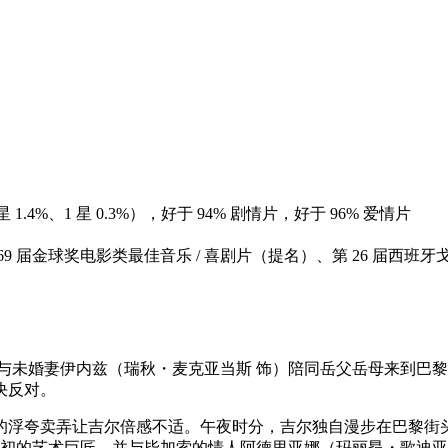
%、2 星 1.4%、1 星 0.3%），好于 94% 剧情片，好于 96% 爱情片
69 届金球奖电影类最佳音乐 / 喜剧片（提名）、第 26 届西
与未婚妻伊内兹（瑞秋・麦克亚当斯 饰）陪同岳父岳母来到巴
决反对。
的浮夸卖弄让吉尔倍感不适。午夜时分，吉尔独自漫步在巴黎街
世纪初的艺术巨匠，并与毕加索的情人阿德里亚娜（玛丽昂・歌迪亚