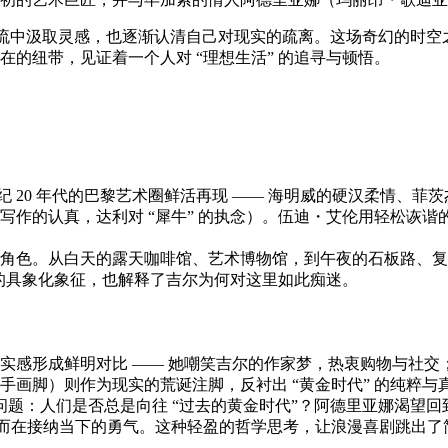
交流中汲取灵感，也逐渐认清自己对现实的疏离。这场奇幻的时
在的纽带，见证着一个人对 “理想生活” 的追寻与顿悟。
世纪 20 年代的巴黎艺术圈鲜活再现 —— 海明威的硬汉柔情
作的认真，达利对 “犀牛” 的执念）。伍迪・艾伦用轻松诙谐的
角色。从白天的露天咖啡馆、艺术博物馆，到午夜的石板路、复
 的具象化象征，也解释了吉尔为何对这里如此痴迷。
实感形成鲜明对比 —— 她嘲笑吉尔的作家梦，热衷购物与社
画脚）则作为现实的荒诞注脚，反衬出 “黄金时代” 的纯粹与
题：人们是否总是向往 “过去的黄金时代”？阿德里亚娜渴望回
，而在接纳当下的勇气。这种轻盈的哲学思考，让浪漫喜剧跳出了