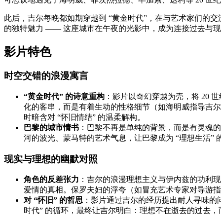
此后，吉尔每晚都如期穿越到 “黄金时代”，在与艺术家们的
的独特魅力 —— 这座城市在午夜的光影中，成为连接过去与现
影片特色
时空交错的浪漫寓言
“黄金时代” 的诗意重构
：影片以奇幻穿越为壳，将 20 
化的客串，而是有着生动的性格细节（如海明威指导吉尔写
时暗含对 “怀旧情结” 的温柔解构。
巴黎的城市情书
：巴黎不再是单纯的背景，而是有灵魂的
河的波光、蒙马特的艺术气息，让巴黎成为 “理想生活”
现实与理想的幽默对照
角色的反差张力
：吉尔的浪漫理想主义与伊内兹的功利现
爱情的真相。保罗夫妇的浮夸（如冒充艺术专家对导游指手
对 “怀旧” 的哲思
：影片通过吉尔的经历提出耐人寻味的问
时代” 的循环，最终让吉尔明白：理想不在逝去的过去