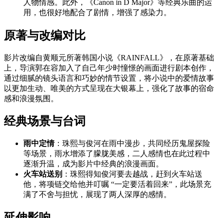
人物情感。此外，《Canon in D Major》等经典乐曲的运
用，也很好地配合了剧情，增强了感染力。
原著与改编对比
影片改编自黄顺元所著韩国小说《RAINFALL》，在原著基础
上，导演郭在容加入了自己年少时憧憬的画面进行剧本创作，
通过细腻的镜头语言和巧妙的情节设置，将小说中的爱情故事
以更加生动、唯美的方式呈现在大银幕上，强化了故事的宿命
感和浪漫氛围。
经典场景与台词
雨中定情
：珠熙与俊河在雨中漫步，共同经历鬼屋探险
等场景，雨水增添了朦胧美感，二人感情也在此过程中
逐渐升温，成为影片中经典的浪漫画面。
火车站送别
：珠熙得知俊河要去越战，赶到火车站送
他，将项链交给他并叮嘱 “一定要活着回来”，此场景充
满了不舍与担忧，展现了两人深厚的感情。
延伸影响