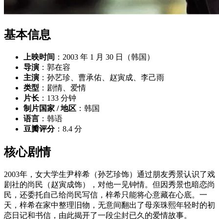
基本信息
上映时间
：2003 年 1 月 30 日（韩国）
导演
：郭在容
主演
：孙艺珍、曹承佑、赵寅成、李己雨
类型
：剧情、爱情
片长
：133 分钟
制片国家 / 地区
：韩国
语言
：韩语
豆瓣评分
：8.4 分
核心剧情
2003年，女大学生尹梓希（孙艺珍饰）通过朋友秀景认识了戏
剧社的尚民（赵寅成饰），对他一见钟情。但因秀景也暗恋尚
民，还委托自己给尚民写信，梓希只能将心意藏在心底。一
天，梓希在家中整理旧物，无意间翻出了母亲珠熙年轻时的初
恋日记和书信，由此揭开了一段尘封已久的爱情故事。