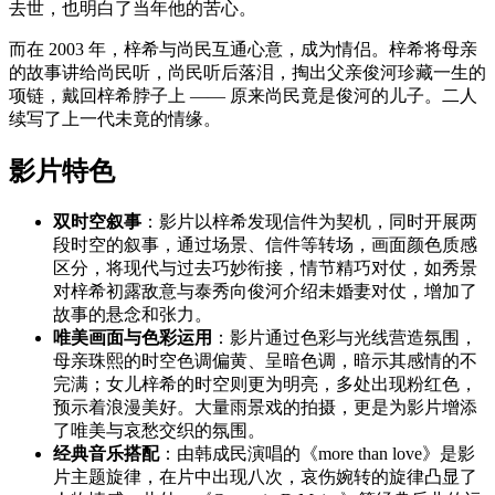
去世，也明白了当年他的苦心。
而在 2003 年，梓希与尚民互通心意，成为情侣。梓希将母亲
的故事讲给尚民听，尚民听后落泪，掏出父亲俊河珍藏一生的
项链，戴回梓希脖子上 —— 原来尚民竟是俊河的儿子。二人
续写了上一代未竟的情缘。
影片特色
双时空叙事
：影片以梓希发现信件为契机，同时开展两
段时空的叙事，通过场景、信件等转场，画面颜色质感
区分，将现代与过去巧妙衔接，情节精巧对仗，如秀景
对梓希初露敌意与泰秀向俊河介绍未婚妻对仗，增加了
故事的悬念和张力。
唯美画面与色彩运用
：影片通过色彩与光线营造氛围，
母亲珠熙的时空色调偏黄、呈暗色调，暗示其感情的不
完满；女儿梓希的时空则更为明亮，多处出现粉红色，
预示着浪漫美好。大量雨景戏的拍摄，更是为影片增添
了唯美与哀愁交织的氛围。
经典音乐搭配
：由韩成民演唱的《more than love》是影
片主题旋律，在片中出现八次，哀伤婉转的旋律凸显了