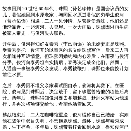
故事回到 20 世纪 60 年代，珠熙（孙艺珍饰）是国会议员的女
儿，暑假她回到水原老家，与同回水原过暑假的穷学生俊河
（曹承佑饰）相遇，二人一见钟情。尽管身份悬殊，他们还是
渐渐靠近，一起渡河、去鬼屋。一次大雨后，珠熙因淋雨生病
被家人带走，与俊河失去联系。
开学后，俊河得知好友泰秀（李己雨饰）的未婚妻正是珠熙。
受泰秀委托，俊河开始以泰秀的名义给珠熙写信，后来二人再
次相逢并互诉情意。但珠熙因婚约和内心矛盾，在雨夜与俊河
分手。俊河向泰秀坦白实情后，泰秀决定成全他们。然而，二
人通信一事被泰秀父亲发现，泰秀被鞭打，珠熙也未能按计划
前往水原。
之后，泰秀因不堪父亲家暴试图自杀，俊河将其救下。在医
院，俊河见到珠熙后，决定放手，留下珠熙曾给他的项链后离
开。两年后，珠熙得知俊河要去参加越战，赶到火车站为他送
行，并再次将项链交给他，希望他活着回来。
越战结束后，二人在咖啡馆重逢，俊河谎称自己已结婚，实则
他在战争中双目失明，不想拖累珠熙。最终，珠熙与泰秀成
婚，生下梓希。多年后，珠熙带着梓希回到水原，得知俊河已