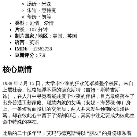
汤姆・米森
朱迪・惠特克
蒂姆・凯等
类型
：剧情、爱情
片长
：107 分钟
制片国家 / 地区
：美国、英国
语言
：英语
IMDb
：tt1563738
豆瓣评分
：7.9
核心剧情
1988 年 7 月 15 日，大学毕业季的狂欢笼罩着整个校园。来自
上层社会、性格轻浮不羁的德克斯特（吉姆・斯特吉斯
饰），在人群中寻觅着能共度毕业夜的伴侣，目光最终落在了
出身普通工薪家庭、聪慧内敛的艾玛（安妮・海瑟薇 饰）身
上。一番短暂而投机的交流后，两人并未发生预期的浪漫纠
葛，却在彼此心中留下了深刻印记，冥冥中注定要成为彼此生
命中特殊的存在。
此后的二十多年里，艾玛与德克斯特以 “朋友” 的身份维系着