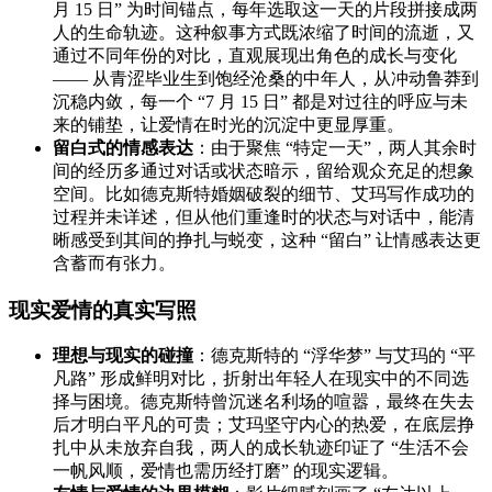
月 15 日” 为时间锚点，每年选取这一天的片段拼接成两
人的生命轨迹。这种叙事方式既浓缩了时间的流逝，又
通过不同年份的对比，直观展现出角色的成长与变化
—— 从青涩毕业生到饱经沧桑的中年人，从冲动鲁莽到
沉稳内敛，每一个 “7 月 15 日” 都是对过往的呼应与未
来的铺垫，让爱情在时光的沉淀中更显厚重。
留白式的情感表达
：由于聚焦 “特定一天”，两人其余时
间的经历多通过对话或状态暗示，留给观众充足的想象
空间。比如德克斯特婚姻破裂的细节、艾玛写作成功的
过程并未详述，但从他们重逢时的状态与对话中，能清
晰感受到其间的挣扎与蜕变，这种 “留白” 让情感表达更
含蓄而有张力。
现实爱情的真实写照
理想与现实的碰撞
：德克斯特的 “浮华梦” 与艾玛的 “平
凡路” 形成鲜明对比，折射出年轻人在现实中的不同选
择与困境。德克斯特曾沉迷名利场的喧嚣，最终在失去
后才明白平凡的可贵；艾玛坚守内心的热爱，在底层挣
扎中从未放弃自我，两人的成长轨迹印证了 “生活不会
一帆风顺，爱情也需历经打磨” 的现实逻辑。