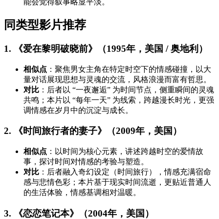
能会觉得叙事略显平淡。
同类型影片推荐
1. 《爱在黎明破晓前》（1995年，美国 / 奥地利）
相似点
：聚焦男女主角在特定时空下的情感碰撞，以大
量对话展现思想与灵魂的交流，风格浪漫而富有哲思。
对比
：后者以 “一夜邂逅” 为时间节点，侧重瞬间的灵魂
共鸣；本片以 “每年一天” 为线索，跨越漫长时光，更强
调情感在岁月中的沉淀与成长。
2. 《时间旅行者的妻子》（2009年，美国）
相似点
：以时间为核心元素，讲述跨越时空的爱情故
事，探讨时间对情感的考验与塑造。
对比
：后者融入奇幻设定（时间旅行），情感充满宿命
感与悲情色彩；本片基于现实时间流逝，更贴近普通人
的生活体验，情感基调相对温暖。
3. 《恋恋笔记本》（2004年，美国）