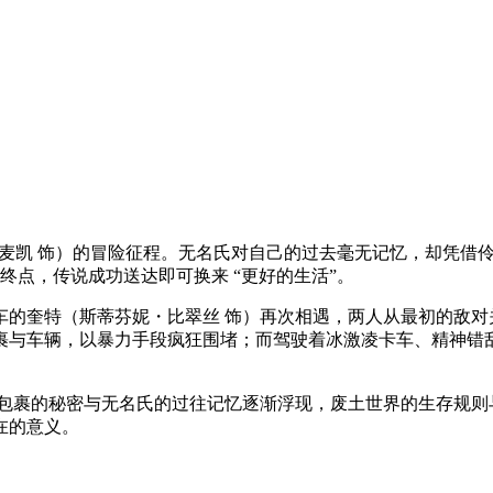
尼・麦凯 饰）的冒险征程。无名氏对自己的过去毫无记忆，却凭
终点，传说成功送达即可换来 “更好的生活”。
的奎特（斯蒂芬妮・比翠丝 饰）再次相遇，两人从最初的敌对关
裹与车辆，以暴力手段疯狂围堵；而驾驶着冰激凌卡车、精神错乱
，包裹的秘密与无名氏的过往记忆逐渐浮现，废土世界的生存规则
在的意义。