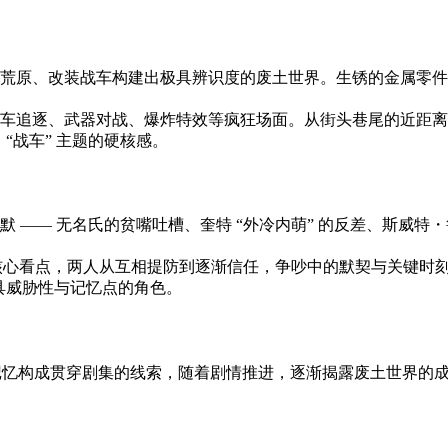
荒原、改装战车构建出极具辨识度的废土世界。生锈的金属零件、
车追逐、武器对战、爆炸特效等疯狂场面。从街头巷尾的近距离
“战车” 主题的硬核感。
 —— 无名氏的贫嘴吐槽、奎特 “外冷内萌” 的反差、斯威
关系是核心看点，两人从互相提防到逐渐信任，争吵中的默契与关键
兼具威胁性与记忆点的角色。
往记忆构成贯穿剧集的线索，随着剧情推进，逐渐揭露废土世界的