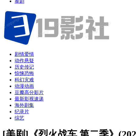
泰剧
剧情爱情
动作悬疑
历史传记
惊悚恐怖
科幻灾难
动漫动画
豆瓣高分影片
最新影视速递
海外剧集
纪录片
综艺
[美剧]《烈火战车 第二季》(2