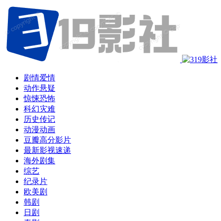
剧情爱情
动作悬疑
惊悚恐怖
科幻灾难
历史传记
动漫动画
豆瓣高分影片
最新影视速递
海外剧集
综艺
纪录片
欧美剧
韩剧
日剧