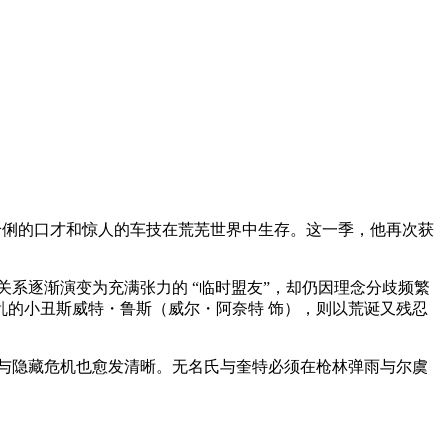
借伶俐的口才和惊人的车技在荒芜世界中生存。这一季，他再次获
系逐渐演变为充满张力的 “临时盟友”，却仍因理念分歧频繁
的小丑斯威特・鲁斯（威尔・阿奈特 饰），则以荒诞又残忍
与隐藏危机也愈发清晰。无名氏与奎特必须在枪林弹雨与尔虞