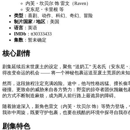
内芙・坎贝尔 饰 雷文（Raven）
安东尼・卡里根 等
类型
：喜剧、动作、科幻、奇幻、冒险
制片国家 / 地区
：美国
语言
：英语
IMDb
：tt30333433
集数
：暂未确定
核心剧情
剧集延续后末世废土的设定，聚焦 “送奶工” 无名氏（安东
得改变命运的机会 —— 将一个神秘包裹运送至废土荒原的未知
然而，这段旅程注定充满凶险。途中，他与性格凶猛、擅长偷车
碰撞。更致命的威胁来自各方势力：野蛮的掠夺者团伙觊觎包
的方式不断制造麻烦，成为两人前行路上最诡异的障碍。
随着旅途深入，新角色雷文（内芙・坎贝尔 饰）等势力登场
我诈中周旋，既要守护包裹，也要在残酷的环境中探寻自我存
剧集特色