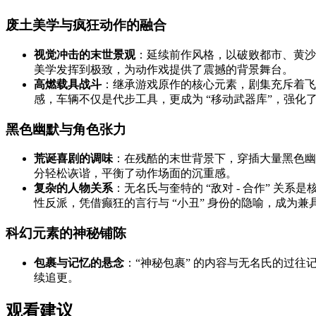
废土美学与疯狂动作的融合
视觉冲击的末世景观
：延续前作风格，以破败都市、黄沙
美学发挥到极致，为动作戏提供了震撼的背景舞台。
高燃载具战斗
：继承游戏原作的核心元素，剧集充斥着飞
感，车辆不仅是代步工具，更成为 “移动武器库”，强化了 
黑色幽默与角色张力
荒诞喜剧的调味
：在残酷的末世背景下，穿插大量黑色幽默
分轻松诙谐，平衡了动作场面的沉重感。
复杂的人物关系
：无名氏与奎特的 “敌对 - 合作” 
性反派，凭借癫狂的言行与 “小丑” 身份的隐喻，成为
科幻元素的神秘铺陈
包裹与记忆的悬念
：“神秘包裹” 的内容与无名氏的过
续追更。
观看建议