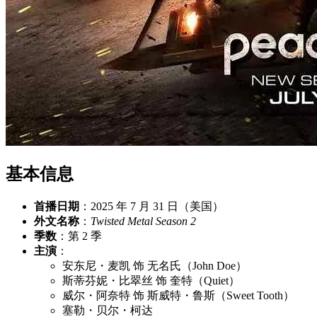
基本信息
首播日期
：2025 年 7 月 31 日（美国）
外文名称
：
Twisted Metal Season 2
季数
：第 2 季
主演
：
安东尼・麦凯 饰 无名氏（John Doe）
斯蒂芬妮・比翠丝 饰 奎特（Quiet）
威尔・阿奈特 饰 斯威特・鲁斯（Sweet Tooth）
塞勒・贝尔・柯达