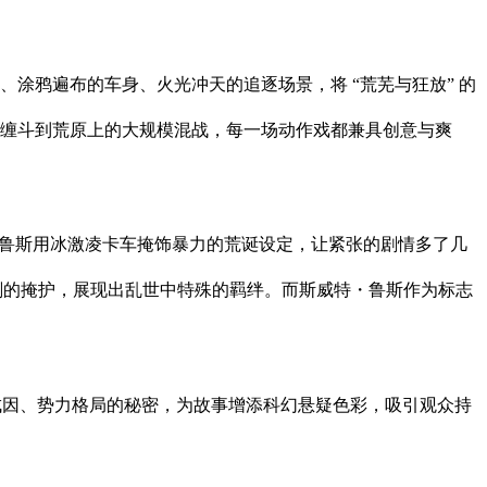
涂鸦遍布的车身、火光冲天的追逐场景，将 “荒芜与狂放” 的
缠斗到荒原上的大规模混战，每一场动作戏都兼具创意与爽
特・鲁斯用冰激凌卡车掩饰暴力的荒诞设定，让紧张的剧情多了几
时刻的掩护，展现出乱世中特殊的羁绊。而斯威特・鲁斯作为标志
成因、势力格局的秘密，为故事增添科幻悬疑色彩，吸引观众持