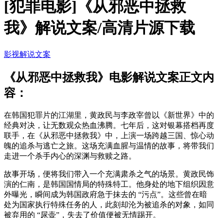
[犯罪电影]《从邪恶中拯救
我》解说文案/高清片源下载
影视解说文案
《从邪恶中拯救我》电影解说文案正文内
容：
在韩国犯罪片的江湖里，黄政民与李政宰曾以《新世界》中的
经典对决，让无数观众热血沸腾。七年后，这对银幕搭档再度
联手，在《从邪恶中拯救我》中，上演一场跨越三国、惊心动
魄的追杀与逃亡之旅。这场充满血腥与温情的故事，将带我们
走进一个杀手内心的深渊与救赎之路。
故事开场，便将我们带入一个充满肃杀之气的场景。黄政民饰
演的仁南，是韩国国情局的特殊特工。他身处的地下组织因意
外曝光，瞬间成为韩国政府急于抹去的 “污点”。这些曾在暗
处为国家执行特殊任务的人，此刻却沦为被追杀的对象，如同
被弃用的 “尿壶”，失去了价值便被无情踢开。