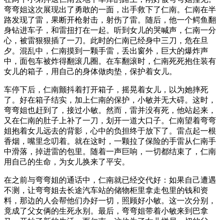
弯弯姐这次展现出了勇敢的一面，出手救下了仁南。仁南在半
路发现了雷，果断开枪射击，射伤了雷。随后，他一个鳄鱼翻
身钻进车子，和雷扭打在一起。听到女儿的哭喊声，仁南一分
心，被雷狠狠插了一刀。此时的仁南已经身中三刀，危在旦
夕。混乱中，仁南摸到一颗手雷，丢出窗外，巨大的爆炸声
中，面包车被炸得翻滚几圈。在车翻滚时，仁南死死抱住装有
女儿的箱子，用自己的身体做肉垫，保护着女儿。
车停下后，仁南颤抖着打开箱子，摇晃着女儿，以为她摔死
了。好在箱子结实，加上仁南的保护，小敏并无大碍。这时，
弯弯姐也赶到了，接过小敏。然而，雷并没有死，他站起来，
又在仁南的肚子上补了一刀，划开一道大口子。仁南望着弯弯
姐抱着女儿远去的背影，心中的负担终于放下了。雷点起一根
香烟，嘴里念叨着。就在这时，一颗拉了保险的手雷从仁南手
中滑落，掉进雷的包里。随着一声巨响，一切都结束了，仁南
用自己的生命，为女儿换来了平安。
在之前与弯弯姐的通话中，仁南就已经交代好：如果自己遭遇
不测，让弯弯姐去长途汽车站的储物柜里拿走包里的钱和资
料，那边的人会帮他们办好一切，照顾好小敏。这一次分别，
竟成了父女俩的生死永别。最后，弯弯姐带着小敏来到巴拿