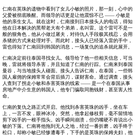
仁南在英珠的遗物中看到了女儿小敏的照片，那一刻，心中的
父爱被彻底唤醒。而领导的话更是让他震惊不已 —— 小敏是
他的亲生女儿。就在这时，仁南接到日本接头人的电话，得知
他在日本解决的黑帮老大有个弟弟，名叫雷。这个雷可不是一
般的狠角色，他从小做过屠夫，对待仇人手段极其残忍，会用
杀猪的方式来处理对手。而此时，接头人已经落入雷的手中，
雷也得知了仁南回到韩国的消息，一场复仇的追杀就此展开。
仁南决定前往泰国寻找女儿。领导给了他一些相关信息，可当
晚，雷就将领导杀害，并且知道了仁南的行踪。仁南来到泰国
曼谷，与当地接头人碰面。接头人告诉仁南，在泰国，一些韩
国人雇佣的保姆常常会背后插刀，谋财害命。通过调查，接头
人查到了拐走小敏和杀害英珠的线索 —— 是一个在泰国从事
房地产中介生意的韩国人，他专门骗取同胞钱财，甚至害人性
命。
仁南的复仇之路正式开启。他找到杀害英珠的凶手，坐在车
上，一言不发，眼神冰冷。突然，他拿起修枝剪，毫不留情地
剪下凶手的一根手指头。凶手瞬间崩溃，但仍嘴硬不肯说出小
敏的下落。仁南将他拖到无人之地，经过一番折磨，凶手终于
松口，却称小敏已经惨遭毒手，下手的是英珠的保姆夫妇，他