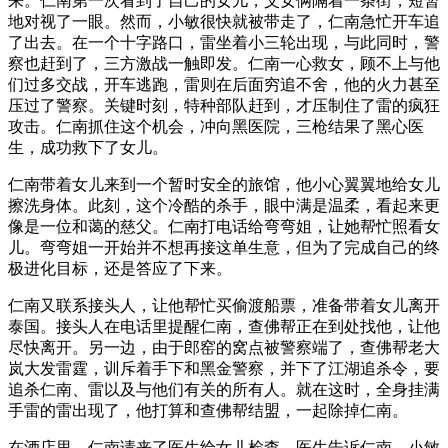
来。仁南第一次看到了自己的女儿，父女俩隔着一条街，短暂
地对视了一眼。然而，小敏很快就被带走了，仁南急忙开车追
了出去。在一个十字路口，雷坐着小三轮出现，与此同时，警
察也赶到了，三方激战一触即发。仁南一心救女，顾不上与他
们过多交战，开车逃跑，雷则在后面穷追不舍，他的火力甚至
压过了警察。关键时刻，特种部队赶到，才压制住了雷的疯狂
攻击。仁南抓住这个机会，冲向黑医院，三枪结果了黑心医
生，成功救下了女儿。
仁南带着女儿来到一个暂时安全的旅馆，他小心翼翼地给女儿
擦洗身体。此刻，这个冷酷的杀手，眼中满是温柔，看起来更
像是一位和蔼的慈父。仁南打电话给弯弯姐，让她帮忙照看女
儿。弯弯姐一开始并不想再接这单生意，但为了完成自己的终
极进化目标，还是答应了下来。
仁南又联系接头人，让他帮忙买偷渡船票，准备带着女儿离开
泰国。接头人在电话里提醒仁南，查佛帮正在到处找他，让他
尽快离开。另一边，由于郎窑的窝点被警察端了，查佛帮老大
岚大发雷霆，训斥着手下和黑金警察，并下了江湖追杀令，要
追杀仁南、雷以及与他们有关的所有人。就在这时，全身挂满
手雷的雷出现了，他打算和查佛帮结盟，一起除掉仁南。
在酒店里，仁南请来了医生给女儿检查。医生告诉仁南，小敏