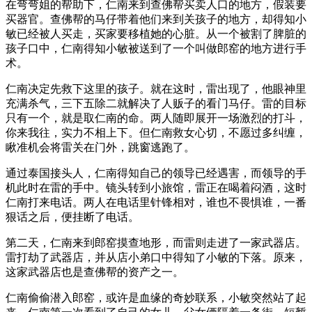
在弯弯姐的帮助下，仁南来到查佛帮买卖人口的地方，假装要
买器官。查佛帮的马仔带着他们来到关孩子的地方，却得知小
敏已经被人买走，买家要移植她的心脏。从一个被割了脾脏的
孩子口中，仁南得知小敏被送到了一个叫做郎窑的地方进行手
术。
仁南决定先救下这里的孩子。就在这时，雷出现了，他眼神里
充满杀气，三下五除二就解决了人贩子的看门马仔。雷的目标
只有一个，就是取仁南的命。两人随即展开一场激烈的打斗，
你来我往，实力不相上下。但仁南救女心切，不愿过多纠缠，
瞅准机会将雷关在门外，跳窗逃跑了。
通过泰国接头人，仁南得知自己的领导已经遇害，而领导的手
机此时在雷的手中。镜头转到小旅馆，雷正在喝着闷酒，这时
仁南打来电话。两人在电话里针锋相对，谁也不畏惧谁，一番
狠话之后，便挂断了电话。
第二天，仁南来到郎窑摸查地形，而雷则走进了一家武器店。
雷打劫了武器店，并从店小弟口中得知了小敏的下落。原来，
这家武器店也是查佛帮的资产之一。
仁南偷偷潜入郎窑，或许是血缘的奇妙联系，小敏突然站了起