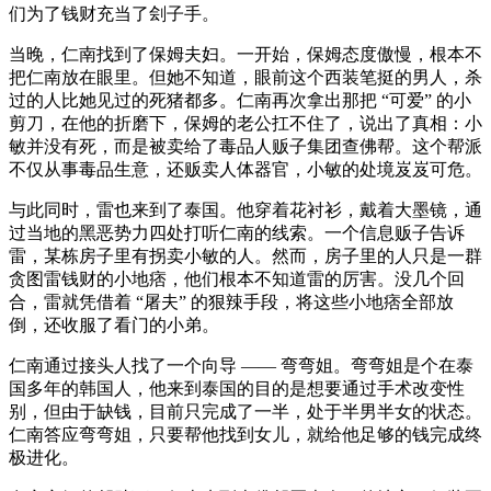
们为了钱财充当了刽子手。
当晚，仁南找到了保姆夫妇。一开始，保姆态度傲慢，根本不
把仁南放在眼里。但她不知道，眼前这个西装笔挺的男人，杀
过的人比她见过的死猪都多。仁南再次拿出那把 “可爱” 的小
剪刀，在他的折磨下，保姆的老公扛不住了，说出了真相：小
敏并没有死，而是被卖给了毒品人贩子集团查佛帮。这个帮派
不仅从事毒品生意，还贩卖人体器官，小敏的处境岌岌可危。
与此同时，雷也来到了泰国。他穿着花衬衫，戴着大墨镜，通
过当地的黑恶势力四处打听仁南的线索。一个信息贩子告诉
雷，某栋房子里有拐卖小敏的人。然而，房子里的人只是一群
贪图雷钱财的小地痞，他们根本不知道雷的厉害。没几个回
合，雷就凭借着 “屠夫” 的狠辣手段，将这些小地痞全部放
倒，还收服了看门的小弟。
仁南通过接头人找了一个向导 —— 弯弯姐。弯弯姐是个在泰
国多年的韩国人，他来到泰国的目的是想要通过手术改变性
别，但由于缺钱，目前只完成了一半，处于半男半女的状态。
仁南答应弯弯姐，只要帮他找到女儿，就给他足够的钱完成终
极进化。