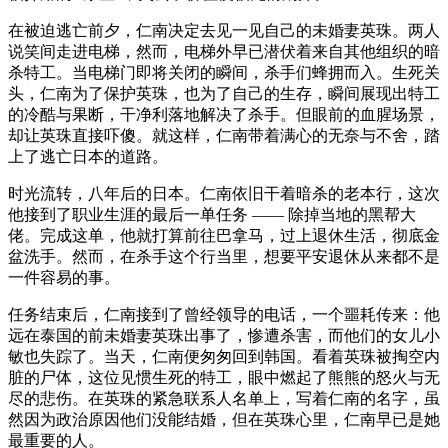
在被迫逃亡前夕，仁南决定去见一见自己的未婚妻英珠。两人
说笑间走进电梯，然而，电梯外早已潜伏着来自其他组织的暗
杀特工。当电梯门即将关闭的瞬间，杀手们蜂拥而入。生死关
头，仁南为了保护英珠，也为了自己的生存，瞬间展现出特工
的冷酷与果断，干净利落地解决了杀手。但眼前的血腥场景，
却让英珠直接吓傻。就这样，仁南带着满心的无奈与不舍，踏
上了逃亡日本的道路。
时光流转，八年后的日本。仁南依旧干着暗杀的老本行，这次
他接到了职业生涯的最后一单任务 —— 除掉当地的黑帮大
佬。完成这单，他就打算前往巴拿马，过上退休生活，彻底金
盆洗手。然而，在杀手这个行当里，想要平安退休从来都不是
一件容易的事。
任务结束后，仁南接到了曾经领导的电话，一个噩耗传来：他
远在泰国的前未婚妻英珠出事了，惨遭杀害，而他们的女儿小
敏也失踪了。当天，仁南便匆匆回到韩国。看着英珠被掏空内
脏的尸体，这位见惯生死的特工，眼中燃起了熊熊的怒火与无
尽的悲伤。在英珠的紧急联系人名单上，写着仁南的名字，虽
然因为政治原因他们没能结婚，但在英珠心里，仁南早已是她
最重要的人。