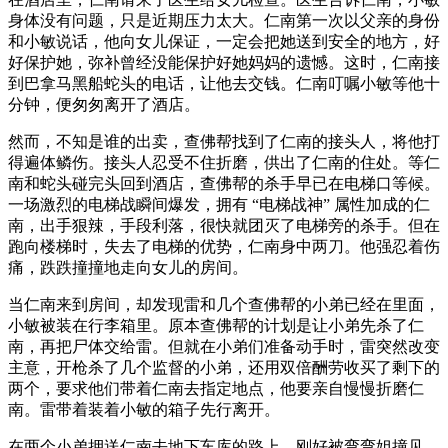
身体没有问题，只是近期压力太大。仁南第一次以父亲的身份
和小敏说话，他向女儿保证，一定会把她送到安全的地方，好
好保护她，弥补曾经没能保护好她妈妈的遗憾。这时，仁南接
到巴拿马黑船蛇头的电话，让他去交钱。仁南叮嘱小敏等他十
分钟，便匆匆离开了酒店。
然而，不知是谁的出卖，查佛帮找到了仁南的接头人，将他打
得遍体鳞伤。接头人忍受不住折磨，供出了仁南的住处。等仁
南和蛇头碰完头回到酒店，查佛帮的杀手早已在电梯口等候。
一场激烈的电梯战瞬间爆发，拥有 “电梯战神” 属性加成的仁
南，出手狠辣，手段利落，很快就团灭了电梯旁的杀手。但在
跑向楼梯时，失去了电梯的优势，仁南身中两刀。他强忍着伤
痛，跌跌撞撞地走向女儿的房间。
当仁南来到房间，却发现雷和几个查佛帮的小弟已经在里面，
小敏被装在行李箱里。原本查佛帮的计划是让小弟先杀了仁
南，再把尸体交给雷。但就在小弟们准备动手时，雷突然改变
主意，开枪杀了几个监督的小弟，还用双倍酬劳收买了剩下的
两个，要求他们带着仁南去指定地点，他要亲自慢慢折磨仁
南。雷带着装着小敏的箱子先行离开。
在两个小弟押送仁南去地下车库的路上，刚好被弯弯姐撞见。