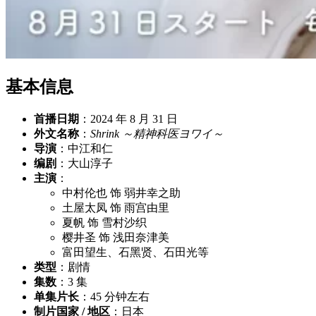
基本信息
首播日期
：2024 年 8 月 31 日
外文名称
：
Shrink ～精神科医ヨワイ～
导演
：中江和仁
编剧
：大山淳子
主演
：
中村伦也 饰 弱井幸之助
土屋太凤 饰 雨宫由里
夏帆 饰 雪村沙织
樱井圣 饰 浅田奈津美
富田望生、石黑贤、石田光等
类型
：剧情
集数
：3 集
单集片长
：45 分钟左右
制片国家 / 地区
：日本