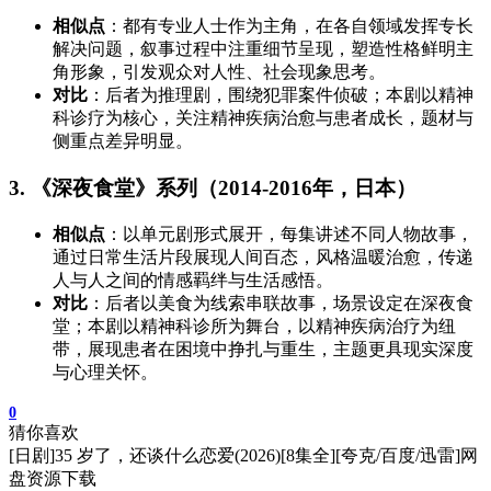
相似点
：都有专业人士作为主角，在各自领域发挥专长
解决问题，叙事过程中注重细节呈现，塑造性格鲜明主
角形象，引发观众对人性、社会现象思考。
对比
：后者为推理剧，围绕犯罪案件侦破；本剧以精神
科诊疗为核心，关注精神疾病治愈与患者成长，题材与
侧重点差异明显。
3. 《深夜食堂》系列（2014-2016年，日本）
相似点
：以单元剧形式展开，每集讲述不同人物故事，
通过日常生活片段展现人间百态，风格温暖治愈，传递
人与人之间的情感羁绊与生活感悟。
对比
：后者以美食为线索串联故事，场景设定在深夜食
堂；本剧以精神科诊所为舞台，以精神疾病治疗为纽
带，展现患者在困境中挣扎与重生，主题更具现实深度
与心理关怀。
0
猜你喜欢
[日剧]35 岁了，还谈什么恋爱(2026)[8集全][夸克/百度/迅雷]网
盘资源下载