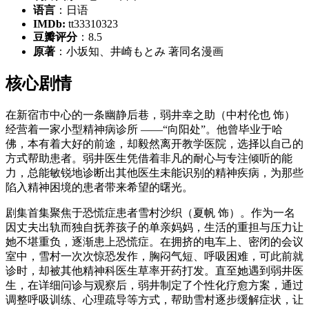
语言
：日语
IMDb:
tt33310323
豆瓣评分
：8.5
原著
：小坂知、井崎もとみ 著同名漫画
核心剧情
在新宿市中心的一条幽静后巷，弱井幸之助（中村伦也 饰）
经营着一家小型精神病诊所 ——“向阳处”。他曾毕业于哈
佛，本有着大好的前途，却毅然离开教学医院，选择以自己的
方式帮助患者。弱井医生凭借着非凡的耐心与专注倾听的能
力，总能敏锐地诊断出其他医生未能识别的精神疾病，为那些
陷入精神困境的患者带来希望的曙光。
剧集首集聚焦于恐慌症患者雪村沙织（夏帆 饰）。作为一名
因丈夫出轨而独自抚养孩子的单亲妈妈，生活的重担与压力让
她不堪重负，逐渐患上恐慌症。在拥挤的电车上、密闭的会议
室中，雪村一次次惊恐发作，胸闷气短、呼吸困难，可此前就
诊时，却被其他精神科医生草率开药打发。直至她遇到弱井医
生，在详细问诊与观察后，弱井制定了个性化疗愈方案，通过
调整呼吸训练、心理疏导等方式，帮助雪村逐步缓解症状，让