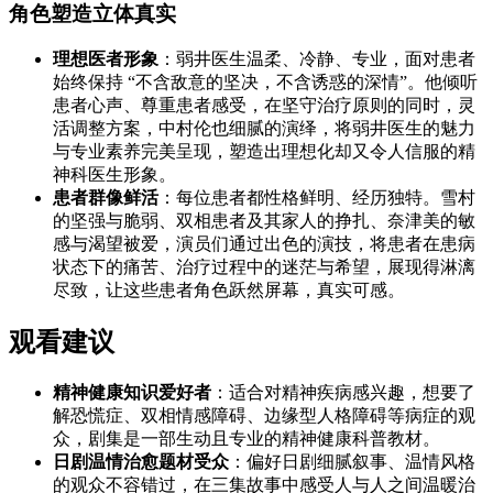
角色塑造立体真实
理想医者形象
：弱井医生温柔、冷静、专业，面对患者
始终保持 “不含敌意的坚决，不含诱惑的深情”。他倾听
患者心声、尊重患者感受，在坚守治疗原则的同时，灵
活调整方案，中村伦也细腻的演绎，将弱井医生的魅力
与专业素养完美呈现，塑造出理想化却又令人信服的精
神科医生形象。
患者群像鲜活
：每位患者都性格鲜明、经历独特。雪村
的坚强与脆弱、双相患者及其家人的挣扎、奈津美的敏
感与渴望被爱，演员们通过出色的演技，将患者在患病
状态下的痛苦、治疗过程中的迷茫与希望，展现得淋漓
尽致，让这些患者角色跃然屏幕，真实可感。
观看建议
精神健康知识爱好者
：适合对精神疾病感兴趣，想要了
解恐慌症、双相情感障碍、边缘型人格障碍等病症的观
众，剧集是一部生动且专业的精神健康科普教材。
日剧温情治愈题材受众
：偏好日剧细腻叙事、温情风格
的观众不容错过，在三集故事中感受人与人之间温暖治