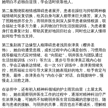
她明白不必独自逞强，学会适时依靠他人。
第二集围绕双相情感障碍患者展开。患者在躁狂与抑郁两种极
端情绪间反复切换，给其自身与家人都带来巨大痛苦。家人为
了照顾他拼尽全力，而弱井医生则深入探寻患者病情根源，联
合福祉士等多方力量，从药物治疗到生活技能训练，为患者量
身打造康复计划，帮助其更好地回归社会，同时也让家人懂得
如何给予恰当支持。
第三集刻画了边缘型人格障碍患者浅田奈津美（樱井圣
饰）。她自幼遭受忽视，成长过程中内心满是创伤，习惯用自
残等极端方式应对情绪。在 “向阳处”，弱井医生与团队通过
生活技能训练（SST）等方法，逐步引导奈津美正视内心创
伤，学会正确表达情绪。在一次 SST 训练中，奈津美情绪失
控，然而福祉士却引导大家关注她表现好的地方，给予肯定与
赞美。最终，奈津美在与 “内在小孩” 对话、自我接纳中，慢
慢走上治愈之路。
在诊所中，还有初入精神科领域的护士雨宫由里（土屋太凤
饰）。她在观察弱井医生工作的过程中，逐渐对精神科治疗产
生浓厚兴趣，可她尚不知晓弱井医生背后隐藏的悲惨过往。随
着与患者的接触、与弱井的共事，雨宫也在不断成长，理解精