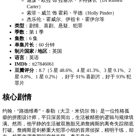
迪泼・欧拉 饰 拉塞尔・卡特探长（DI Russell
Carter）
索菲・威兰 饰 霍莉・平德（Holly Pinder）
杰乐伦・霍威尔、伊祖卡・霍伊尔等
类型
：剧情、喜剧、悬疑、犯罪
季数
：第 1 季
集数
：6 集
单集片长
：60 分钟
制片国家 / 地区
：英国
语言
：英语
IMDb
：tt27846061
豆瓣评分
：8.7（5 星 48.6%、4 星 41.3%、3 星 9.1%、2
星 0.8%、1 星 0.2%），好于 91% 喜剧片，好于 93% 犯
罪片
核心剧情
约翰・“路德维希”・泰勒（大卫・米切尔 饰）是一位性格孤
僻的拼图设计师，平日深居简出，生活被精密的逻辑与规律填
满。然而，他平静的生活被双胞胎兄弟詹姆斯的离奇失踪彻底
打破。詹姆斯是剑桥重大犯罪小组的首席侦探，精明干练，却