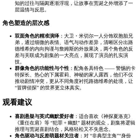
知的过往与隔阂逐渐浮现，让故事在荒诞之外增添了一
层温情与反思。
角色塑造的层次感
双面角色的精准演绎
：大卫・米切尔一人分饰双胞胎兄
弟，通过细微的表情、语气与动作差异，清晰区分出路
德维希的内向拘谨与詹姆斯的外放果决，两个角色的反
差与关联成为剧集的一大亮点，展现了演员的扎实演
技。
群像角色的功能性与个性
：配角各具特色 —— 警惕的卡
特探长、热心的下属霍莉、神秘的家人露西，他们不仅
推动剧情冲突，更从不同角度衬托路德维希的处境，让
“冒牌侦探” 的世界更立体真实。
观看建议
喜剧悬疑与英式幽默爱好者
：适合喜欢《神探夏洛克》
《重任在肩》等 “犯罪 + 幽默” 题材的观众，剧集将逻辑
推理与荒诞喜剧结合，风格轻松又不失悬念。
角色驱动与反差萌题材关注者
：对 “非典型主角”“身份