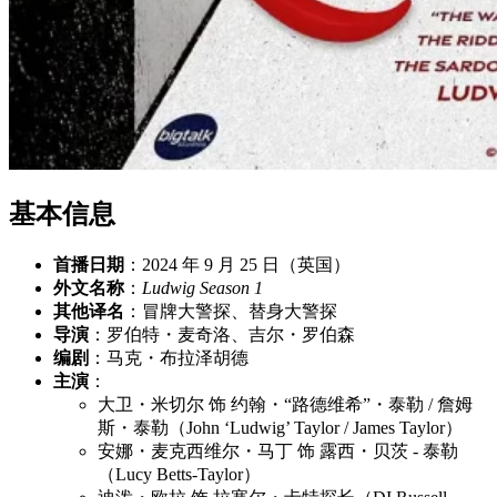
基本信息
首播日期
：2024 年 9 月 25 日（英国）
外文名称
：
Ludwig Season 1
其他译名
：冒牌大警探、替身大警探
导演
：罗伯特・麦奇洛、吉尔・罗伯森
编剧
：马克・布拉泽胡德
主演
：
大卫・米切尔 饰 约翰・“路德维希”・泰勒 / 詹姆
斯・泰勒（John ‘Ludwig’ Taylor / James Taylor）
安娜・麦克西维尔・马丁 饰 露西・贝茨 - 泰勒
（Lucy Betts-Taylor）