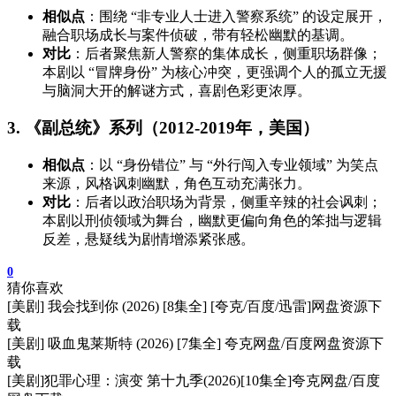
相似点
：围绕 “非专业人士进入警察系统” 的设定展开，
融合职场成长与案件侦破，带有轻松幽默的基调。
对比
：后者聚焦新人警察的集体成长，侧重职场群像；
本剧以 “冒牌身份” 为核心冲突，更强调个人的孤立无援
与脑洞大开的解谜方式，喜剧色彩更浓厚。
3. 《副总统》系列（2012-2019年，美国）
相似点
：以 “身份错位” 与 “外行闯入专业领域” 为笑点
来源，风格讽刺幽默，角色互动充满张力。
对比
：后者以政治职场为背景，侧重辛辣的社会讽刺；
本剧以刑侦领域为舞台，幽默更偏向角色的笨拙与逻辑
反差，悬疑线为剧情增添紧张感。
0
猜你喜欢
[美剧] 我会找到你 (2026) [8集全] [夸克/百度/迅雷]网盘资源下
载
[美剧] 吸血鬼莱斯特 (2026) [7集全] 夸克网盘/百度网盘资源下
载
[美剧]犯罪心理：演变 第十九季(2026)[10集全]夸克网盘/百度