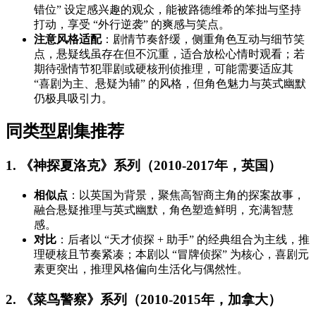
错位” 设定感兴趣的观众，能被路德维希的笨拙与坚持
打动，享受 “外行逆袭” 的爽感与笑点。
注意风格适配
：剧情节奏舒缓，侧重角色互动与细节笑
点，悬疑线虽存在但不沉重，适合放松心情时观看；若
期待强情节犯罪剧或硬核刑侦推理，可能需要适应其
“喜剧为主、悬疑为辅” 的风格，但角色魅力与英式幽默
仍极具吸引力。
同类型剧集推荐
1. 《神探夏洛克》系列（2010-2017年，英国）
相似点
：以英国为背景，聚焦高智商主角的探案故事，
融合悬疑推理与英式幽默，角色塑造鲜明，充满智慧
感。
对比
：后者以 “天才侦探 + 助手” 的经典组合为主线，推
理硬核且节奏紧凑；本剧以 “冒牌侦探” 为核心，喜剧元
素更突出，推理风格偏向生活化与偶然性。
2. 《菜鸟警察》系列（2010-2015年，加拿大）