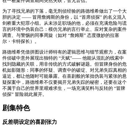
在一桩案件调查期间突然失联，杳无音信。
为了寻找兄弟的下落，毫无刑侦经验的路德维希做出了一个大
胆的决定 —— 冒用詹姆斯的身份，以 “首席侦探” 的名义混入
剑桥重大犯罪小组。从未涉足职场的他，必须在充满危险与谎
言的环境中伪装自己：模仿兄弟的言行举止、应对复杂的案件
调查、与警惕的同事周旋（如对 “詹姆斯” 态度微妙的拉塞
尔・卡特探长）。
路德维希凭借拼图设计师特有的逻辑思维与细节观察力，在案
件侦破中意外展现出独特的 “天赋”—— 他能从混乱的线索中
找到隐藏的关联，用非传统的方式破解谜题。但冒牌身份的危
机如影随形：同事的怀疑、调查中的破绽、对兄弟失踪真相的
逼近，都让他随时可能暴露。在喜剧般的笨拙伪装与紧张的悬
疑探案中，路德维希不仅要揭开兄弟失踪的秘密，还要在这个
不属于自己的世界里艰难求生，一场充满笑料与反转的 “冒牌
侦探” 冒险就此展开。
剧集特色
反差萌设定的喜剧张力