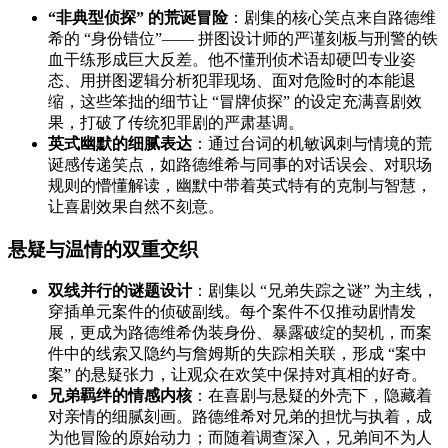
“非典型侦探” 的荒诞冒险
：剧集的核心笑点来自路德维
希的 “身份错位”—— 拼图设计师的严谨刻板与刑警的铁
血干练形成巨大反差。他不懂刑侦术语却硬凹专业姿
态、用拼图逻辑分析犯罪现场、面对危险时的本能退
缩，这些笨拙的细节让 “冒牌侦探” 的设定充满喜剧效
果，打破了传统犯罪剧的严肃基调。
英式幽默的细腻表达
：通过台词的机敏讽刺与情境的荒
诞感传递笑点，如路德维希与同事的对话误会、对职场
规则的懵懂解读，幽默中带着英式特有的克制与智慧，
让喜剧效果自然不刻意。
悬疑与温情的双重交织
双线并行的谜题设计
：剧集以 “兄弟失踪之谜” 为主线，
穿插单元案件的侦破副线。每个案件不仅推动剧情发
展，更成为路德维希伪装身份、暴露破绽的契机，而案
件中的线索又隐约与詹姆斯的失踪相关联，形成 “案中
案” 的悬疑张力，让观众在欢笑中保持对真相的好奇。
兄弟羁绊的情感内核
：在喜剧与悬疑的外壳下，隐藏着
对亲情的细腻刻画。路德维希对兄弟的担忧与执着，成
为他冒险的原始动力；而随着调查深入，兄弟间不为人