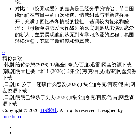
论。
对比
：《换乘恋爱》的嘉宾是已经分手的情侣，节目围
绕他们在节目中的再次相遇、情感纠葛与重新选择展
开，充满了回忆杀和情感的拉扯，基调较为复杂和酸
涩；《母胎单身恋爱大作战》的嘉宾则是从未谈过恋爱
的新人，主要展现他们从无到有学习恋爱的过程，氛围
轻松治愈，充满了新鲜感和纯真感。
0
猜你喜欢
[韩剧]给你梦想(2026)[12集全][夸克/百度/迅雷]网盘资源下载
[韩剧]明天也要上班！(2026)[12集全][夸克/百度/迅雷]网盘资源
下载
[日剧]35 岁了，还谈什么恋爱(2026)[8集全][夸克/百度/迅雷]网
盘资源下载
[日剧]明明已经杀了丈夫(2026)[8集全][夸克/百度/迅雷]网盘资
源下载
Copyright © 2026
319影社
. All rights reserved. Designed by
nicetheme
.