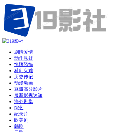
剧情爱情
动作悬疑
惊悚恐怖
科幻灾难
历史传记
动漫动画
豆瓣高分影片
最新影视速递
海外剧集
综艺
纪录片
欧美剧
韩剧