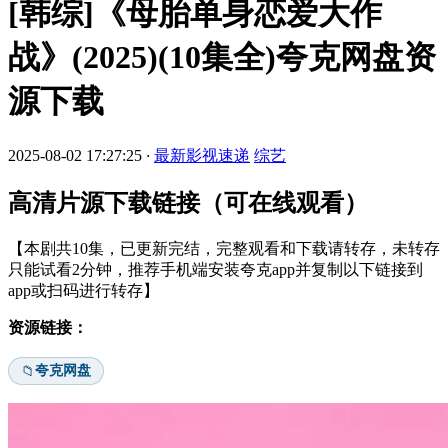
[韩综]《母胎单身恋爱大作
战》(2025)(10集全)夸克网盘资
源下载
2025-08-02 17:27:25
·
最新影视速递
综艺
高清片源下载链接（可在线观看）
【本剧共10集，已更新完结，完整观看和下载请转存，未转存
只能试看2分钟，推荐手机端安装夸克app并复制以下链接到
app或扫码进行转存】
资源链接：
夸克网盘
📁