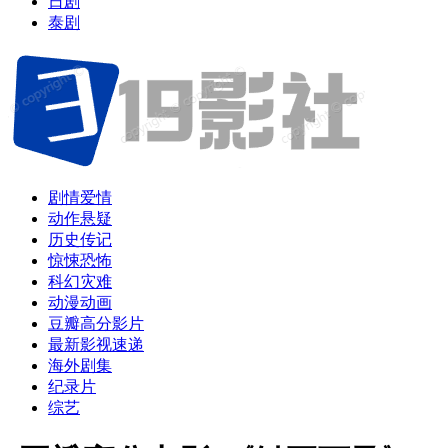
日剧
泰剧
剧情爱情
动作悬疑
历史传记
惊悚恐怖
科幻灾难
动漫动画
豆瓣高分影片
最新影视速递
海外剧集
纪录片
综艺