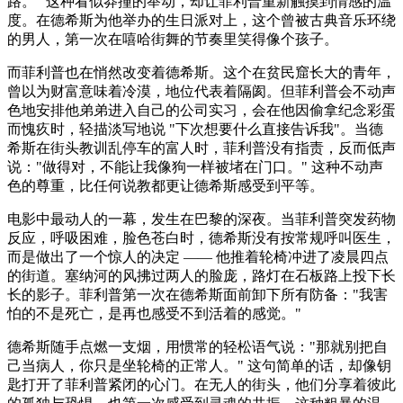
路。" 这种看似莽撞的举动，却让菲利普重新触摸到情感的温
度。在德希斯为他举办的生日派对上，这个曾被古典音乐环绕
的男人，第一次在嘻哈街舞的节奏里笑得像个孩子。
而菲利普也在悄然改变着德希斯。这个在贫民窟长大的青年，
曾以为财富意味着冷漠，地位代表着隔阂。但菲利普会不动声
色地安排他弟弟进入自己的公司实习，会在他因偷拿纪念彩蛋
而愧疚时，轻描淡写地说 "下次想要什么直接告诉我"。当德
希斯在街头教训乱停车的富人时，菲利普没有指责，反而低声
说："做得对，不能让我像狗一样被堵在门口。" 这种不动声
色的尊重，比任何说教都更让德希斯感受到平等。
电影中最动人的一幕，发生在巴黎的深夜。当菲利普突发药物
反应，呼吸困难，脸色苍白时，德希斯没有按常规呼叫医生，
而是做出了一个惊人的决定 —— 他推着轮椅冲进了凌晨四点
的街道。塞纳河的风拂过两人的脸庞，路灯在石板路上投下长
长的影子。菲利普第一次在德希斯面前卸下所有防备："我害
怕的不是死亡，是再也感受不到活着的感觉。"
德希斯随手点燃一支烟，用惯常的轻松语气说："那就别把自
己当病人，你只是坐轮椅的正常人。" 这句简单的话，却像钥
匙打开了菲利普紧闭的心门。在无人的街头，他们分享着彼此