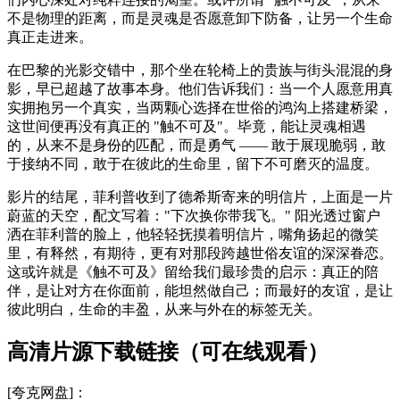
不是物理的距离，而是灵魂是否愿意卸下防备，让另一个生命
真正走进来。
在巴黎的光影交错中，那个坐在轮椅上的贵族与街头混混的身
影，早已超越了故事本身。他们告诉我们：当一个人愿意用真
实拥抱另一个真实，当两颗心选择在世俗的鸿沟上搭建桥梁，
这世间便再没有真正的 "触不可及"。毕竟，能让灵魂相遇
的，从来不是身份的匹配，而是勇气 —— 敢于展现脆弱，敢
于接纳不同，敢于在彼此的生命里，留下不可磨灭的温度。
影片的结尾，菲利普收到了德希斯寄来的明信片，上面是一片
蔚蓝的天空，配文写着："下次换你带我飞。" 阳光透过窗户
洒在菲利普的脸上，他轻轻抚摸着明信片，嘴角扬起的微笑
里，有释然，有期待，更有对那段跨越世俗友谊的深深眷恋。
这或许就是《触不可及》留给我们最珍贵的启示：真正的陪
伴，是让对方在你面前，能坦然做自己；而最好的友谊，是让
彼此明白，生命的丰盈，从来与外在的标签无关。
高清片源下载链接（可在线观看）
[夸克网盘]：