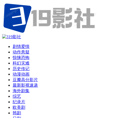
剧情爱情
动作悬疑
惊悚恐怖
科幻灾难
历史传记
动漫动画
豆瓣高分影片
最新影视速递
海外剧集
综艺
纪录片
欧美剧
韩剧