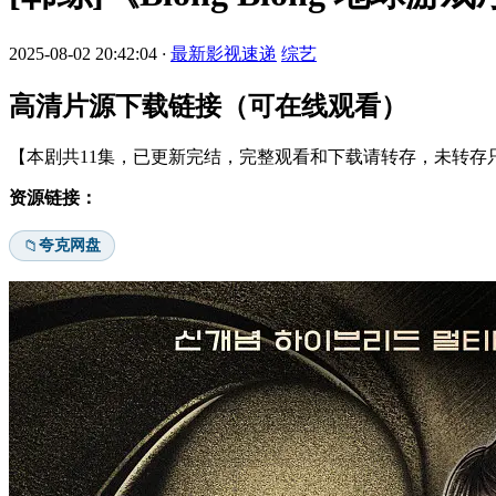
2025-08-02 20:42:04
·
最新影视速递
综艺
高清片源下载链接（可在线观看）
【本剧共11集，已更新完结，完整观看和下载请转存，未转存只
资源链接：
夸克网盘
📁