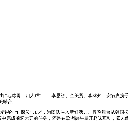
季继续由 “地球勇士四人帮”—— 李恩智、金美贤、李泳知、安宥真
美融合。
锐的 “F 探员” 加盟，为团队注入新鲜活力。冒险舞台从韩国
沙漠中完成脑洞大开的任务，还是在欧洲街头展开趣味互动，四人