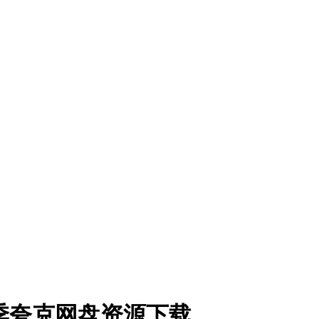
附1-2季夸克网盘资源下载