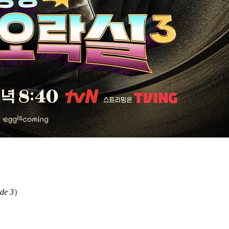
de 3
）