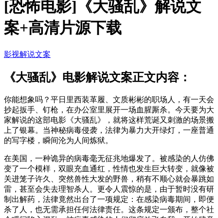
[恐怖电影]《大骚乱》解说文
案+高清片源下载
影视解说文案
《大骚乱》电影解说文案正文内容：
你能想象吗？平日里西装革履、文质彬彬的职场人，有一天会
抄起扳手、钉枪，在办公室里展开一场血腥厮杀。今天要为大
家解说的这部电影《大骚乱》，就将这样荒诞又刺激的场景搬
上了银幕。当神秘病毒侵袭，法律为暴力大开绿灯，一座普通
的写字楼，瞬间沦为人间炼狱。
在美国，一种诡异的病毒毫无征兆地爆发了。被感染的人仿佛
变了一个模样，双眼充血通红，性情也发生巨大转变，就像被
关进笼子许久、突然兽性大发的野兽，稍有不顺心就会暴跳如
雷，甚至会失去理智杀人。更令人震惊的是，由于暂时没有研
制出解药，法律竟然出台了一项规定：在感染病毒期间，即便
杀了人，也无需承担任何法律责任。这条规定一颁布，整个社