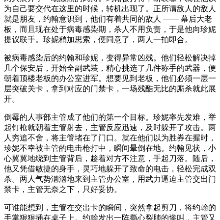
为自己要交代在这里的时候，转机出现了。正所谓敌人的敌人
就是朋友，约翰意识到，他们有着共同的敌人 —— 幕后大老
板，而且现在处于病毒感染期，杀人不用负责，于是他向珍妮
提议联手。珍妮稍加思索，便同意了，两人一拍即合。
被病毒感染后的约翰和珍妮，变得异常凶残。他们轻松解决掉
几个保安后，开始全副武装，精心挑选了几件称手的武器，便
朝着顶楼老板的办公室进军。想要见到老板，他们必须一层一
层突破关卡，拿到对应的门禁卡，一场残酷无比的厮杀就此展
开。
倒霉的人事部主管成了他们的第一个目标。珍妮率先发难，举
起钉枪就朝着主管射去，主管反应迅速，及时躲开了攻击。两
人穷追不舍，将主管堵在了门口。就在他们以为胜券在握时，
珍妮不幸被主管的电击枪打中，瞬间晕倒在地。约翰见状，小
心翼翼地绕到主管背后，趁着对方不注意，手起刀落。随后，
他又凭借敏捷的身手，灵巧地躲开了致命的电击，轻松完成双
杀。两人气势汹汹地来到主管办公室，用武力逼迫主管交出门
禁卡，主管无奈之下，只好妥协。
可谁能想到，主管在交出卡的瞬间，突然拿起剪刀，将约翰的
手掌狠狠插在桌子上。约翰发出一阵撕心裂肺的惨叫，主管又