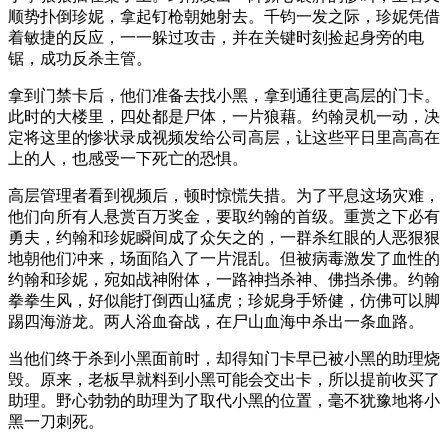
顺势扑倒珍妮，拿起钉枪朝她射去。千钧一发之际，珍妮凭借
着敏捷的反应，一一躲过攻击，并在关键时刻捡起身旁的电
锯，成功反杀主管。
拿到门禁卡后，他们准备去找小黑，拿到通往更高层的门卡。
此时的大楼里，四处都是尸体，一片狼藉。约翰灵机一动，决
定将这里的惨状录成视频发给公司高层，让这些平日里高高在
上的人，也感受一下死亡的恐惧。
高层管理者看到视频后，顿时惊慌失措。为了平息这场灾难，
他们向所有人悬赏百万奖金，要取约翰的首级。重赏之下必有
勇夫，约翰和珍妮瞬间成了众矢之的，一群杀红眼的人恶狠狠
地朝他们冲来，场面陷入了一片混乱。但被病毒激发了血性的
约翰和珍妮，宛如战神附体，一路神挡杀神、佛挡杀佛。约翰
拳拳生风，好似能打倒西山猛虎；珍妮身手矫健，仿佛可以脚
踢四海游龙。两人浴血奋战，在尸山血海中杀出一条血路。
当他们终于杀到小黑面前时，却得知门卡早已被小黑的助理烧
毁。原来，老板早就料到小黑可能会交出卡，所以提前收买了
助理。野心勃勃的助理为了取代小黑的位置，毫不犹豫地将小
黑一刀刺死。