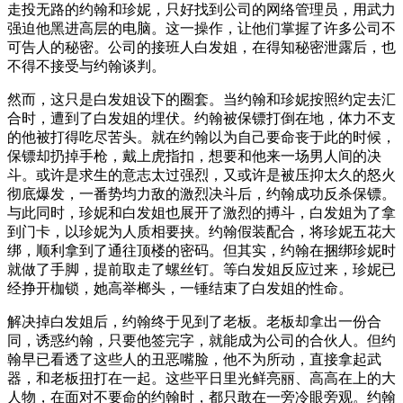
走投无路的约翰和珍妮，只好找到公司的网络管理员，用武力
强迫他黑进高层的电脑。这一操作，让他们掌握了许多公司不
可告人的秘密。公司的接班人白发姐，在得知秘密泄露后，也
不得不接受与约翰谈判。
然而，这只是白发姐设下的圈套。当约翰和珍妮按照约定去汇
合时，遭到了白发姐的埋伏。约翰被保镖打倒在地，体力不支
的他被打得吃尽苦头。就在约翰以为自己要命丧于此的时候，
保镖却扔掉手枪，戴上虎指扣，想要和他来一场男人间的决
斗。或许是求生的意志太过强烈，又或许是被压抑太久的怒火
彻底爆发，一番势均力敌的激烈决斗后，约翰成功反杀保镖。
与此同时，珍妮和白发姐也展开了激烈的搏斗，白发姐为了拿
到门卡，以珍妮为人质相要挟。约翰假装配合，将珍妮五花大
绑，顺利拿到了通往顶楼的密码。但其实，约翰在捆绑珍妮时
就做了手脚，提前取走了螺丝钉。等白发姐反应过来，珍妮已
经挣开枷锁，她高举榔头，一锤结束了白发姐的性命。
解决掉白发姐后，约翰终于见到了老板。老板却拿出一份合
同，诱惑约翰，只要他签完字，就能成为公司的合伙人。但约
翰早已看透了这些人的丑恶嘴脸，他不为所动，直接拿起武
器，和老板扭打在一起。这些平日里光鲜亮丽、高高在上的大
人物，在面对不要命的约翰时，都只敢在一旁冷眼旁观。约翰