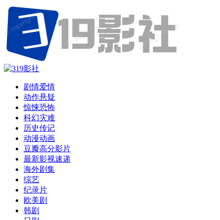
剧情爱情
动作悬疑
惊悚恐怖
科幻灾难
历史传记
动漫动画
豆瓣高分影片
最新影视速递
海外剧集
综艺
纪录片
欧美剧
韩剧