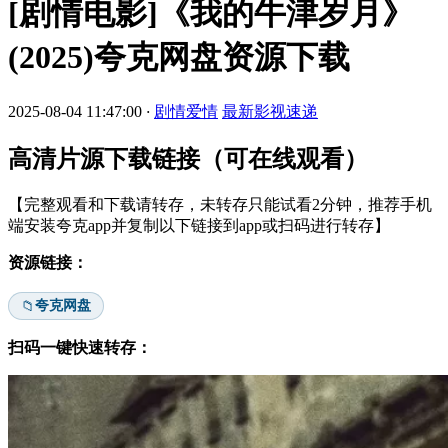
[剧情电影]《我的牛津岁月》
(2025)夸克网盘资源下载
2025-08-04 11:47:00
·
剧情爱情
最新影视速递
高清片源下载链接（可在线观看）
【完整观看和下载请转存，未转存只能试看2分钟，推荐手机
端安装夸克app并复制以下链接到app或扫码进行转存】
资源链接：
夸克网盘
📁
扫码一键快速转存：