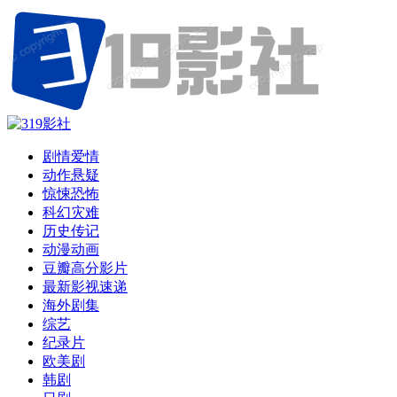
剧情爱情
动作悬疑
惊悚恐怖
科幻灾难
历史传记
动漫动画
豆瓣高分影片
最新影视速递
海外剧集
综艺
纪录片
欧美剧
韩剧