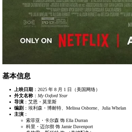
基本信息
上映日期
：2025 年 8 月 1 日（美国网络）
外文名称
：
My Oxford Year
导演
：艾恩・莫里斯
编剧
：埃利森・博耐特、Melissa Osborne、Julia Whelan
主演
：
索菲亚・卡尔森 饰 Ella Durran
科里・迈尔彻 饰 Jamie Davenport