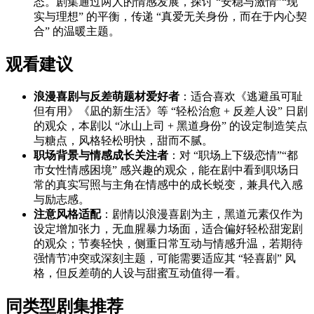
态。剧集通过两人的情感发展，探讨 “安稳与激情”“现
实与理想” 的平衡，传递 “真爱无关身份，而在于内心契
合” 的温暖主题。
观看建议
浪漫喜剧与反差萌题材爱好者
：适合喜欢《逃避虽可耻
但有用》《凪的新生活》等 “轻松治愈 + 反差人设” 日剧
的观众，本剧以 “冰山上司 + 黑道身份” 的设定制造笑点
与糖点，风格轻松明快，甜而不腻。
职场背景与情感成长关注者
：对 “职场上下级恋情”“都
市女性情感困境” 感兴趣的观众，能在剧中看到职场日
常的真实写照与主角在情感中的成长蜕变，兼具代入感
与励志感。
注意风格适配
：剧情以浪漫喜剧为主，黑道元素仅作为
设定增加张力，无血腥暴力场面，适合偏好轻松甜宠剧
的观众；节奏轻快，侧重日常互动与情感升温，若期待
强情节冲突或深刻主题，可能需要适应其 “轻喜剧” 风
格，但反差萌的人设与甜蜜互动值得一看。
同类型剧集推荐