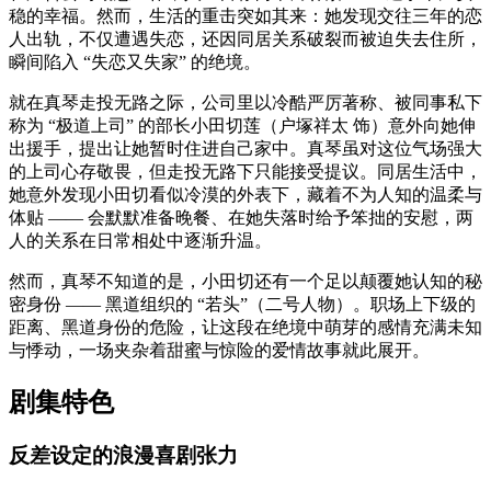
稳的幸福。然而，生活的重击突如其来：她发现交往三年的恋
人出轨，不仅遭遇失恋，还因同居关系破裂而被迫失去住所，
瞬间陷入 “失恋又失家” 的绝境。
就在真琴走投无路之际，公司里以冷酷严厉著称、被同事私下
称为 “极道上司” 的部长小田切莲（户塚祥太 饰）意外向她伸
出援手，提出让她暂时住进自己家中。真琴虽对这位气场强大
的上司心存敬畏，但走投无路下只能接受提议。同居生活中，
她意外发现小田切看似冷漠的外表下，藏着不为人知的温柔与
体贴 —— 会默默准备晚餐、在她失落时给予笨拙的安慰，两
人的关系在日常相处中逐渐升温。
然而，真琴不知道的是，小田切还有一个足以颠覆她认知的秘
密身份 —— 黑道组织的 “若头”（二号人物）。职场上下级的
距离、黑道身份的危险，让这段在绝境中萌芽的感情充满未知
与悸动，一场夹杂着甜蜜与惊险的爱情故事就此展开。
剧集特色
反差设定的浪漫喜剧张力