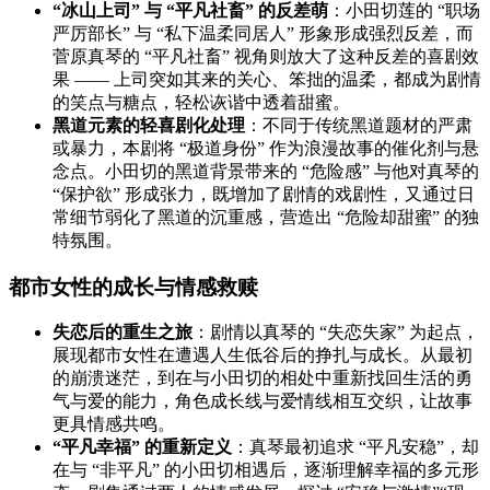
“冰山上司” 与 “平凡社畜” 的反差萌
：小田切莲的 “职场
严厉部长” 与 “私下温柔同居人” 形象形成强烈反差，而
菅原真琴的 “平凡社畜” 视角则放大了这种反差的喜剧效
果 —— 上司突如其来的关心、笨拙的温柔，都成为剧情
的笑点与糖点，轻松诙谐中透着甜蜜。
黑道元素的轻喜剧化处理
：不同于传统黑道题材的严肃
或暴力，本剧将 “极道身份” 作为浪漫故事的催化剂与悬
念点。小田切的黑道背景带来的 “危险感” 与他对真琴的
“保护欲” 形成张力，既增加了剧情的戏剧性，又通过日
常细节弱化了黑道的沉重感，营造出 “危险却甜蜜” 的独
特氛围。
都市女性的成长与情感救赎
失恋后的重生之旅
：剧情以真琴的 “失恋失家” 为起点，
展现都市女性在遭遇人生低谷后的挣扎与成长。从最初
的崩溃迷茫，到在与小田切的相处中重新找回生活的勇
气与爱的能力，角色成长线与爱情线相互交织，让故事
更具情感共鸣。
“平凡幸福” 的重新定义
：真琴最初追求 “平凡安稳”，却
在与 “非平凡” 的小田切相遇后，逐渐理解幸福的多元形