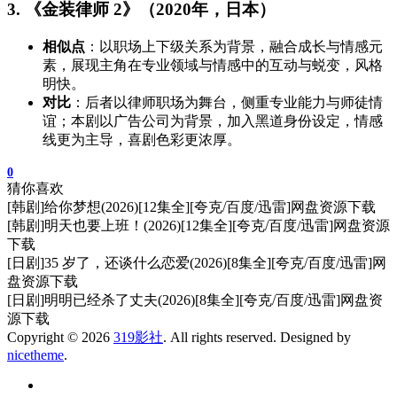
3. 《金装律师 2》（2020年，日本）
相似点
：以职场上下级关系为背景，融合成长与情感元
素，展现主角在专业领域与情感中的互动与蜕变，风格
明快。
对比
：后者以律师职场为舞台，侧重专业能力与师徒情
谊；本剧以广告公司为背景，加入黑道身份设定，情感
线更为主导，喜剧色彩更浓厚。
0
猜你喜欢
[韩剧]给你梦想(2026)[12集全][夸克/百度/迅雷]网盘资源下载
[韩剧]明天也要上班！(2026)[12集全][夸克/百度/迅雷]网盘资源
下载
[日剧]35 岁了，还谈什么恋爱(2026)[8集全][夸克/百度/迅雷]网
盘资源下载
[日剧]明明已经杀了丈夫(2026)[8集全][夸克/百度/迅雷]网盘资
源下载
Copyright © 2026
319影社
. All rights reserved. Designed by
nicetheme
.