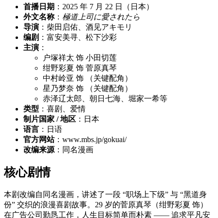
首播日期
：2025 年 7 月 22 日（日本）
外文名称
：
極道上司に愛されたら
导演
：柴田启佑、酒见アキモリ
编剧
：富安美寻、松下沙彩
主演
：
户塚祥太 饰 小田切莲
绀野彩夏 饰 菅原真琴
中村岭亚 饰 （关键配角）
星乃梦奈 饰 （关键配角）
赤泽辽太郎、朝日七海、堀家一希等
类型
：喜剧、爱情
制片国家 / 地区
：日本
语言
：日语
官方网站
：www.mbs.jp/gokuai/
改编来源
：同名漫画
核心剧情
本剧改编自同名漫画，讲述了一段 “职场上下级” 与 “黑道身
份” 交织的浪漫喜剧故事。29 岁的菅原真琴（绀野彩夏 饰）
在广告公司勤恳工作，人生目标简单而朴素 —— 追求平凡安