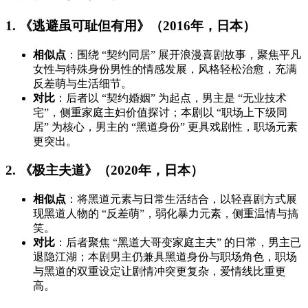
1. 《逃避虽可耻但有用》（2016年，日本）
相似点
：围绕 “契约同居” 展开浪漫喜剧故事，聚焦平凡
女性与特殊身份男性的情感发展，风格轻松治愈，充满
反差萌与生活细节。
对比
：后者以 “契约婚姻” 为起点，男主是 “无业技术
宅”，侧重家庭主妇价值探讨；本剧以 “职场上下级同
居” 为核心，男主的 “黑道身份” 更具戏剧性，职场元素
更突出。
2. 《极主夫道》（2020年，日本）
相似点
：将黑道元素与日常生活结合，以轻喜剧方式展
现黑道人物的 “反差萌”，弱化暴力元素，侧重温情与搞
笑。
对比
：后者聚焦 “黑道大哥变家庭主夫” 的日常，男主已
退隐江湖；本剧男主仍兼具黑道身份与职场角色，职场
与黑道的双重设定让剧情冲突更复杂，爱情线比重更
高。