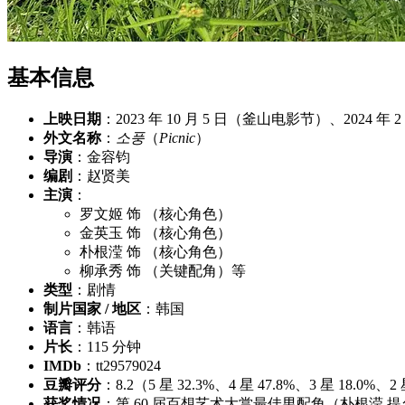
基本信息
上映日期
：2023 年 10 月 5 日（釜山电影节）、2024 年 
外文名称
：
소풍
（
Picnic
）
导演
：金容钧
编剧
：赵贤美
主演
：
罗文姬 饰 （核心角色）
金英玉 饰 （核心角色）
朴根滢 饰 （核心角色）
柳承秀 饰 （关键配角）等
类型
：剧情
制片国家 / 地区
：韩国
语言
：韩语
片长
：115 分钟
IMDb
：tt29579024
豆瓣评分
：8.2（5 星 32.3%、4 星 47.8%、3 星 18.0%、
获奖情况
：第 60 届百想艺术大赏最佳男配角（朴根滢 提