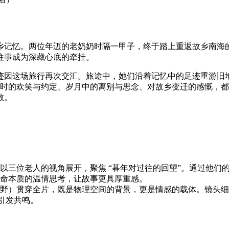
记忆。两位年迈的老奶奶时隔一甲子，终于踏上重返故乡南海的
往事成为深藏心底的牵挂。
迹因这场旅行再次交汇。旅途中，她们沿着记忆中的足迹重游旧
少时的欢笑与约定、岁月中的离别与思念、对故乡变迁的感慨，
敬。
以三位老人的视角展开，聚焦 “暮年对过往的回望”。通过他们的
命本质的温情思考，让故事更具厚重感。
）贯穿全片，既是物理空间的背景，更是情感的载体。镜头细腻捕捉
引发共鸣。