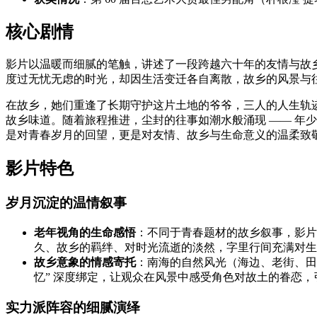
核心剧情
影片以温暖而细腻的笔触，讲述了一段跨越六十年的友情与故乡
度过无忧无虑的时光，却因生活变迁各自离散，故乡的风景与
在故乡，她们重逢了长期守护这片土地的爷爷，三人的人生轨
故乡味道。随着旅程推进，尘封的往事如潮水般涌现 —— 年
是对青春岁月的回望，更是对友情、故乡与生命意义的温柔致
影片特色
岁月沉淀的温情叙事
老年视角的生命感悟
：不同于青春题材的故乡叙事，影片
久、故乡的羁绊、对时光流逝的淡然，字里行间充满对生
故乡意象的情感寄托
：南海的自然风光（海边、老街、田野
忆” 深度绑定，让观众在风景中感受角色对故土的眷恋，
实力派阵容的细腻演绎