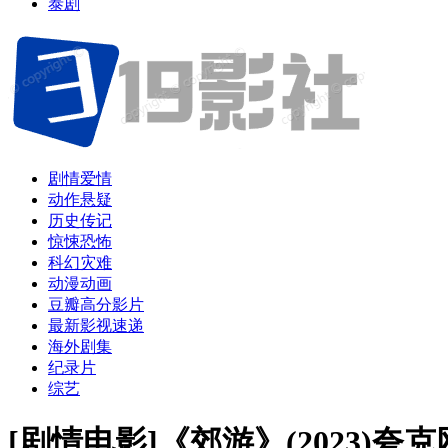
泰剧
剧情爱情
动作悬疑
历史传记
惊悚恐怖
科幻灾难
动漫动画
豆瓣高分影片
最新影视速递
海外剧集
纪录片
综艺
[剧情电影]《郊游》(2023)夸