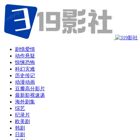
剧情爱情
动作悬疑
惊悚恐怖
科幻灾难
历史传记
动漫动画
豆瓣高分影片
最新影视速递
海外剧集
综艺
纪录片
欧美剧
韩剧
日剧