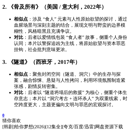
2. 《骨及所有》（美国 / 意大利，2022年）
相似点
：涉及 “食人” 元素与人性原始欲望的探讨，通过
血腥场景与深刻主题的结合，展现文明与野蛮的边界模
糊性，风格暗黑且充满争议。
对比
：后者以爱情线包装 “食人者” 故事，侧重个人身份
认同；本片以警探追凶为主线，将原始欲望与资本罪恶
挂钩，社会批判意味更浓。
3. 《隧道》（西班牙，2017年）
相似点
：聚焦封闭空间（隧道、洞穴）中的生存与探
案，融合惊悚、悬疑与人性拷问，利用环境氛围制造紧
张感，剧情反转密集。
对比
：后者以 “隧道坍塌后的救援” 为核心，侧重个体生
存意志；本片以 “洞穴考古 + 连环杀人” 为双重线索，时
空跨度更大，主题更偏向文明与罪恶的宏观探讨。
0
猜你喜欢
[韩剧]给你梦想(2026)[12集全][夸克/百度/迅雷]网盘资源下载