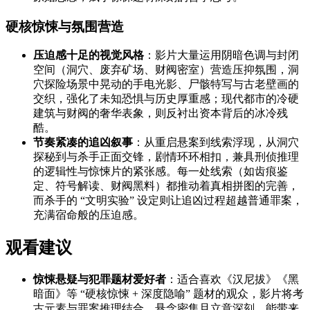
硬核惊悚与氛围营造
压迫感十足的视觉风格
：影片大量运用阴暗色调与封闭
空间（洞穴、废弃矿场、财阀密室）营造压抑氛围，洞
穴探险场景中晃动的手电光影、尸骸特写与古老壁画的
交织，强化了未知恐惧与历史厚重感；现代都市的冷硬
建筑与财阀的奢华表象，则反衬出资本背后的冰冷残
酷。
节奏紧凑的追凶叙事
：从重启悬案到线索浮现，从洞穴
探秘到与杀手正面交锋，剧情环环相扣，兼具刑侦推理
的逻辑性与惊悚片的紧张感。每一处线索（如齿痕鉴
定、符号解读、财阀黑料）都推动着真相拼图的完善，
而杀手的 “文明实验” 设定则让追凶过程超越普通罪案，
充满宿命般的压迫感。
观看建议
惊悚悬疑与犯罪题材爱好者
：适合喜欢《汉尼拔》《黑
暗面》等 “硬核惊悚 + 深度隐喻” 题材的观众，影片将考
古元素与罪案推理结合，悬念密集且立意深刻，能带来