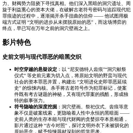
力、财阀势力阻挠下寻找真相。他们深入黑暗的洞穴遗址、周
旋于利益熏心的资本大佬，在破解古老符号密码与追踪现代犯
罪痕迹的过程中，逐渐揭开杀手扭曲的信仰 —— 他试图用极
端方式证明 “文明的进步从未摆脱原始的恶”，而这场博弈的
终点，早已写在万年之前的洞穴壁画之上。
影片特色
史前文明与现代罪恶的暗黑交织
时空穿越的悬疑设定
：以 “尼安德特人齿痕”“洞穴献祭
仪式” 等史前元素为切入点，将原始文明的野蛮与现代
社会的资本罪恶并置，构建出 “文明进化史即罪恶延续
史” 的惊悚内核。杀手将古老符号作为犯罪标记，使案
件既有考古谜题的神秘，又有现代罪案的残酷，形成独
特的叙事张力。
符号隐喻的深度挖掘
：洞穴壁画、祭祀仪式、齿痕等意
象不仅是破案线索，更隐喻着人性中永恒的黑暗面 ——
史前人类的生存本能与现代财阀的贪婪掠夺本质相通，
影片通过这种 “古今对照”，探讨文明外衣下未被驯化的
原始恶念，赋予惊悚题材深刻的哲学思考。