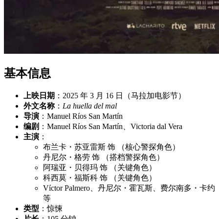
基本信息
上映日期
：2025 年 3 月 16 日（马拉加电影节）
外文名称
：
La huella del mal
导演
：Manuel Ríos San Martín
编剧
：Manuel Ríos San Martín、Victoria dal Vera
主演
：
布兰卡・苏亚雷斯 饰 （核心警探角色）
丹尼尔・格劳 饰 （搭档警探角色）
阿瑞亚・贝得玛 饰 （关键角色）
科西莫・福斯科 饰 （关键角色）
Víctor Palmero、丹尼尔・霍瓦斯、费尔南多・卡约
等
类型
：惊悚
片长
：105 分钟