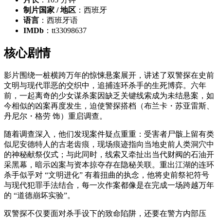
制片国家 / 地区
：西班牙
语言
：西班牙语
IMDb
：tt33098637
核心剧情
影片围绕一桩横跨万年的惊悚悬案展开，讲述了双警探在史前
文明与现代罪恶的交织中，追捕连环杀手的生死博弈。六年
前，一起离奇的少女谋杀案因缺乏关键线索成为未结悬案，如
今相似的凶案再度发生，迫使警探搭档（布兰卡・苏亚雷斯、
丹尼尔・格劳 饰）重启调查。
随着调查深入，他们发现案件疑点重重：受害者尸骸上留有类
似尼安德特人的古老齿痕，现场痕迹指向当地史前人类洞穴中
的神秘献祭仪式；与此同时，线索又牵扯出当代财阀的石油开
采黑幕，暗示凶案与资本掠夺存在隐秘关联。重出江湖的连环
杀手似乎对 “文明进化” 有着扭曲的执念，他将史前祭祀符号
与现代犯罪手法结合，每一次作案都像是在完成一场跨越万年
的 “道德崩坏实验”。
双警探不仅要面对杀手设下的致命陷阱，还要在警方内部压