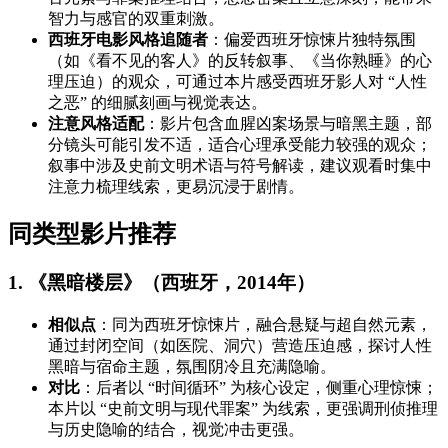
智力与感官的双重刺激。
西班牙电影风格追随者
：偏爱西班牙惊悚片独特氛围
（如《看不见的客人》的反转叙事、《当你熟睡》的心
理压迫）的观众，可通过本片感受西班牙影人对 “人性
之恶” 的细腻刻画与视觉表达。
注意风格适配
：影片包含血腥凶案场景与暗黑主题，部
分镜头可能引发不适，适合心理承受能力较强的观众；
叙事中涉及史前文明术语与符号解读，建议观看时集中
注意力梳理线索，更易沉浸于剧情。
同类型影片推荐
1. 《黑暗楼层》（西班牙，2014年）
相似点
：同为西班牙惊悚片，融合悬疑与超自然元素，
通过封闭空间（如医院、洞穴）营造压迫感，探讨人性
黑暗与宿命主题，氛围阴冷且充满隐喻。
对比
：后者以 “时间循环” 为核心设定，侧重心理惊悚；
本片以 “史前文明与现代罪案” 为线索，更强调刑侦推理
与历史隐喻的结合，视觉冲击更强。