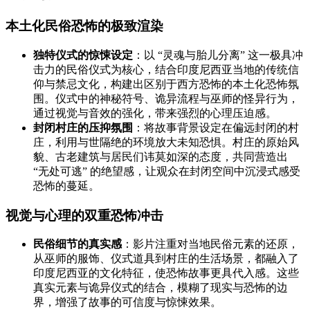
本土化民俗恐怖的极致渲染
独特仪式的惊悚设定
：以 “灵魂与胎儿分离” 这一极具冲
击力的民俗仪式为核心，结合印度尼西亚当地的传统信
仰与禁忌文化，构建出区别于西方恐怖的本土化恐怖氛
围。仪式中的神秘符号、诡异流程与巫师的怪异行为，
通过视觉与音效的强化，带来强烈的心理压迫感。
封闭村庄的压抑氛围
：将故事背景设定在偏远封闭的村
庄，利用与世隔绝的环境放大未知恐惧。村庄的原始风
貌、古老建筑与居民们讳莫如深的态度，共同营造出
“无处可逃” 的绝望感，让观众在封闭空间中沉浸式感受
恐怖的蔓延。
视觉与心理的双重恐怖冲击
民俗细节的真实感
：影片注重对当地民俗元素的还原，
从巫师的服饰、仪式道具到村庄的生活场景，都融入了
印度尼西亚的文化特征，使恐怖故事更具代入感。这些
真实元素与诡异仪式的结合，模糊了现实与恐怖的边
界，增强了故事的可信度与惊悚效果。