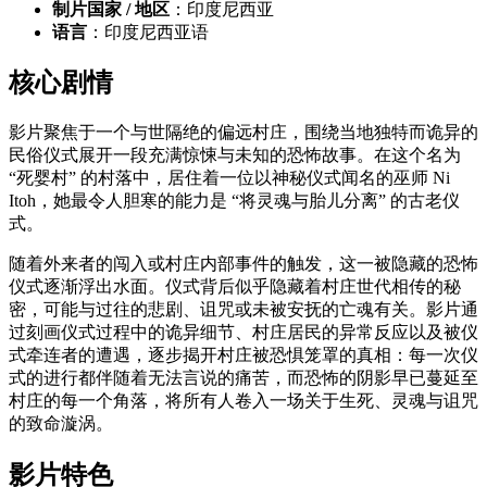
制片国家 / 地区
：印度尼西亚
语言
：印度尼西亚语
核心剧情
影片聚焦于一个与世隔绝的偏远村庄，围绕当地独特而诡异的
民俗仪式展开一段充满惊悚与未知的恐怖故事。在这个名为
“死婴村” 的村落中，居住着一位以神秘仪式闻名的巫师 Ni
Itoh，她最令人胆寒的能力是 “将灵魂与胎儿分离” 的古老仪
式。
随着外来者的闯入或村庄内部事件的触发，这一被隐藏的恐怖
仪式逐渐浮出水面。仪式背后似乎隐藏着村庄世代相传的秘
密，可能与过往的悲剧、诅咒或未被安抚的亡魂有关。影片通
过刻画仪式过程中的诡异细节、村庄居民的异常反应以及被仪
式牵连者的遭遇，逐步揭开村庄被恐惧笼罩的真相：每一次仪
式的进行都伴随着无法言说的痛苦，而恐怖的阴影早已蔓延至
村庄的每一个角落，将所有人卷入一场关于生死、灵魂与诅咒
的致命漩涡。
影片特色