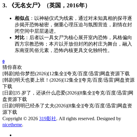
3. 《无名女尸》（英国，2016年）
相似点
：以神秘仪式为线索，通过对未知真相的探寻逐
步揭开恐怖秘密，侧重心理压迫与氛围营造，剧情在封
闭空间中层层递进。
对比
：后者以一具女尸为核心展开室内恐怖，风格偏向
西方宗教恐怖；本片以开放但封闭的村庄为舞台，融入
东南亚民俗元素，恐怖内核更具文化独特性。
0
猜你喜欢
[韩剧]给你梦想(2026)[12集全][夸克/百度/迅雷]网盘资源下载
[韩剧]明天也要上班！(2026)[12集全][夸克/百度/迅雷]网盘资源
下载
[日剧]35 岁了，还谈什么恋爱(2026)[8集全][夸克/百度/迅雷]网
盘资源下载
[日剧]明明已经杀了丈夫(2026)[8集全][夸克/百度/迅雷]网盘资
源下载
Copyright © 2026
319影社
. All rights reserved. Designed by
nicetheme
.