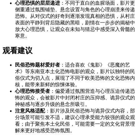
心理恐惧的层层递进
：不同于直白的血腥场面，影片更
侧重通过氛围铺垫、悬念设置与角色的心理崩溃来传递
恐怖。从对仪式的好奇到逐渐发现真相的恐惧，从村庄
表面的平静到背后隐藏的黑暗，剧情在一步步的揭秘中
放大心理恐惧，让观众在未知与猜忌中感受深入骨髓的
寒意。
观看建议
民俗恐怖题材爱好者
：适合喜欢《鬼影》《恶魔的艺
术》等东南亚本土化恐怖电影的观众，影片以独特的民
俗仪式为切入点，展现了不同于欧美恐怖的文化恐怖内
核，能带来新鲜的惊悚体验。
心理恐怖接受者
：偏爱通过氛围营造与心理压迫传递恐
怖的观众，会被影片中封闭村庄的压抑感、诡异仪式的
神秘感与逐步升级的悬念所吸引。
注意风格适配
：影片涉及民俗恐怖与诡异仪式内容，部
分场景可能引发不适，建议心理承受能力较强的观众观
看；由于聚焦本土化民俗，可能需要一定的文化背景理
解来更好地感受恐怖氛围。