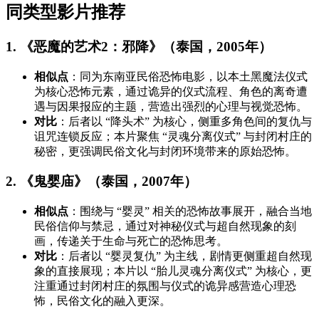
同类型影片推荐
1. 《恶魔的艺术2：邪降》（泰国，2005年）
相似点
：同为东南亚民俗恐怖电影，以本土黑魔法仪式
为核心恐怖元素，通过诡异的仪式流程、角色的离奇遭
遇与因果报应的主题，营造出强烈的心理与视觉恐怖。
对比
：后者以 “降头术” 为核心，侧重多角色间的复仇与
诅咒连锁反应；本片聚焦 “灵魂分离仪式” 与封闭村庄的
秘密，更强调民俗文化与封闭环境带来的原始恐怖。
2. 《鬼婴庙》（泰国，2007年）
相似点
：围绕与 “婴灵” 相关的恐怖故事展开，融合当地
民俗信仰与禁忌，通过对神秘仪式与超自然现象的刻
画，传递关于生命与死亡的恐怖思考。
对比
：后者以 “婴灵复仇” 为主线，剧情更侧重超自然现
象的直接展现；本片以 “胎儿灵魂分离仪式” 为核心，更
注重通过封闭村庄的氛围与仪式的诡异感营造心理恐
怖，民俗文化的融入更深。