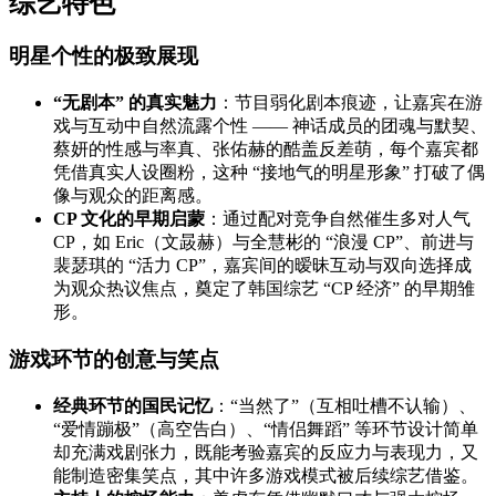
综艺特色
明星个性的极致展现
“无剧本” 的真实魅力
：节目弱化剧本痕迹，让嘉宾在游
戏与互动中自然流露个性 —— 神话成员的团魂与默契、
蔡妍的性感与率真、张佑赫的酷盖反差萌，每个嘉宾都
凭借真实人设圈粉，这种 “接地气的明星形象” 打破了偶
像与观众的距离感。
CP 文化的早期启蒙
：通过配对竞争自然催生多对人气
CP，如 Eric（文晸赫）与全慧彬的 “浪漫 CP”、前进与
裴瑟琪的 “活力 CP”，嘉宾间的暧昧互动与双向选择成
为观众热议焦点，奠定了韩国综艺 “CP 经济” 的早期雏
形。
游戏环节的创意与笑点
经典环节的国民记忆
：“当然了”（互相吐槽不认输）、
“爱情蹦极”（高空告白）、“情侣舞蹈” 等环节设计简单
却充满戏剧张力，既能考验嘉宾的反应力与表现力，又
能制造密集笑点，其中许多游戏模式被后续综艺借鉴。