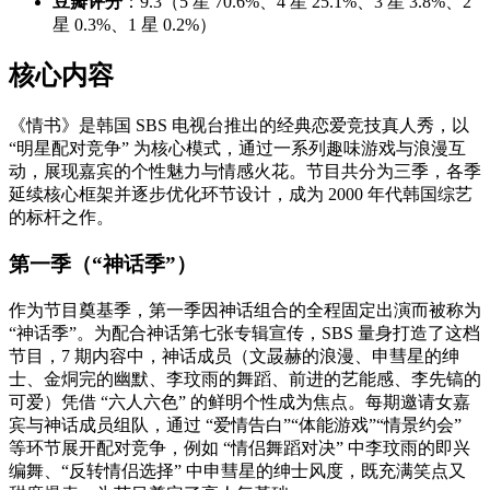
豆瓣评分
：9.3（5 星 70.6%、4 星 25.1%、3 星 3.8%、2
星 0.3%、1 星 0.2%）
核心内容
《情书》是韩国 SBS 电视台推出的经典恋爱竞技真人秀，以
“明星配对竞争” 为核心模式，通过一系列趣味游戏与浪漫互
动，展现嘉宾的个性魅力与情感火花。节目共分为三季，各季
延续核心框架并逐步优化环节设计，成为 2000 年代韩国综艺
的标杆之作。
第一季（“神话季”）
作为节目奠基季，第一季因神话组合的全程固定出演而被称为
“神话季”。为配合神话第七张专辑宣传，SBS 量身打造了这档
节目，7 期内容中，神话成员（文晸赫的浪漫、申彗星的绅
士、金烔完的幽默、李玟雨的舞蹈、前进的艺能感、李先镐的
可爱）凭借 “六人六色” 的鲜明个性成为焦点。每期邀请女嘉
宾与神话成员组队，通过 “爱情告白”“体能游戏”“情景约会”
等环节展开配对竞争，例如 “情侣舞蹈对决” 中李玟雨的即兴
编舞、“反转情侣选择” 中申彗星的绅士风度，既充满笑点又