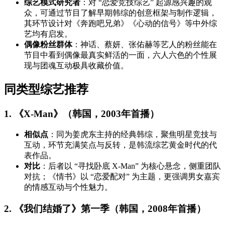
综艺模式研究者
：对 “恋爱竞技综艺” 起源感兴趣的观
众，可通过节目了解早期韩综的创意框架与制作逻辑，
其环节设计对《奔跑吧兄弟》《心动的信号》等中外综
艺均有启发。
偶像粉丝群体
：神话、蔡妍、张佑赫等艺人的粉丝能在
节目中看到偶像最真实鲜活的一面，六人六色的个性展
现与团魂互动极具收藏价值。
同类型综艺推荐
1. 《X-Man》（韩国，2003年首播）
相似点
：同为姜虎东主持的经典韩综，聚焦明星竞技与
互动，环节充满笑点与反转，是韩流综艺黄金时代的代
表作品。
对比
：后者以 “寻找卧底 X-Man” 为核心悬念，侧重团队
对抗；《情书》以 “恋爱配对” 为主题，更强调男女嘉宾
的情感互动与个性魅力。
2. 《我们结婚了》第一季（韩国，2008年首播）