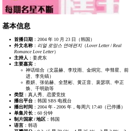
基本信息
首播日期
：2004 年 10 月 23 日（韩国）
外文名称
：
리얼 로망스 연애편지
（
Lover Letter
/
Real
Romance Love Letter
）
主持人
：姜虎东
主要嘉宾
：
神话组合（文晸赫、李玟雨、金烔完、申彗星、前
进、李先镐）
蔡妍、张佑赫、全慧彬、黄正音、裴瑟琪、申正
焕、千明勋等
类型
：真人秀、恋爱竞技
播出平台
：韩国 SBS 电视台
播出时间
：2004 年 - 2006 年，每周六 17:40（已停播）
单集片长
：60 分钟
制片国家 / 地区
：韩国
语言
：韩语