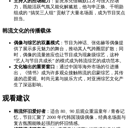
主持人的控场能力
：姜虎东凭借幽默口才与强大控场
力，既能活跃气氛又能化解尴尬，他与申正焕、千明勋
组成的 “搞笑三人组” 贡献了大量名场面，成为节目笑点
担当。
韩流文化的传播载体
偶像与综艺的双赢模式
：节目为神话、张佑赫等偶像提
供了展示多元魅力的舞台，推动其人气跨圈层扩散；同
时，偶像的流量效应也让节目成为现象级综艺，这种
“艺人与节目共成长” 的模式成为韩流综艺的成功范本。
文化输出的重要窗口
：通过中国等海外市场的引进播
出，《情书》成为许多观众接触韩流的启蒙综艺，其传
递的恋爱观、时尚元素与娱乐方式，对亚洲综艺文化产
生了深远影响。
观看建议
韩流怀旧爱好者
：适合 80、90 后观众重温童年 / 青春记
忆，节目汇聚了 2000 年代韩国顶级偶像，经典名场面与
复古氛围能唤起强烈的怀旧情感。