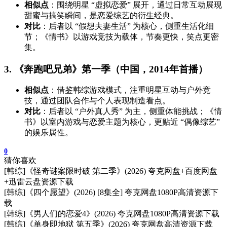
相似点
：围绕明星 “虚拟恋爱” 展开，通过日常互动展现
甜蜜与搞笑瞬间，是恋爱综艺的衍生经典。
对比
：后者以 “假想夫妻生活” 为核心，侧重生活化细
节；《情书》以游戏竞技为载体，节奏更快，笑点更密
集。
3. 《奔跑吧兄弟》第一季（中国，2014年首播）
相似点
：借鉴韩综游戏模式，注重明星互动与户外竞
技，通过团队合作与个人表现制造看点。
对比
：后者以 “户外真人秀” 为主，侧重体能挑战；《情
书》以室内游戏与恋爱主题为核心，更贴近 “偶像综艺”
的娱乐属性。
0
猜你喜欢
[韩综]《怪奇谜案限时破 第二季》(2026) 夸克网盘+百度网盘
+迅雷云盘资源下载
[韩综]《四个愿望》(2026) [8集全] 夸克网盘1080P高清资源下
载
[韩综]《男人们的恋爱4》(2026) 夸克网盘1080P高清资源下载
[韩综]《单身即地狱 第五季》(2026) 夸克网盘高清资源下载