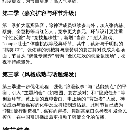
甜度爆表，为节目奠定了高人气基础。
第二季（嘉宾扩容与环节升级）
第二季扩大嘉宾阵容，除神话成员继续参与外，加入张佑赫、
蔡妍、全慧彬等当红艺人，竞争更为多元。环节设计更注重
“个性反差” 与 “竞技趣味性”，新增 “当然了” 怼人游戏、
“couple 壮士” 体能挑战等经典环节。其中，蔡妍与千明勋的
“搞笑 CP”、张佑赫的机械舞与裴瑟琪的复古舞对决成为名场
面，节目从 “偶像专属秀” 转向 “全民狂欢的恋爱竞技场”，收
视率持续攀升。
第三季（风格成熟与话题爆发）
第三季进一步优化流程，强化 “浪漫叙事” 与 “艺能笑点” 的平
衡，引入 “主题约会”（如校园、复古派对）和 “隐藏任务” 等
创新环节。黄正音的直球告白、申正焕的 “背叛者” 人设、神
话成员与新嘉宾的化学反应持续制造话题。此时节目已成为
“韩国流行制造机”，嘉宾的穿搭、舞蹈甚至口头禅都引发全民
模仿，在中国引进播出后更推动了韩流文化的传播。