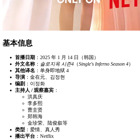
基本信息
首播日期
：2025 年 1 月 14 日（韩国）
外文名称
：
솔로지옥 시즌4
（
Single's Inferno Season 4
）
其他译名
：单身即地狱 4
导演
：金在元、김정현
编剧
：이정화
主持人 / 观察嘉宾
：
洪真庆
李多熙
曹圭贤
郑韩海
金珍荣、陆俊叙等
类型
：爱情、真人秀
播出平台
：Netflix