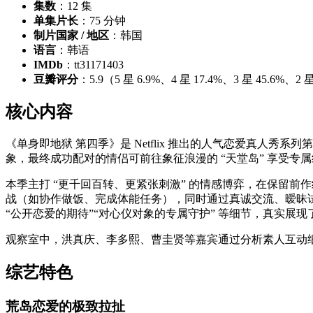
集数
：12 集
单集片长
：75 分钟
制片国家 / 地区
：韩国
语言
：韩语
IMDb
：tt31171403
豆瓣评分
：5.9（5 星 6.9%、4 星 17.4%、3 星 45.6%、2 星
核心内容
《单身即地狱 第四季》是 Netflix 推出的人气恋爱真人秀
象，最终成功配对的情侣可前往象征浪漫的 “天堂岛” 享受专
本季主打 “更千回百转、更紧张刺激” 的情感博弈，在保留
战（如协作做饭、完成体能任务），同时通过真诚交流、暧昧
“公开恋爱的期待”“对心仪对象的专属守护” 等细节，真实展
观察室中，洪真庆、李多熙、曹圭贤等嘉宾通过分析素人互动
综艺特色
荒岛恋爱的极致拉扯