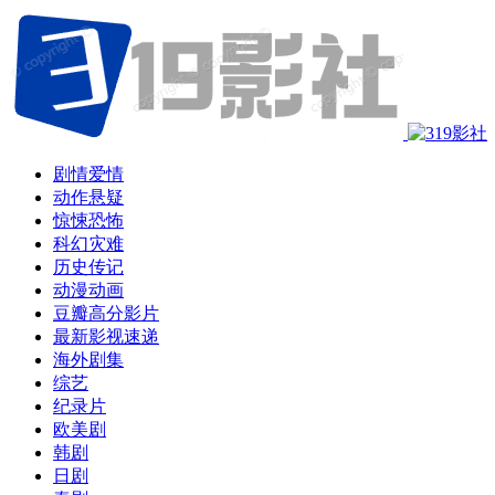
剧情爱情
动作悬疑
惊悚恐怖
科幻灾难
历史传记
动漫动画
豆瓣高分影片
最新影视速递
海外剧集
综艺
纪录片
欧美剧
韩剧
日剧