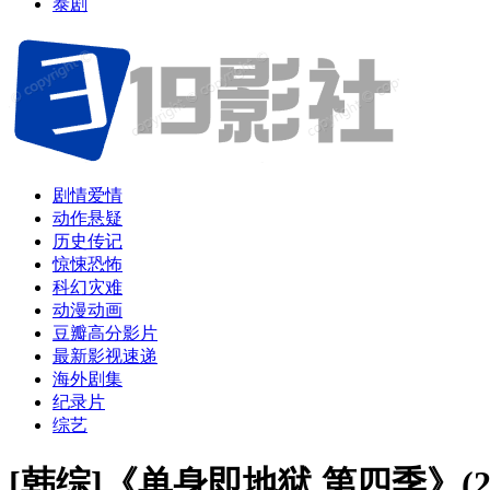
泰剧
剧情爱情
动作悬疑
历史传记
惊悚恐怖
科幻灾难
动漫动画
豆瓣高分影片
最新影视速递
海外剧集
纪录片
综艺
[韩综]《单身即地狱 第四季》(2