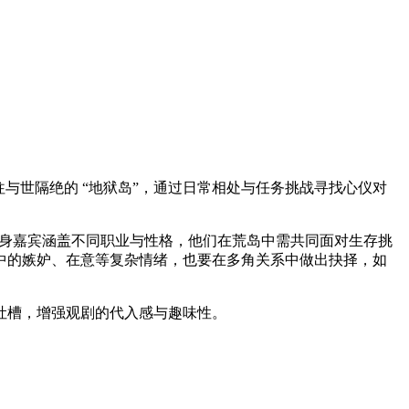
女前往与世隔绝的 “地狱岛”，通过日常相处与任务挑战寻找心仪对
单身嘉宾涵盖不同职业与性格，他们在荒岛中需共同面对生存挑
中的嫉妒、在意等复杂情绪，也要在多角关系中做出抉择，如
吐槽，增强观剧的代入感与趣味性。