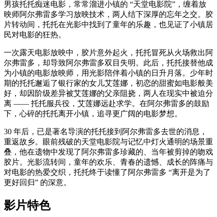
男孩托托痴迷电影，常常溜进小镇的 “天堂电影院”，缠着放
映师阿尔弗雷多学习放映技术，两人结下深厚的忘年之交。胶
片转动间，托托在光影中找到了童年的乐趣，也见证了小镇居
民对电影的狂热。
一次露天电影放映中，胶片意外起火，托托冒死从火场救出阿
尔弗雷多，却导致阿尔弗雷多双目失明。此后，托托接替他成
为小镇的电影放映师，用光影陪伴着小镇的日升月落。少年时
期的托托邂逅了银行家的女儿艾莲娜，初恋的甜蜜如电影般美
好，却因阶级差异被艾莲娜的父亲阻挠，两人在现实中被迫分
离 —— 托托服兵役，艾莲娜远赴求学。在阿尔弗雷多的鼓励
下，心碎的托托离开小镇，追寻更广阔的电影梦想。
30 年后，已是著名导演的托托接到阿尔弗雷多去世的消息，
重返故乡。眼前残破的天堂电影院与记忆中灯火通明的场景重
叠，他在遗物中发现了阿尔弗雷多珍藏的、当年被剪掉的吻戏
胶片。光影流转间，童年的欢乐、青春的遗憾、成长的阵痛与
对电影的热爱交织，托托终于读懂了阿尔弗雷多 “离开是为了
更好回归” 的深意。
影片特色