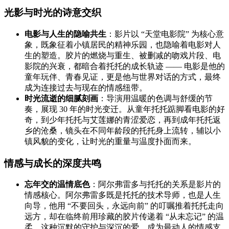
光影与时光的诗意交织
电影与人生的隐喻共生
：影片以 “天堂电影院” 为核心意
象，既象征着小镇居民的精神乐园，也隐喻着电影对人
生的塑造。胶片的燃烧与重生、被删减的吻戏片段、电
影院的兴衰，都暗合着托托的成长轨迹 —— 电影是他的
童年玩伴、青春见证，更是他与世界对话的方式，最终
成为连接过去与现在的情感纽带。
时光流逝的细腻刻画
：导演用温暖的色调与舒缓的节
奏，展现 30 年的时光变迁。从童年托托踮脚看电影的好
奇，到少年托托与艾莲娜的青涩爱恋，再到成年托托返
乡的沧桑，镜头在不同年龄段的托托身上流转，辅以小
镇风貌的变化，让时光的重量与温度扑面而来。
情感与成长的深度共鸣
忘年交的温情底色
：阿尔弗雷多与托托的关系是影片的
情感核心。阿尔弗雷多既是托托的技术导师，也是人生
向导，他用 “不要回头，永远向前” 的叮嘱推着托托走向
远方，却在临终前用珍藏的胶片传递着 “从未忘记” 的温
柔。这种沉默的守护与深沉的爱，成为最动人的情感支