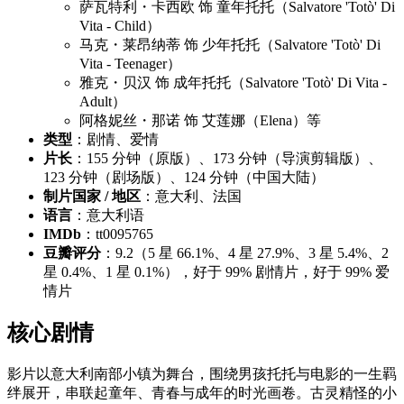
萨瓦特利・卡西欧 饰 童年托托（Salvatore 'Totò' Di
Vita - Child）
马克・莱昂纳蒂 饰 少年托托（Salvatore 'Totò' Di
Vita - Teenager）
雅克・贝汉 饰 成年托托（Salvatore 'Totò' Di Vita -
Adult）
阿格妮丝・那诺 饰 艾莲娜（Elena）等
类型
：剧情、爱情
片长
：155 分钟（原版）、173 分钟（导演剪辑版）、
123 分钟（剧场版）、124 分钟（中国大陆）
制片国家 / 地区
：意大利、法国
语言
：意大利语
IMDb
：tt0095765
豆瓣评分
：9.2（5 星 66.1%、4 星 27.9%、3 星 5.4%、2
星 0.4%、1 星 0.1%），好于 99% 剧情片，好于 99% 爱
情片
核心剧情
影片以意大利南部小镇为舞台，围绕男孩托托与电影的一生羁
绊展开，串联起童年、青春与成年的时光画卷。古灵精怪的小