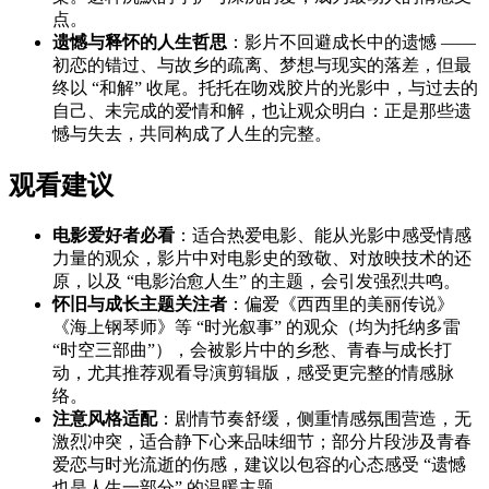
点。
遗憾与释怀的人生哲思
：影片不回避成长中的遗憾 ——
初恋的错过、与故乡的疏离、梦想与现实的落差，但最
终以 “和解” 收尾。托托在吻戏胶片的光影中，与过去的
自己、未完成的爱情和解，也让观众明白：正是那些遗
憾与失去，共同构成了人生的完整。
观看建议
电影爱好者必看
：适合热爱电影、能从光影中感受情感
力量的观众，影片中对电影史的致敬、对放映技术的还
原，以及 “电影治愈人生” 的主题，会引发强烈共鸣。
怀旧与成长主题关注者
：偏爱《西西里的美丽传说》
《海上钢琴师》等 “时光叙事” 的观众（均为托纳多雷
“时空三部曲”），会被影片中的乡愁、青春与成长打
动，尤其推荐观看导演剪辑版，感受更完整的情感脉
络。
注意风格适配
：剧情节奏舒缓，侧重情感氛围营造，无
激烈冲突，适合静下心来品味细节；部分片段涉及青春
爱恋与时光流逝的伤感，建议以包容的心态感受 “遗憾
也是人生一部分” 的温暖主题。