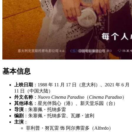
基本信息
上映日期
：1988 年 11 月 17 日（意大利）、2021 年 6 月
11 日（中国大陆）
外文名称
：
Nuovo Cinema Paradiso
（
Cinema Paradiso
）
其他译名
：星光伴我心（港）、新天堂乐园（台）
导演
：朱塞佩・托纳多雷
编剧
：朱塞佩・托纳多雷、瓦娜・波利
主演
：
菲利普・努瓦雷 饰 阿尔弗雷多（Alfredo）