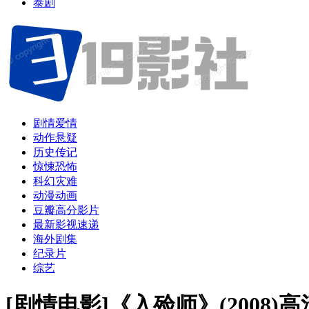
泰剧
剧情爱情
动作悬疑
历史传记
惊悚恐怖
科幻灾难
动漫动画
豆瓣高分影片
最新影视速递
海外剧集
纪录片
综艺
[剧情电影]《入殓师》(2008