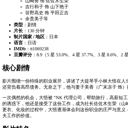
山崎努 饰 佐佐木生荣
吉行和子 饰 山下艳子
笹野高史 饰 平田正吉
余贵美子等
类型
：剧情
片长
：130 分钟
制片国家 / 地区
：日本
语言
：日语
IMDb
：tt1069238
豆瓣评分
：8.9（5 星 53.0%、4 星 37.7%、3 星 8.6%、
核心剧情
影片围绕一份特殊的职业展开，讲述了大提琴手小林大悟在人生
还背负着高昂债务。无奈之下，他与妻子美香（广末凉子 饰
一次偶然的机会，大悟被 “NK 代理公司，帮助旅行，高薪短工
的诱惑下，他还是接受了这份工作，成为社长佐佐木生荣（山
更衣、化妆的过程中，大悟逐渐体会到这份职业的庄严与意义 
夫工作的价值。