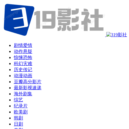
剧情爱情
动作悬疑
惊悚恐怖
科幻灾难
历史传记
动漫动画
豆瓣高分影片
最新影视速递
海外剧集
综艺
纪录片
欧美剧
韩剧
日剧