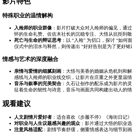
影片特色
特殊职业的温情解构
入殓师的职业群像
：影片打破大众对入殓师的偏见，通过
怀的生命礼赞。佐佐木社长的沉稳专注、大悟从抗拒到敬
死亡与生命的辩证思考
：以 “入殓” 为切口，探讨 “
仪式中的泪水与释然，则传递出 “好好告别是为了更好铭
情感与艺术的深度融合
亲情与爱情的细腻刻画
：大悟与美香的婚姻从危机到和解
感线与入殓师的职业线交织，让影片在庄重之外更显温情
音乐与叙事的完美契合
：久石让创作的配乐成为影片的灵
征着生命的韧性与诗意，音乐与画面共同构建出动人的情
观看建议
人文剧情片爱好者
：适合喜欢《步履不停》《海街日记》
对职业与人生议题感兴趣的观众
：影片通过大悟的职业选
注意风格适配
：剧情节奏舒缓，侧重情感表达与细节刻画