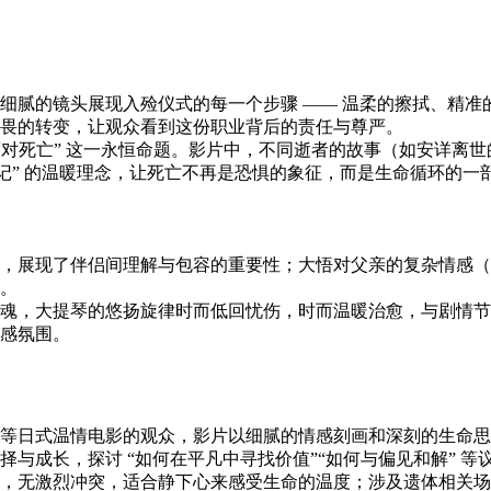
细腻的镜头展现入殓仪式的每一个步骤 —— 温柔的擦拭、精
畏的转变，让观众看到这份职业背后的责任与尊严。
如何面对死亡” 这一永恒命题。影片中，不同逝者的故事（如安详
记” 的温暖理念，让死亡不再是恐惧的象征，而是生命循环的一
，展现了伴侣间理解与包容的重要性；大悟对父亲的复杂情感（
。
魂，大提琴的悠扬旋律时而低回忧伤，时而温暖治愈，与剧情节
感氛围。
等日式温情电影的观众，影片以细腻的情感刻画和深刻的生命思
择与成长，探讨 “如何在平凡中寻找价值”“如何与偏见和解” 
，无激烈冲突，适合静下心来感受生命的温度；涉及遗体相关场