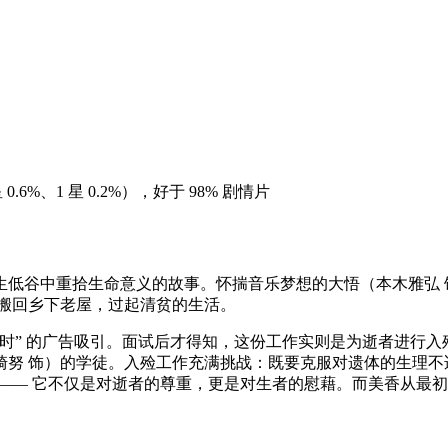
2 星 0.6%、1 星 0.2%），好于 98% 剧情片
低谷中重拾生命意义的故事。怀揣音乐梦想的大悟（本木雅弘 饰
）搬回乡下老屋，过起清贫的生活。
时” 的广告吸引。面试后才得知，这份工作实则是为逝者进行入殓仪
崎努 饰）的学徒。入殓工作充满挑战：既要克服对遗体的生理不
—— 它不仅是对逝者的尊重，更是对生者的慰藉。而美香从最