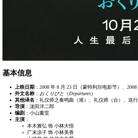
基本信息
上映日期
：2008 年 8 月 23 日（蒙特利尔电影节）、2008 
外文名称
：
おくりびと
（
Departures
）
其他译名
：礼仪师之奏鸣曲（港）、礼仪师（台）、送行者
导演
：泷田洋二郎
编剧
：小山薰堂
主演
：
本木雅弘 饰 小林大悟
广末凉子 饰 小林美香