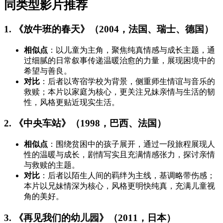
同类型影片推荐
1. 《放牛班的春天》（2004，法国、瑞士、德国）
相似点
：以儿童为主角，聚焦纯真情感与成长主题，通
过细腻的日常叙事传递温暖治愈的力量，展现困境中的
希望与善良。
对比
：后者以寄宿学校为背景，侧重师生情谊与音乐的
救赎；本片以家庭为核心，更关注兄妹亲情与生活的韧
性，风格更贴近现实生活。
2. 《中央车站》（1998，巴西、法国）
相似点
：围绕贫困中的孩子展开，通过一段旅程展现人
性的温暖与成长，剧情写实且充满情感张力，探讨亲情
与救赎的主题。
对比
：后者以陌生人间的羁绊为主线，基调略带伤感；
本片以兄妹情深为核心，风格更明快纯真，充满儿童视
角的美好。
3. 《再见我们的幼儿园》（2011，日本）