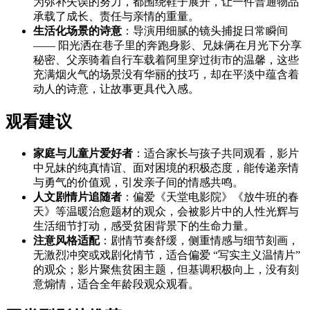
为弥补失误的努力，都围绕鞋子展开，让一件普通物品
承载了成长、责任与亲情的重量。
生活化场景的诗意
：导演用细腻的镜头捕捉日常瞬间
—— 阳光洒在巷子里的奔跑身影、兄妹俩在月光下分享
秘密、父亲骑着自行车载着阿里穿过街市的温馨，这些
充满烟火气的场景没有华丽的技巧，却在平淡中蕴含着
动人的诗意，让故事更具代入感。
观看建议
家庭与儿童片爱好者
：适合家长与孩子共同观看，影片
中兄妹的纯真情谊、面对困境的积极态度，能传递亲情
与勇气的价值观，引发亲子间的情感共鸣。
人文剧情片追随者
：偏爱《天堂电影院》《放牛班的春
天》等温暖治愈题材的观众，会被影片中的人性光辉与
生活细节打动，感受贫困背景下的生命力量。
注意风格适配
：剧情节奏舒缓，侧重情感与细节刻画，
无激烈冲突或戏剧化情节，适合偏爱 “写实主义温情片”
的观众；影片聚焦贫困主题，但基调积极向上，没有刻
意煽情，适合全年龄段观众观看。