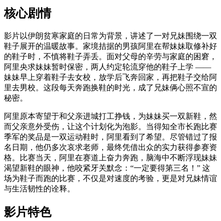
核心剧情
影片以伊朗贫寒家庭的日常为背景，讲述了一对兄妹围绕一双
鞋子展开的温暖故事。家境拮据的男孩阿里在帮妹妹取修补好
的鞋子时，不慎将鞋子弄丢。面对父母的辛劳与家庭的困窘，
阿里央求妹妹暂时保密，两人约定轮流穿他的鞋子上学 ——
妹妹早上穿着鞋子去女校，放学后飞奔回家，再把鞋子交给阿
里去男校。这段每天奔跑换鞋的时光，成了兄妹俩心照不宣的
秘密。
阿里原本寄望于和父亲进城打工挣钱，为妹妹买一双新鞋，然
而父亲意外受伤，让这个计划化为泡影。当得知全市长跑比赛
季军的奖品是一双运动鞋时，阿里看到了希望。尽管错过了报
名日期，他仍多次哀求老师，最终凭借出众的实力获得参赛资
格。比赛当天，阿里在赛道上奋力奔跑，脑海中不断浮现妹妹
渴望新鞋的眼神，他咬紧牙关默念：“一定要得第三名！” 这
场为鞋子而跑的比赛，不仅是对速度的考验，更是对兄妹情谊
与生活韧性的诠释。
影片特色