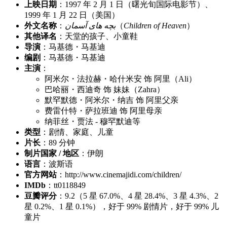
上映日期
：1997 年 2 月 1 日（曙光旬国际电影节）、
1999 年 1 月 22 日（美国）
外文名称
：
بچه های آسمان
（
Children of Heaven
）
其他译名
：天堂的孩子、小童鞋
导演
：马基德・马基迪
编剧
：马基德・马基迪
主演
：
阿米尔・法拉赫・哈什米安 饰 阿里（Ali）
巴哈丽・西迪奇 饰 妹妹（Zahra）
默罕默德・阿米尔・纳吉 饰 阿里父亲
费雷什特・萨拉班迪 饰 阿里母亲
纳菲丝・贾法 - 穆罕默迪等
类型
：剧情、家庭、儿童
片长
：89 分钟
制片国家 / 地区
：伊朗
语言
：波斯语
官方网站
：http://www.cinemajidi.com/children/
IMDb
：tt0118849
豆瓣评分
：9.2（5 星 67.0%、4 星 28.4%、3 星 4.3%、2
星 0.2%、1 星 0.1%），好于 99% 剧情片，好于 99% 儿
童片