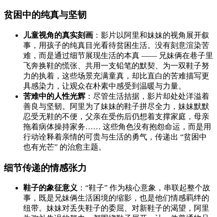
贫困中的纯真与坚韧
儿童视角的真实刻画
：影片以阿里和妹妹的视角展开叙
事，用孩子的纯真目光看待贫困生活。没有刻意渲染苦
难，而是通过细节展现生活的本真 —— 兄妹俩在巷子里
飞奔换鞋的慌张、共用一支铅笔的默契、为一双鞋子努
力的执着，这些场景充满童真，却比直白的苦难描写更
具感染力，让观众在朴素中感受到温暖与力量。
苦难中的人性光辉
：尽管生活拮据，影片却处处洋溢着
善良与坚韧。阿里为了妹妹的鞋子拼尽全力，妹妹默默
忍受无鞋的不便，父亲在受伤后仍想着支撑家庭，母亲
拖着病体操持家务…… 这些角色没有抱怨命运，而是用
行动诠释着亲情的可贵与生活的勇气，传递出 “贫困中
也有光芒” 的治愈主题。
细节传递的情感张力
鞋子的象征意义
：“鞋子” 作为核心意象，串联起整个故
事，既是兄妹俩生活困境的缩影，也是他们情感羁绊的
纽带。妹妹对丢失鞋子的委屈、对新鞋子的渴望，阿里