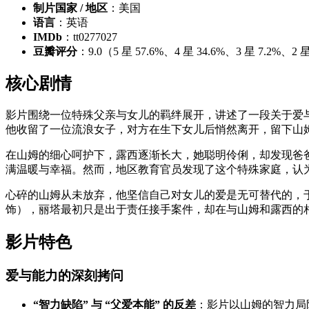
制片国家 / 地区
：美国
语言
：英语
IMDb
：tt0277027
豆瓣评分
：9.0（5 星 57.6%、4 星 34.6%、3 星 7.2%
核心剧情
影片围绕一位特殊父亲与女儿的羁绊展开，讲述了一段关于爱与
他收留了一位流浪女子，对方在生下女儿后悄然离开，留下山
在山姆的细心呵护下，露西逐渐长大，她聪明伶俐，却发现爸
满温暖与幸福。然而，地区教育官员发现了这个特殊家庭，认
心碎的山姆从未放弃，他坚信自己对女儿的爱是无可替代的，
饰），丽塔最初只是出于责任接手案件，却在与山姆和露西的相
影片特色
爱与能力的深刻拷问
“智力缺陷” 与 “父爱本能” 的反差
：影片以山姆的智力局