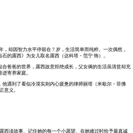
，却因智力水平停留在 7 岁，生活简单而纯粹。一次偶然，
石的露西》为女儿取名露西（达科塔・范宁 饰）。
贴合爸爸的世界，露西故意拒绝成长，父女俩的生活虽清贫却充
排进寄养家庭。
，他遇到了看似冷漠实则内心疲惫的律师丽塔（米歇尔・菲佛
真正意义。
陪露西读故事、记住她的每一个小愿望、在她难过时给予最真诚