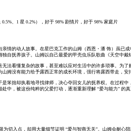
、2 星 0.5%、1 星 0.2%），好于 98% 剧情片，好于 98% 家庭片
亲情的动人故事。在星巴克工作的山姆（西恩・潘 饰）虽已成年
姆独自抚养孩子。山姆以自己最爱的甲壳虫乐队歌曲《天空中戴钻
爸无法看懂复杂的故事，甚至难以应对生活中的许多琐事。为了
为山姆没有能力给予露西正常的成长环境，强行将露西带走，安
于是笨拙却执着地寻找律师，决心夺回女儿的抚养权。在过程中
处中，被这份纯粹的父爱打动，逐渐重新理解 “爱与能力” 的
限为切入点，却用大量细节证明 “爱与智商无关”。山姆会耐心