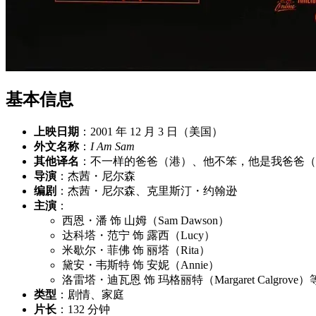
基本信息
上映日期
：2001 年 12 月 3 日（美国）
外文名称
：
I Am Sam
其他译名
：不一样的爸爸（港）、他不笨，他是我爸爸（
导演
：杰茜・尼尔森
编剧
：杰茜・尼尔森、克里斯汀・约翰逊
主演
：
西恩・潘 饰 山姆（Sam Dawson）
达科塔・范宁 饰 露西（Lucy）
米歇尔・菲佛 饰 丽塔（Rita）
黛安・韦斯特 饰 安妮（Annie）
洛雷塔・迪瓦恩 饰 玛格丽特（Margaret Calgrove）
类型
：剧情、家庭
片长
：132 分钟