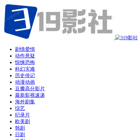
剧情爱情
动作悬疑
惊悚恐怖
科幻灾难
历史传记
动漫动画
豆瓣高分影片
最新影视速递
海外剧集
综艺
纪录片
欧美剧
韩剧
日剧