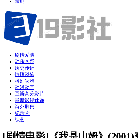
泰剧
剧情爱情
动作悬疑
历史传记
惊悚恐怖
科幻灾难
动漫动画
豆瓣高分影片
最新影视速递
海外剧集
纪录片
综艺
[剧情电影]《我是山姆》(200