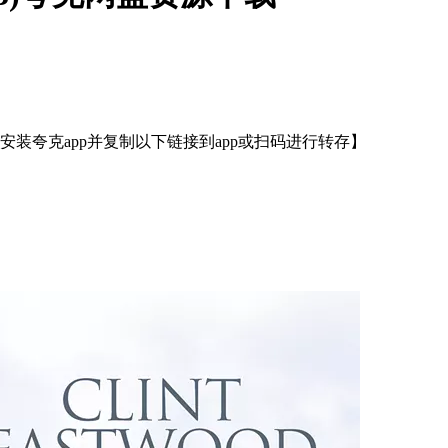
装夸克app并复制以下链接到app或扫码进行转存】