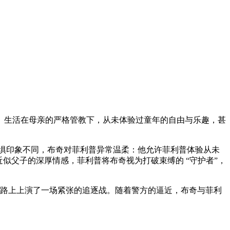
饰）生活在母亲的严格管教下，从未体验过童年的自由与乐趣，甚
惧印象不同，布奇对菲利普异常温柔：他允许菲利普体验从未
了一种近似父子的深厚情感，菲利普将布奇视为打破束缚的 “守护者”，
公路上上演了一场紧张的追逐战。随着警方的逼近，布奇与菲利