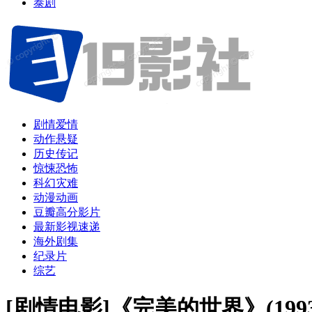
泰剧
剧情爱情
动作悬疑
历史传记
惊悚恐怖
科幻灾难
动漫动画
豆瓣高分影片
最新影视速递
海外剧集
纪录片
综艺
[剧情电影]《完美的世界》(19