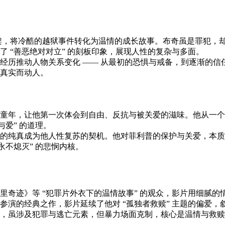
架，将冷酷的越狱事件转化为温情的成长故事。布奇虽是罪犯，
 “善恶绝对对立” 的刻板印象，展现人性的复杂与多面。
经历推动人物关系变化 —— 从最初的恐惧与戒备，到逐渐的
真实而动人。
童年，让他第一次体会到自由、反抗与被关爱的滋味。他从一个
爱” 的道理。
的纯真成为他人性复苏的契机。他对菲利普的保护与关爱，本质
永不熄灭” 的悲悯内核。
里奇迹》等 “犯罪片外衣下的温情故事” 的观众，影片用细腻
参演的经典之作，影片延续了他对 “孤独者救赎” 主题的偏爱
，虽涉及犯罪与逃亡元素，但暴力场面克制，核心是温情与救赎