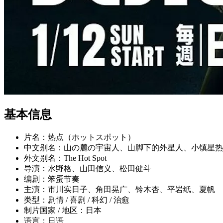
基本信息
片名：热点（ホットスポット）
中文别名：山の麓の宇宙人、山脚下的外星人、小镇星热
外文别名：The Hot Spot
导演：水野格、山田信义、松田健斗
编剧：笨蛋节奏
主演：市川实日子、角田晃广、铃木杏、平岩纸、夏帆
类型：剧情 / 喜剧 / 科幻 / 治愈
制片国家 / 地区：日本
语言：日语