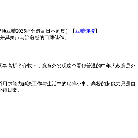
片，登顶豆瓣2025评分最高日本剧集）【
豆瓣链接
】
是兼具笑点与治愈感的口碑佳作。
同事高桥孝介救下，竟意外发现这个看似普通的中年大叔竟是外
桥用超能力解决工作与生活中的琐碎小事。高桥的超能力只是自
小镇日常。