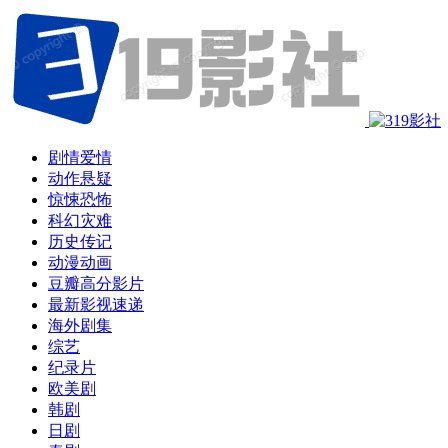
剧情爱情
动作悬疑
惊悚恐怖
科幻灾难
历史传记
动漫动画
豆瓣高分影片
最新影视速递
海外剧集
综艺
纪录片
欧美剧
韩剧
日剧