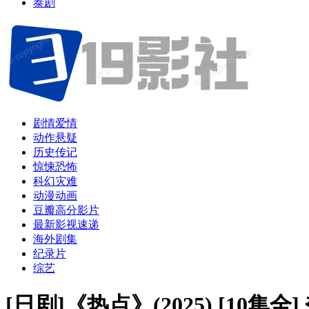
泰剧
剧情爱情
动作悬疑
历史传记
惊悚恐怖
科幻灾难
动漫动画
豆瓣高分影片
最新影视速递
海外剧集
纪录片
综艺
[日剧]《热点》(2025) [10