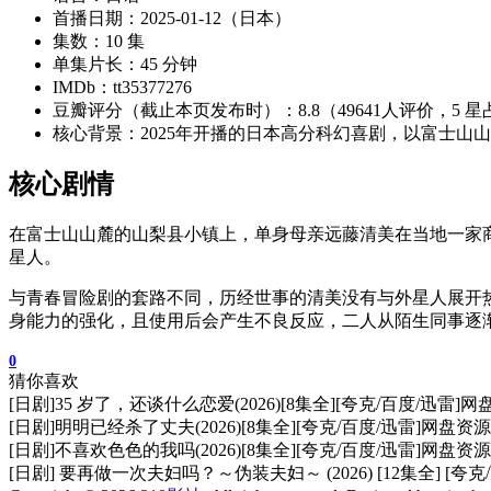
首播日期：2025-01-12（日本）
集数：10 集
单集片长：45 分钟
IMDb：tt35377276
豆瓣评分（截止本页发布时）：8.8（49641人评价，5 星占比
核心背景：2025年开播的日本高分科幻喜剧，以富士
核心剧情
在富士山山麓的山梨县小镇上，单身母亲远藤清美在当地一家
星人。
与青春冒险剧的套路不同，历经世事的清美没有与外星人展开
身能力的强化，且使用后会产生不良反应，二人从陌生同事逐
0
猜你喜欢
[日剧]35 岁了，还谈什么恋爱(2026)[8集全][夸克/百度/迅雷]
[日剧]明明已经杀了丈夫(2026)[8集全][夸克/百度/迅雷]网盘资
[日剧]不喜欢色色的我吗(2026)[8集全][夸克/百度/迅雷]网盘资
[日剧] 要再做一次夫妇吗？～伪装夫妇～ (2026) [12集全] [