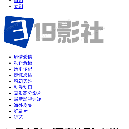
日剧
泰剧
剧情爱情
动作悬疑
历史传记
惊悚恐怖
科幻灾难
动漫动画
豆瓣高分影片
最新影视速递
海外剧集
纪录片
综艺