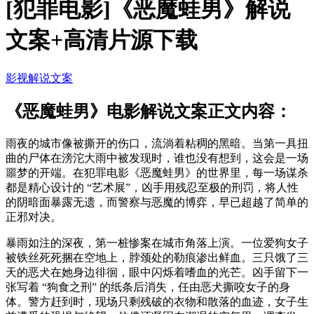
[犯罪电影]《恶魔蛙男》解说
文案+高清片源下载
影视解说文案
《恶魔蛙男》电影解说文案正文内容：
雨夜的城市像被撕开的伤口，流淌着粘稠的黑暗。当第一具扭
曲的尸体在滂沱大雨中被发现时，谁也没有想到，这会是一场
噩梦的开端。在犯罪电影《恶魔蛙男》的世界里，每一场谋杀
都是精心设计的 “艺术展”，凶手用残忍至极的刑罚，将人性
的阴暗面暴露无遗，而警察与恶魔的博弈，早已超越了简单的
正邪对决。
暴雨如注的深夜，第一桩惨案在城市角落上演。一位爱狗女子
被铁丝死死捆在空地上，脖颈处的勒痕渗出鲜血。三只饿了三
天的恶犬在她身边徘徊，眼中闪烁着嗜血的光芒。凶手留下一
张写着 “狗食之刑” 的纸条后消失，任由恶犬撕咬女子的身
体。警方赶到时，现场只剩残破的衣物和散落的血迹，女子生