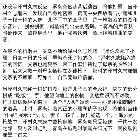
还没等泽村久志反应，雾岛突然从背后袭击，将他打晕。当泽
村久志醒来，发现自己身处密室，房间中央摆放着与小丽和儿
子一模一样的人偶，儿子手中的盒子里，是一堆散落的拼图和
录音带。“拼好拼图，就能得到出去的密码。” 雾岛的声音从
暗处传来，监控屏幕里，他正喝着饮料，脸上挂着扭曲的笑
容。
在漫长的折磨中，雾岛不断给泽村久志洗脑：“是你杀死了小
丽。日复一日的冷漠，早就杀死了她的心。” 泽村久志陷入痛
苦的回忆：父亲也是警察，因工作繁忙错过了母亲的临终时
刻，后来为救一对母女牺牲在歹徒枪下。那时的泽村久志痛恨
父亲的不顾家，可如今，自己竟重蹈覆辙。
当泽村久志终于拼好拼图，那是儿子画的全家福，缺失的部分
拼成 “吃饭” 二字。他望向地上的食物，突然意识到不对劲。
打开厨房橱柜的瞬间，两个 “人头” 滚落 —— 那是用橡胶制作
的道具。此时，雾岛带着真正的小丽和孩子出现，将他们当作
“作品” 展示：“丈夫、妻子、孩子，你只能选一个。” 激烈的
枪战中，泽村久志身中数枪倒地，雾岛却只受轻伤。千钧一发
之际，警方及时赶到，雾岛在逃跑时暴露在阳光下，因皮肤剧
痛晕了过去。