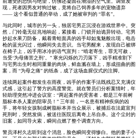
前遭受的恐惧与绝望，仿佛还凝固在潮湿的空气里。调查发
现，死者因男友对狗过敏，竟将自己饲养多年的宠物遗弃
—— 这个看似普通的举动，成了她被审判的 “罪名”。
与此同时，城市的另一头，独居宅男正沉浸在游戏世界中。突
然，门铃毫无征兆地响起，紧接着，门锁开始诡异转动。宅男
抄起水果刀防备，戴着青蛙面具的凶手却如鬼魅般出现，电击
枪的蓝光闪过，他瞬间失去意识。当宅男醒来，发现自己被绑
在椅子上，凶手用冰冷的语气宣判：“啃老寄生，罪无可赦，
当受‘为母痛苦之刑’。” 寒光闪烁的刀刃落下，凶手精准割下
与宅男出生时相同重量的肉块，鲜血溅在墙上，形成扭曲的图
案，而 “为母之痛” 的纸条，成了这场血腥仪式的注脚。
连续两起案件都发生在雨夜，凶手的作案手法既残忍又充满仪
式感，这引起了警方的高度警觉。就在警员们分析案情时，年
轻助理突然冲进会议室：“两起案件的受害者，都是三年前树
脂标本杀人案的陪审员！” 三年前，一名患有精神疾病的凶
手，将年轻女孩制成树脂标本并当众展示，被捕后在法庭宣判
死刑时，突然发病，被送往医院后离奇上吊自杀。这个尘封的
旧案，如同导火索，瞬间点燃了整个调查方向。
警员泽村久志听到这个消息，脸色瞬间变得惨白。他的妻子小