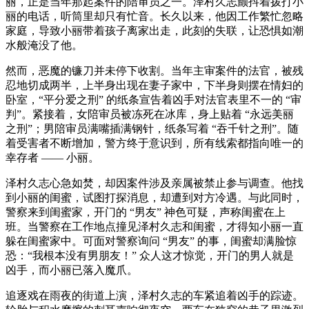
丽，正是当年那起案件的陪审员之一。泽村久志颤抖着拨打小
丽的电话，听筒里却只有忙音。长久以来，他因工作繁忙忽略
家庭，导致小丽带着孩子离家出走，此刻的失联，让恐惧如潮
水般淹没了他。
然而，恶魔的镰刀并未停下收割。当年主审案件的法官，被残
忍地切成两半，上半身出现在妻子家中，下半身则摆在情妇的
卧室，“平分爱之刑” 的纸条宣告着凶手对法官表里不一的 “审
判”。紧接着，女陪审员被冻死在冰库，身上贴着 “永远美丽
之刑”；男陪审员满嘴插满钢针，纸条写着 “吞千针之刑”。随
着受害者不断增加，警方终于意识到，所有线索都指向唯一的
幸存者 —— 小丽。
泽村久志心急如焚，却因案件涉及亲属被禁止参与调查。他找
到小丽的闺蜜，试图打探消息，却遭到对方冷遇。与此同时，
警察来到闺蜜家，开门的 “男友” 神色可疑，声称闺蜜在上
班。当警察在工作地点撞见泽村久志和闺蜜，才得知小丽一直
躲在闺蜜家中。可面对警察询问 “男友” 的事，闺蜜却满脸惊
恐：“我根本没有男朋友！” 众人这才惊觉，开门的男人就是
凶手，而小丽已落入魔爪。
追逐戏在雨夜的街道上演，泽村久志的车紧追着凶手的踪迹。