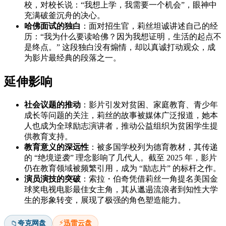
校，对校长说：“我想上学，我需要一个机会”，眼神中
充满破釜沉舟的决心。
哈佛面试的独白
：面对招生官，莉丝坦诚讲述自己的经
历：“我为什么要读哈佛？因为我想证明，生活的起点不
是终点。” 这段独白没有煽情，却以真诚打动观众，成
为影片最经典的段落之一。
延伸影响
社会议题的推动
：影片引发对贫困、家庭教育、青少年
成长等问题的关注，莉丝的故事被媒体广泛报道，她本
人也成为全球励志演讲者，推动公益组织为贫困学生提
供教育支持。
教育意义的深远性
：被多国学校列为德育教材，其传递
的 “绝境逆袭” 理念影响了几代人。截至 2025 年，影片
仍在教育领域被频繁引用，成为 “励志片” 的标杆之作。
演员演技的突破
：索拉・伯奇凭借莉丝一角提名美国金
球奖电视电影最佳女主角，其从邋遢流浪者到知性大学
生的形象转变，展现了极强的角色塑造能力。
⚡
夸克网盘
迅雷云盘
📁