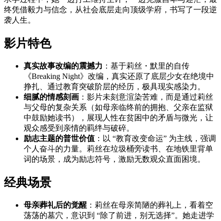
终凭借毅力与信念，从社会底层走向顶级学府，书写了一段逆
袭人生。
影片特色
真实故事改编的震撼力
：基于莉丝・默里的自传
《Breaking Night》改编，真实还原了底层少女在绝境中
挣扎、通过教育突破阶层的经历，极具现实感染力。
细腻的情感刻画
：影片未刻意渲染苦难，而是通过莉丝
与父母的复杂关系（如母亲临终前的拥抱、父亲在监狱
中鼓励她读书），展现人性在贫困中的矛盾与微光，让
观众感受到亲情的羁绊与破碎。
励志主题的普世价值
：以 “教育改变命运” 为主线，强调
个人奋斗的力量。莉丝在垃圾桶旁读书、在地铁里背单
词的场景，成为励志符号，激励无数观众直面困境。
经典场景
母亲葬礼后的觉醒
：莉丝在母亲简陋的葬礼上，看着空
荡荡的墓穴，意识到 “除了前进，别无选择”。她走进学