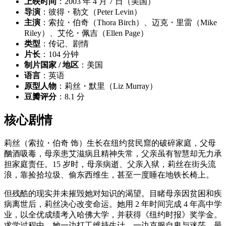
上映时间
：2003 年 4 月 7 日（美国）
导演
：彼得・勒文（Peter Levin）
主演
：索拉・伯奇（Thora Birch）、迈克・里雷（Mike
Riley）、艾伦・佩吉（Ellen Page）
类型
：传记、剧情
片长
：104 分钟
制片国家 / 地区
：美国
语言
：英语
原型人物
：莉丝・默里（Liz Murray）
豆瓣评分
：8.1 分
核心剧情
莉丝（索拉・伯奇 饰）生长在纽约贫民窟的破碎家庭，父母
酗酒吸毒，母亲患艾滋病且精神失常，父亲虽有智慧却无力承
担家庭责任。15 岁时，母亲病逝、父亲入狱，莉丝在街头流
浪，靠捡拾垃圾、偷东西维生，甚至一度睡在地铁长椅上。
但残酷的现实并未摧毁她对知识的渴望。目睹母亲因贫困和疾
病离世后，莉丝决心改变命运。她用 2 年时间完成 4 年高中学
业，以全优成绩考入哈佛大学，并获得《纽约时报》奖学金。
求学过程中，她一边打工维持生计，一边克服自卑与迷茫，最