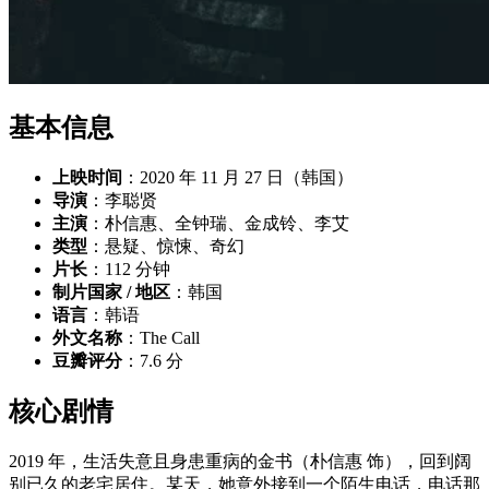
基本信息
上映时间
：2020 年 11 月 27 日（韩国）
导演
：李聪贤
主演
：朴信惠、全钟瑞、金成铃、李艾
类型
：悬疑、惊悚、奇幻
片长
：112 分钟
制片国家 / 地区
：韩国
语言
：韩语
外文名称
：The Call
豆瓣评分
：7.6 分
核心剧情
2019 年，生活失意且身患重病的金书（朴信惠 饰），回到阔
别已久的老宅居住。某天，她意外接到一个陌生电话，电话那