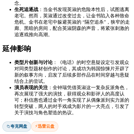
念。
生死追逐战
：当金书发现英淑的危险本性后，试图逃离
老宅。然而，英淑通过改变过去，让金书陷入各种致命
危机。金书在老宅中躲避英淑的 “隔空追杀”，狭窄的走
廊、黑暗的房间，配合英淑阴森的声音，将紧张刺激的
追逐戏推向高潮。
延伸影响
类型片创新与讨论
：《电话》的时空悬疑设定引发观众
对同类型题材创作的讨论，其成功为韩国惊悚片开辟了
新的叙事方向，启发了后续多部作品在时间穿越与悬疑
结合上的尝试。
演员表现的关注
：全钟瑞凭借英淑这一复杂反派角色，
再次展现了强大的演技，获得观众和影评人的高度认
可；朴信惠也通过金书一角实现了从偶像派到实力派的
转型突破，两人的对手戏成为影片的一大亮点，引发了
关于演技与角色塑造的热议。
⚡
夸克网盘
迅雷云盘
📁