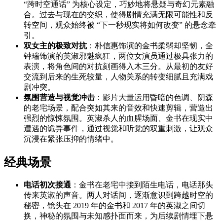
“跨时空通话” 为核心设定，巧妙地将悬疑与奇幻元素融
合。过去与现在的交织，使得剧情充满无限可能性和反
转空间，观众始终被 “下一秒现实将如何改变” 的悬念牵
引。
双女主的极致对抗
：朴信惠饰演的金书柔弱却坚韧，全
钟瑞饰演的英淑邪魅疯狂，两位女演员通过极具张力的
表演，将角色间的对抗刻画得入木三分。从最初的友好
交流到后来的生死较量，人物关系的转变细腻且充满戏
剧冲突。
氛围营造与视觉冲击
：影片大量运用昏暗的色调、阴森
的老宅场景，配合突如其来的音效和快速剪辑，营造出
强烈的惊悚氛围。英淑杀人的血腥场面、金书在现实中
遭遇的诡异事件，通过视觉和听觉的双重刺激，让观众
沉浸在紧张压抑的情绪中。
经典场景
电话初次接通
：金书在老宅中接到陌生电话，电话那头
传来英淑的声音。两人对话间，逐渐意识到跨越时空的
秘密，镜头在 2019 年的金书和 2017 年的英淑之间切
换，神秘的氛围与未知感扑面而来，为后续剧情埋下悬