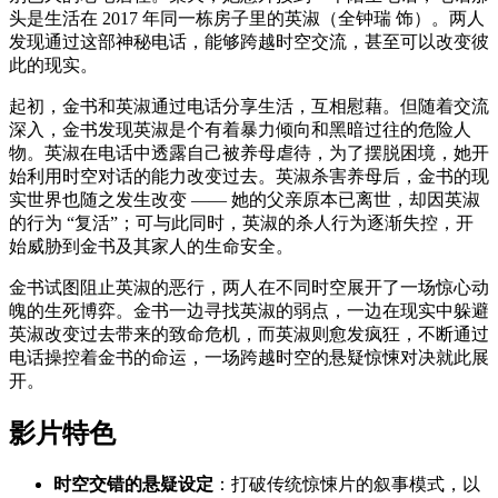
头是生活在 2017 年同一栋房子里的英淑（全钟瑞 饰）。两人
发现通过这部神秘电话，能够跨越时空交流，甚至可以改变彼
此的现实。
起初，金书和英淑通过电话分享生活，互相慰藉。但随着交流
深入，金书发现英淑是个有着暴力倾向和黑暗过往的危险人
物。英淑在电话中透露自己被养母虐待，为了摆脱困境，她开
始利用时空对话的能力改变过去。英淑杀害养母后，金书的现
实世界也随之发生改变 —— 她的父亲原本已离世，却因英淑
的行为 “复活”；可与此同时，英淑的杀人行为逐渐失控，开
始威胁到金书及其家人的生命安全。
金书试图阻止英淑的恶行，两人在不同时空展开了一场惊心动
魄的生死博弈。金书一边寻找英淑的弱点，一边在现实中躲避
英淑改变过去带来的致命危机，而英淑则愈发疯狂，不断通过
电话操控着金书的命运，一场跨越时空的悬疑惊悚对决就此展
开。
影片特色
时空交错的悬疑设定
：打破传统惊悚片的叙事模式，以