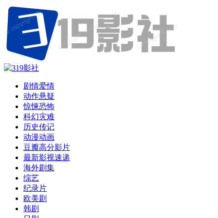
剧情爱情
动作悬疑
惊悚恐怖
科幻灾难
历史传记
动漫动画
豆瓣高分影片
最新影视速递
海外剧集
综艺
纪录片
欧美剧
韩剧