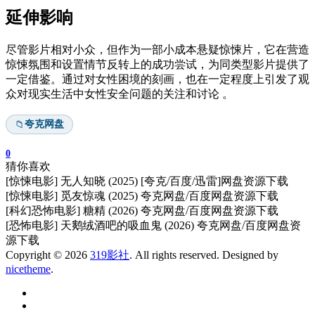
延伸影响
尽管影片相对小众，但作为一部小成本悬疑惊悚片，它在营造
惊悚氛围和设置情节反转上的成功尝试，为同类型影片提供了
一定借鉴。通过对女性困境的刻画，也在一定程度上引发了观
众对现实生活中女性安全问题的关注和讨论 。
夸克网盘
📁
0
猜你喜欢
[惊悚电影] 无人知晓 (2025) [夸克/百度/迅雷]网盘资源下载
[惊悚电影] 觅友惊魂 (2025) 夸克网盘/百度网盘资源下载
[科幻恐怖电影] 糖精 (2026) 夸克网盘/百度网盘资源下载
[恐怖电影] 天鹅绒酒吧的吸血鬼 (2026) 夸克网盘/百度网盘资
源下载
Copyright © 2026
319影社
. All rights reserved. Designed by
nicetheme
.