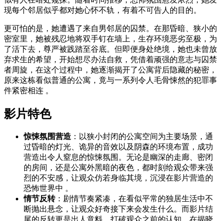
现每个邻居似乎都对她心怀不轨，有着不可告人的目的。
更可怕的是，她遭遇了来自男邻居的囚禁。在那昏暗、狭小的
密室里，她被残忍地将双手钉在墙上，生存环境恶劣至极，为
了活下去，尊严被践踏至谷底。但即便身处绝境，她也未曾放
弃求生的希望，开始想尽办法自救，凭借着顽强的意志与囚禁
者周旋，在这个过程中，她逐渐揭开了公寓背后隐藏的秘密，
原来这栋看似普通的公寓，竟与一系列令人毛骨悚然的犯罪事
件紧密相连 。
影片特色
惊悚氛围营造
：以狭小封闭的公寓空间为主要场景，通
过昏暗的灯光、诡异的音效以及阴森的环境布置，成功
营造出令人窒息的惊悚氛围。无论是幽深的走廊、密闭
的房间，还是公寓外黑暗的夜色，都时刻给观众带来强
烈的不安感，让观众仿若身临其境，沉浸在影片营造的
恐怖世界中 。
情节反转
：剧情节奏紧凑，在看似平常的独居生活中不
断抛出悬念，让观众好奇接下来会发生什么。而影片结
尾的反转更是出人意料，打破观众之前的认知，在揭晓