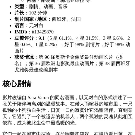
何塞・路易斯・梅地亚维拉 等
类型
：剧情、动画、音乐
片长
：102 分钟
制片国家 / 地区
：西班牙、法国
语言
：无对白
IMDb
：tt13429870
豆瓣评分
：9.1（5 星 61.1%、4 星 31.5%、3 星 6.6%、2
星 0.6%、1 星 0.2%），好于 98% 剧情片，好于 98% 动
画片
获奖情况
：第 96 届奥斯卡金像奖最佳动画长片（提
名）；第 36 届欧洲电影奖最佳动画片；第 38 届西班牙
戈雅奖最佳改编剧本
核心剧情
影片改编自 Sara Varon 的同名漫画，以无对白的形式讲述了一
段关于陪伴与离别的温暖故事。在偌大而喧嚣的城市里，一只
孤独的小狗独自生活，日复一日的寂寞让它渴望陪伴。直到某
天，它遇到了一个被遗弃的机器人，两个孤独的灵魂从此相互
依靠，成为彼此生命中最温暖的光。
它们一起在城市中探险：在公园奔跑嬉戏，在海边看日落，在