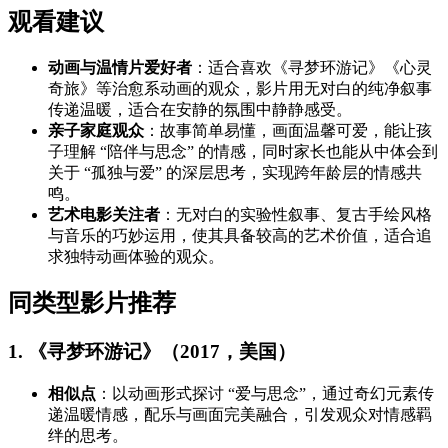
观看建议
动画与温情片爱好者
：适合喜欢《寻梦环游记》《心灵
奇旅》等治愈系动画的观众，影片用无对白的纯净叙事
传递温暖，适合在安静的氛围中静静感受。
亲子家庭观众
：故事简单易懂，画面温馨可爱，能让孩
子理解 “陪伴与思念” 的情感，同时家长也能从中体会到
关于 “孤独与爱” 的深层思考，实现跨年龄层的情感共
鸣。
艺术电影关注者
：无对白的实验性叙事、复古手绘风格
与音乐的巧妙运用，使其具备较高的艺术价值，适合追
求独特动画体验的观众。
同类型影片推荐
1. 《寻梦环游记》（2017，美国）
相似点
：以动画形式探讨 “爱与思念”，通过奇幻元素传
递温暖情感，配乐与画面完美融合，引发观众对情感羁
绊的思考。