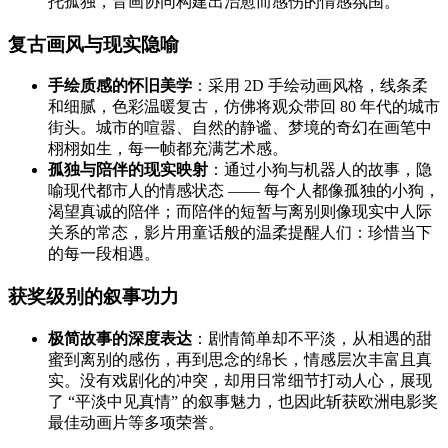
托孤独，音画协同构建出治愈而感伤的情感氛围。
复古画风与现实隐喻
手绘质感的怀旧美学
：采用 2D 手绘动画风格，线条柔
和细腻，色彩温暖复古，仿佛将观众带回 80 年代的城市
街头。城市的喧嚣、自然的静谧、梦境的奇幻在画笔中
栩栩如生，每一帧都充满艺术感。
孤独与陪伴的现实映射
：通过小狗与机器人的故事，隐
喻现代都市人的情感状态 —— 每个人都像孤独的小狗，
渴望真诚的陪伴；而陪伴的短暂与离别则像现实中人际
关系的常态，影片用童话般的温柔提醒人们：珍惜当下
的每一段相遇。
获奖级别的叙事功力
极简故事的深度表达
：剧情简单却不平淡，从相遇的甜
蜜到离别的感伤，再到思念的绵长，情感层次丰富且真
实。没有戏剧化的冲突，却用日常细节打动人心，展现
了 “平淡中见真情” 的叙事魅力，也因此斩获欧洲电影奖
最佳动画片等多项荣誉。