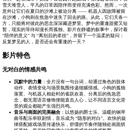
雪天堆雪人，平凡的日常因陪伴而变得充满色彩。然而，一次
意外让它们在夏日的沙滩上被迫分离 —— 机器人因故障被留
在沙滩，小狗则在焦急中迷失了回去的路。从此，它们天各一
方，只能将对彼此的思念深深藏进梦里。梦中的重逢甜蜜又短
暂，现实的等待却漫长而孤独。影片在静谧的叙事中，探讨着
“陪伴的意义” 与 “离别后的牵挂”，并留下一个温柔的疑问：
反复梦见的人，是否还会有重逢的一天？
影片特色
无对白的情感共鸣
沉默中的力量
：全片没有一句台词，却通过角色的肢体
动作、表情变化与场景氛围传递细腻情感。小狗的孤独
落寞、与机器人相处时的雀跃欢喜、分离后的焦急思
念，都无需语言修饰便能直击人心，让不同语言文化背
景的观众都能产生强烈共鸣。
音乐与画面的完美融合
：以悠扬的爵士乐、温暖的钢琴
曲等配乐串联剧情，音乐成为 “隐形的对白”。欢快的旋
律搭配嬉戏场景传递快乐，舒缓的节奏伴随独处画面烘