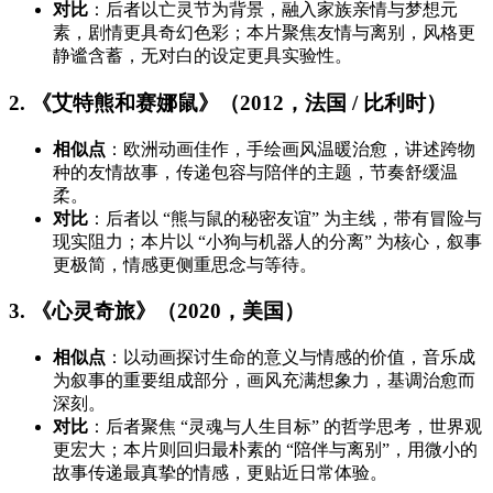
对比
：后者以亡灵节为背景，融入家族亲情与梦想元
素，剧情更具奇幻色彩；本片聚焦友情与离别，风格更
静谧含蓄，无对白的设定更具实验性。
2. 《艾特熊和赛娜鼠》（2012，法国 / 比利时）
相似点
：欧洲动画佳作，手绘画风温暖治愈，讲述跨物
种的友情故事，传递包容与陪伴的主题，节奏舒缓温
柔。
对比
：后者以 “熊与鼠的秘密友谊” 为主线，带有冒险与
现实阻力；本片以 “小狗与机器人的分离” 为核心，叙事
更极简，情感更侧重思念与等待。
3. 《心灵奇旅》（2020，美国）
相似点
：以动画探讨生命的意义与情感的价值，音乐成
为叙事的重要组成部分，画风充满想象力，基调治愈而
深刻。
对比
：后者聚焦 “灵魂与人生目标” 的哲学思考，世界观
更宏大；本片则回归最朴素的 “陪伴与离别”，用微小的
故事传递最真挚的情感，更贴近日常体验。