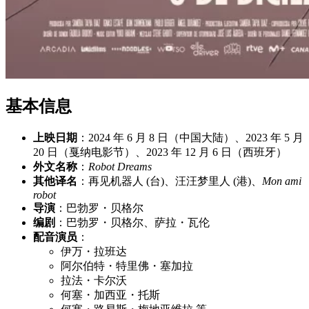
基本信息
上映日期
：2024 年 6 月 8 日（中国大陆）、2023 年 5 月
20 日（戛纳电影节）、2023 年 12 月 6 日（西班牙）
外文名称
：
Robot Dreams
其他译名
：再见机器人 (台)、汪汪梦里人 (港)、
Mon ami
robot
导演
：巴勃罗・贝格尔
编剧
：巴勃罗・贝格尔、萨拉・瓦伦
配音演员
：
伊万・拉班达
阿尔伯特・特里佛・塞加拉
拉法・卡尔沃
何塞・加西亚・托斯