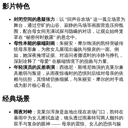
影片特色
封闭空间的悬疑张力
：以 “回声谷农场” 这一孤立场景为
舞台，通过空旷的山谷、寂静的马场等画面营造压抑氛
围，配合母女间充满试探与隐瞒的对话，让观众始终笼
罩在 “秘密何时败露” 的悬念中。
母性本能的极端刻画
：朱丽安・摩尔饰演的凯特突破传
统母亲形象，为救女儿展现出偏执与狠戾的一面。例
如，她深夜掩埋证据、对追问者撒谎时的冷静与挣扎，
深刻诠释了 “母爱” 在极端情境下的扭曲与力量。
年轻演员的反差表演
：西德尼・斯维尼饰演的克莱尔兼
具脆弱与叛逆，从雨夜惊魂时的恐惧到后续对母亲的依
赖与抗拒，其情绪切换细腻，与朱丽安・摩尔的对手戏
成为影片核心看点。
经典场景
雨夜对峙
：克莱尔浑身是血地出现在农场门口，凯特在
暴雨中为女儿擦拭血迹，镜头透过雨幕特写两人颤抖的
双手与复杂的眼神 —— 母亲的震惊、女儿的恐惧与躲