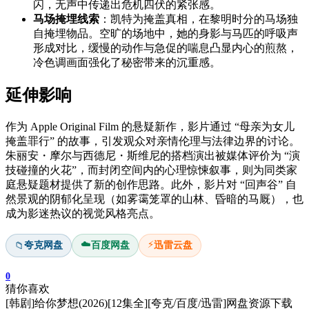
闪，无声中传递出危机四伏的紧张感。
马场掩埋线索
：凯特为掩盖真相，在黎明时分的马场独
自掩埋物品。空旷的场地中，她的身影与马匹的呼吸声
形成对比，缓慢的动作与急促的喘息凸显内心的煎熬，
冷色调画面强化了秘密带来的沉重感。
延伸影响
作为 Apple Original Film 的悬疑新作，影片通过 “母亲为女儿
掩盖罪行” 的故事，引发观众对亲情伦理与法律边界的讨论。
朱丽安・摩尔与西德尼・斯维尼的搭档演出被媒体评价为 “演
技碰撞的火花”，而封闭空间内的心理惊悚叙事，则为同类家
庭悬疑题材提供了新的创作思路。此外，影片对 “回声谷” 自
然景观的阴郁化呈现（如雾霭笼罩的山林、昏暗的马厩），也
成为影迷热议的视觉风格亮点。
☁️
⚡
夸克网盘
百度网盘
迅雷云盘
📁
0
猜你喜欢
[韩剧]给你梦想(2026)[12集全][夸克/百度/迅雷]网盘资源下载