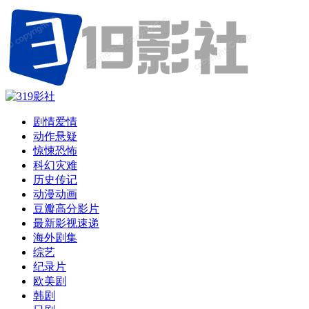
剧情爱情
动作悬疑
惊悚恐怖
科幻灾难
历史传记
动漫动画
豆瓣高分影片
最新影视速递
海外剧集
综艺
纪录片
欧美剧
韩剧