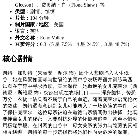
Gleeson）、费奥纳・肖（Fiona Shaw）等
类型
：剧情、惊悚
片长
：104 分钟
制片国家 / 地区
：美国
语言
：英语
外文名称
：Echo Valley
豆瓣评分
：6.3（5 星 7.5%，4 星 24.5%，3 星 48.7%）
核心剧情
凯特・加勒特（朱丽安・摩尔 饰）因个人悲剧陷入人生低
谷，她在风景如画却与世隔绝的回声谷农场寄宿并训练马匹，
试图在宁静中寻求救赎。某天深夜，她叛逆的女儿克莱尔（西
德尼・斯维尼 饰）突然出现在农场门口 —— 浑身颤抖、惊恐
万分，衣物上沾染着不属于自己的血迹。随着克莱尔语无伦次
的叙述，凯特逐渐意识到女儿可能卷入了一场危险的事件。为
了保护克莱尔，这位母亲被迫在道德与亲情间做出抉择：她既
要掩盖女儿的秘密，又要对抗外界的怀疑与追查，甚至不惜动
用极端手段。在封闭的山谷中，母女关系的张力与隐藏的真相
相互纠缠，凯特的每一步选择都将她们推向更危险的深渊。