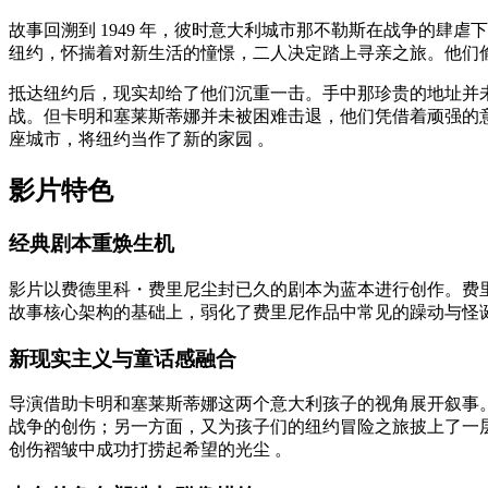
故事回溯到 1949 年，彼时意大利城市那不勒斯在战争的
纽约，怀揣着对新生活的憧憬，二人决定踏上寻亲之旅。他们
抵达纽约后，现实却给了他们沉重一击。手中那珍贵的地址并
战。但卡明和塞莱斯蒂娜并未被困难击退，他们凭借着顽强的
座城市，将纽约当作了新的家园 。
影片特色
经典剧本重焕生机
影片以费德里科・费里尼尘封已久的剧本为蓝本进行创作。费
故事核心架构的基础上，弱化了费里尼作品中常见的躁动与怪
新现实主义与童话感融合
导演借助卡明和塞莱斯蒂娜这两个意大利孩子的视角展开叙事。
战争的创伤；另一方面，又为孩子们的纽约冒险之旅披上了一
创伤褶皱中成功打捞起希望的光尘 。