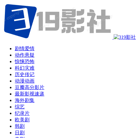
剧情爱情
动作悬疑
惊悚恐怖
科幻灾难
历史传记
动漫动画
豆瓣高分影片
最新影视速递
海外剧集
综艺
纪录片
欧美剧
韩剧
日剧