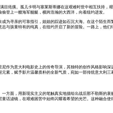
肆虐下满目疮痍。孤儿卡明与塞莱斯蒂娜在这艰难时世中相互扶持
偷偷登上一艘海军舰艇，横跨浩瀚的大西洋，向着纽约进发。
未成为寻亲的可靠指引，姐姐的踪迹如石沉大海。在这个陌生而
意志与孩童特有的纯真，在纽约开启了新的冒险。一路上，他们
里尼作为意大利电影史上的传奇导演，其独特的创作风格影响深
诞元素，赋予影片温馨质朴的全新气质，宛如一部传统意大利三幕
一方面，用新现实主义的笔触真实地描绘出战后那不勒斯的衰败
层童话滤镜，在艰难困苦中始终闪耀着希望的光芒。这种融合使