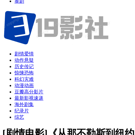
泰剧
剧情爱情
动作悬疑
历史传记
惊悚恐怖
科幻灾难
动漫动画
豆瓣高分影片
最新影视速递
海外剧集
纪录片
综艺
[剧情电影]《从那不勒斯到纽约》