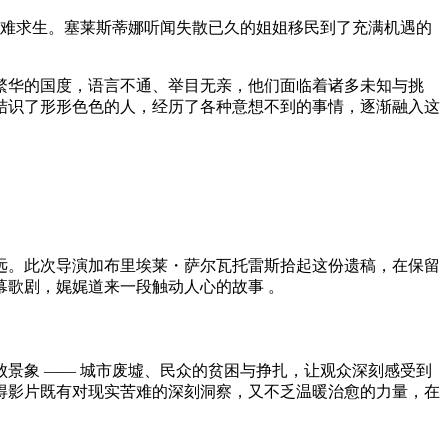
，艰难求生。塞莱斯蒂娜听闻失散已久的姐姐移民到了充满机遇的
繁华的国度，语言不通、举目无亲，他们面临着诸多未知与挑
结识了形形色色的人，经历了各种意想不到的事情，逐渐融入这
远。此次导演加布里埃莱・萨尔瓦托雷斯拾起这份遗稿，在保留
歌剧，娓娓道来一段触动人心的故事 。
景象 —— 城市废墟、民众的贫困与挣扎，让观众深刻感受到
得影片既有对现实苦难的深刻洞察，又不乏温暖治愈的力量，在