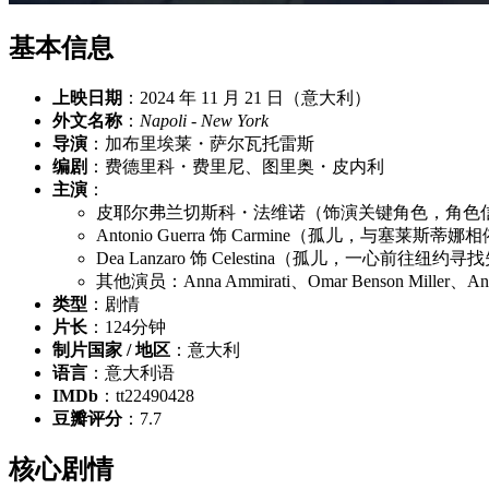
基本信息
上映日期
：2024 年 11 月 21 日（意大利）
外文名称
：
Napoli - New York
导演
：加布里埃莱・萨尔瓦托雷斯
编剧
：费德里科・费里尼、图里奥・皮内利
主演
：
皮耶尔弗兰切斯科・法维诺（饰演关键角色，角色
Antonio Guerra 饰 Carmine（孤儿，与塞
Dea Lanzaro 饰 Celestina（孤儿，一心前往纽
其他演员：Anna Ammirati、Omar Benson Miller、Anna 
类型
：剧情
片长
：124分钟
制片国家 / 地区
：意大利
语言
：意大利语
IMDb
：tt22490428
豆瓣评分
：7.7
核心剧情