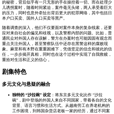
的秘密，背后似乎有一只无形的手在操控着一切。而在处理少
儿诱拐案时，随着时间紧迫，案件毫无头绪，两人承受着巨大
的压力，同时也意外牵扯出背后更大的犯罪网络，其中包括日
本户口买卖、国外人口买卖等黑产。
随着调查的深入，他们不仅要面对案件本身的复杂线索，还要
应对来自社会的偏见和歧视，以及警察内部的问题。比如，普
通民众对外国人存在误解，警方在办案时也可能因固有观念而
重点关注外国人，甚至警察队伍中还存在黑警这样的腐败现
象。麻里和有木野在重重困难下，凭借坚定的信念和彼此的信
任，一步步揭开真相，同时也在这个过程中实现了自我救赎，
重拾对生活和正义的信心 。
剧集特色
多元文化与悬疑的融合
独特的 “沙拉碗” 设定
：将东京多元文化比作 “沙拉
碗”，剧中登场的外国人来自不同国家，带着各自的文化
背景、语言习惯和生活方式。从越南劳工在养老机构的
工作困境，到韩国杂货店老板一家的经历，通过不同案