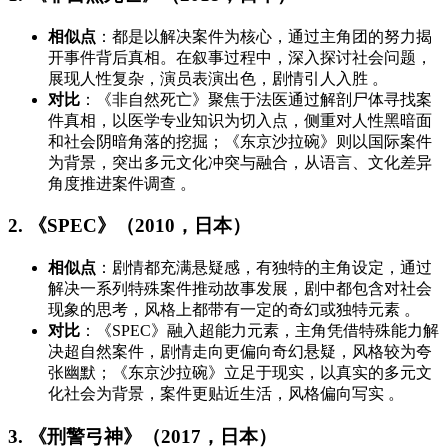
相似点
：都是以解决案件为核心，通过主角团的努力揭
开事件背后真相。在叙事过程中，深入探讨社会问题，
展现人性复杂，演员表演出色，剧情引人入胜 。
对比
：《非自然死亡》聚焦于法医通过解剖尸体寻找案
件真相，以医学专业知识为切入点，侧重对人性黑暗面
和社会阴暗角落的挖掘；《东京沙拉碗》则以国际案件
为背景，突出多元文化冲突与融合，从语言、文化差异
角度推进案件调查 。
2. 《SPEC》（2010，日本）
相似点
：剧情都充满悬疑感，有独特的主角设定，通过
解决一系列特殊案件推动故事发展，剧中都包含对社会
现象的思考，风格上都带有一定的奇幻或独特元素 。
对比
：《SPEC》融入超能力元素，主角凭借特殊能力解
决超自然案件，剧情走向更偏向奇幻悬疑，风格较为夸
张幽默；《东京沙拉碗》立足于现实，以真实的多元文
化社会为背景，案件更贴近生活，风格偏向写实 。
3. 《刑警弓神》（2017，日本）