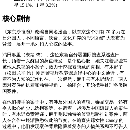
星 15.1%、1 星 3.3%）
核心剧情
《东京沙拉碗》改编自同名漫画，以东京这个拥有 70 多万在
日外国人，不同语言、饮食、文化并存的 “沙拉碗” 大都市为
背景，展开一系列扣人心弦的故事。
鸿田麻里（奈绪 饰），这位东新宿分署国际搜查系巡查部
长，顶着一头醒目的莴苣绿发，是个热心肠。她关注着那些常
被他人忽视的小案子，致力于挖掘被隐藏的真相。有木野了
（松田龙平 饰）则是警视厅教养课通译中心的中文通译，有
着不为人知的悲伤过往。一次偶然，麻里与有木野结识，两人
因对案件的执着和独特视角，一拍即合，开始携手处理各类跨
国案件。
在他们接手的案子中，有涉及外国人的盗窃、毒品交易，还有
令人揪心的少儿诱拐案等。在调查一起涉及中国嫌疑人的案件
时，有木野负责翻译，麻里则以独特的侦查思路推进案件，两
人在合作中逐渐熟悉彼此的节奏。在追查失踪女性 Candy 的
过程中，他们发现案件背后隐藏着复杂的人物关系和不可告人