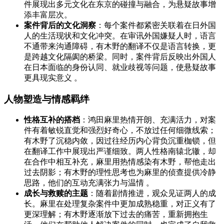
件展现出多元文化在东京的碰撞与融合，为悬疑故事增
添丰富层次。
案件背后的文化洞察
：每个案件都紧密关联着在日外国
人的生活现状和文化冲突。在审讯外国嫌疑人时，语言
不通带来沟通障碍，有木野的翻译不仅是语言转换，更
是跨越文化隔阂的桥梁。同时，案件背后反映出外国人
在日本面临的身份认同、就业歧视等问题，使悬疑故事
更具现实意义 。
人物塑造与情感羁绊
性格互补的搭档
：鸿田麻里热情开朗、充满活力，对案
件有着敏锐直觉和强烈好奇心，不放过任何细微线索；
有木野了沉稳内敛，因过往经历内心背负沉重枷锁，但
在翻译工作中展现出严谨细致。两人性格南辕北辙，却
在合作中相互补充，麻里用热情感染有木野，帮他走出
过去阴影；有木野的理性思考也为麻里的侦查提供冷静
思路，他们的互动充满张力与温情 。
成长与救赎的主题
：随着剧情推进，观众见证两人的成
长。麻里在处理复杂案件中更加成熟稳重，对正义有了
更深理解；有木野逐渐放下过去的痛苦，重新拥抱生