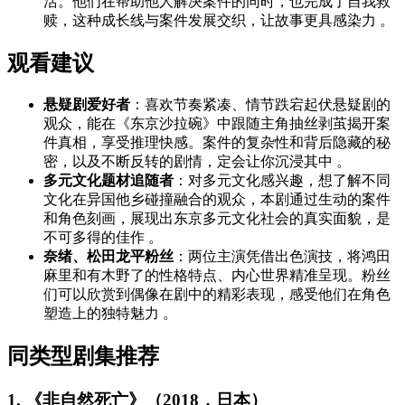
活。他们在帮助他人解决案件的同时，也完成了自我救
赎，这种成长线与案件发展交织，让故事更具感染力 。
观看建议
悬疑剧爱好者
：喜欢节奏紧凑、情节跌宕起伏悬疑剧的
观众，能在《东京沙拉碗》中跟随主角抽丝剥茧揭开案
件真相，享受推理快感。案件的复杂性和背后隐藏的秘
密，以及不断反转的剧情，定会让你沉浸其中 。
多元文化题材追随者
：对多元文化感兴趣，想了解不同
文化在异国他乡碰撞融合的观众，本剧通过生动的案件
和角色刻画，展现出东京多元文化社会的真实面貌，是
不可多得的佳作 。
奈绪、松田龙平粉丝
：两位主演凭借出色演技，将鸿田
麻里和有木野了的性格特点、内心世界精准呈现。粉丝
们可以欣赏到偶像在剧中的精彩表现，感受他们在角色
塑造上的独特魅力 。
同类型剧集推荐
1. 《非自然死亡》（2018，日本）