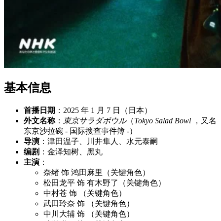
基本信息
首播日期
：2025 年 1 月 7 日（日本）
外文名称
：
東京サラダボウル
（
Tokyo Salad Bowl
，又名
东京沙拉碗 - 国际搜查事件簿 -）
导演
：津田温子、川井隼人、水元泰嗣
编剧
：金泽知树、黑丸
主演
：
奈绪 饰 鸿田麻里（关键角色）
松田龙平 饰 有木野了（关键角色）
中村苍 饰 （关键角色）
武田玲奈 饰 （关键角色）
中川大辅 饰 （关键角色）