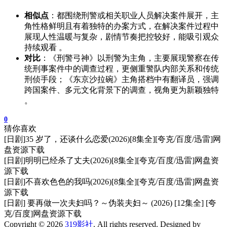
相似点
：都围绕刑警或相关职业人员解决案件展开，主
角性格鲜明且有着独特的办案方式，在解决案件过程中
展现人性温暖与复杂，剧情节奏把控较好，能吸引观众
持续观看 。
对比
：《刑警弓神》以刑警为主角，主要展现警察在传
统刑事案件中的调查过程，更侧重警队内部关系和传统
刑侦手段；《东京沙拉碗》主角搭档中有翻译员，强调
跨国案件、多元文化背景下的调查，视角更为新颖独特
。
0
猜你喜欢
[日剧]35 岁了，还谈什么恋爱(2026)[8集全][夸克/百度/迅雷]网
盘资源下载
[日剧]明明已经杀了丈夫(2026)[8集全][夸克/百度/迅雷]网盘资
源下载
[日剧]不喜欢色色的我吗(2026)[8集全][夸克/百度/迅雷]网盘资
源下载
[日剧] 要再做一次夫妇吗？～伪装夫妇～ (2026) [12集全] [夸
克/百度]网盘资源下载
Copyright © 2026
319影社
. All rights reserved. Designed by