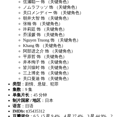
弦濑聪一 饰 （关键角色）
ノムラフッソ 饰 （关键角色）
关口メンディー 饰 （关键角色）
朝井大智 饰 （关键角色）
张翰 饰 （关键角色）
许莉廷 饰 （关键角色）
乔湲媛 饰 （关键角色）
Nguyen Truong 饰 （关键角色）
Khang 饰 （关键角色）
阿部进之介 饰 （关键角色）
平原哲 饰 （关键角色）
井本绚子 饰 （关键角色）
皆川猿时 饰 （关键角色）
三上博史 饰 （关键角色）
关口曼迪 饰 （关键角色）
类型
：剧情、悬疑、犯罪
集数
：9 集
单集片长
：45 分钟
制片国家 / 地区
：日本
语言
：日语
IMDb:
tt35435312
豆瓣评分
：6.5（5 星 9.4%、4 星 27.4%、3 星 44.9%、2