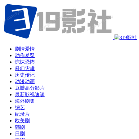
剧情爱情
动作悬疑
惊悚恐怖
科幻灾难
历史传记
动漫动画
豆瓣高分影片
最新影视速递
海外剧集
综艺
纪录片
欧美剧
韩剧
日剧