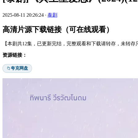
2025-08-11 20:26:24
·
泰剧
高清片源下载链接（可在线观看）
【本剧共12集，已更新完结，完整观看和下载请转存，未转存只
资源链接：
夸克网盘
📁