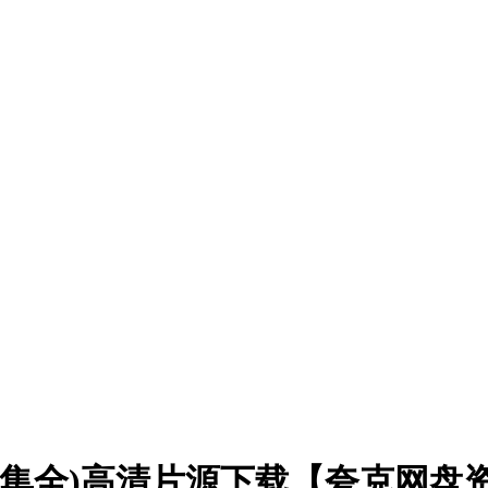
(12集全)高清片源下载【夸克网盘资