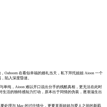
aboom 在看似幸福的婚礼当天，私下拜托姐姐 Aioon 一个
车祸，陷入深度昏迷。
脆弱与单纯，Aioon 难以开口说出分手的残酷真相，更无法在此时
柔、坚韧与对生活的独特感知力打动，原本出于同情的伪装，逐渐滋生出
也要处理与 May 的过往情分，更要直面姐姐与爱人之间的新羁