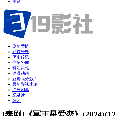
泰剧
剧情爱情
动作悬疑
历史传记
惊悚恐怖
科幻灾难
动漫动画
豆瓣高分影片
最新影视速递
海外剧集
纪录片
综艺
[泰剧]《冥王星爱恋》(2024)