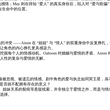
感情；May 则在得知 “爱人” 的真实身份后，陷入对 “爱与
在生命中的位置。
的冲突 ——Aioon 在 “姐姐” 与 “情人” 的双重身份中
让角色的内心挣扎更具感染力。
每个人的情感动机。Oaboom 对婚姻与爱情的矛盾、Aioon 
人性的复杂与爱情的无解。
象隐喻被忽视、被遗忘的情感。剧中角色的爱与执念如同冥王星，
” 是否就不配拥有存在的意义？
的秘密、姐妹关系的裂痕等悬疑线索，并非独立于爱情之外，而是与
选择。