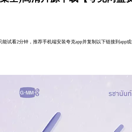
能试看2分钟，推荐手机端安装夸克app并复制以下链接到app