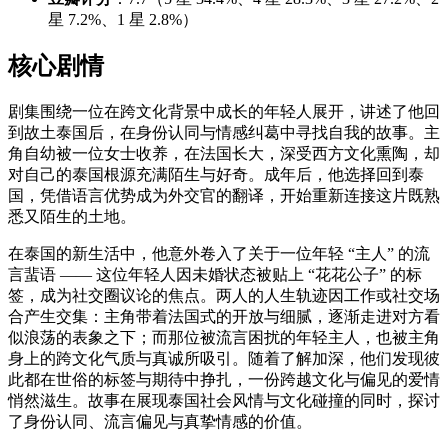
星 7.2%、1 星 2.8%）
核心剧情
剧集围绕一位在跨文化背景中成长的年轻人展开，讲述了他回
到故土泰国后，在身份认同与情感纠葛中寻找自我的故事。主
角自幼被一位女士收养，在法国长大，深受西方文化熏陶，却
对自己的泰国根源充满陌生与好奇。成年后，他选择回到泰
国，凭借语言优势成为外交官的翻译，开始重新连接这片既熟
悉又陌生的土地。
在泰国的新生活中，他意外卷入了关于一位年轻 “主人” 的流
言蜚语 —— 这位年轻人因未婚状态被贴上 “花花公子” 的标
签，成为社交圈议论的焦点。两人的人生轨迹因工作或社交场
合产生交集：主角带着法国式的开放与细腻，逐渐走进对方看
似浪荡的表象之下；而那位被流言困扰的年轻主人，也被主角
身上的跨文化气质与真诚所吸引。随着了解加深，他们发现彼
此都在世俗的标签与期待中挣扎，一份跨越文化与偏见的爱情
悄然滋生。故事在展现泰国社会风情与文化碰撞的同时，探讨
了身份认同、流言偏见与真挚情感的价值。