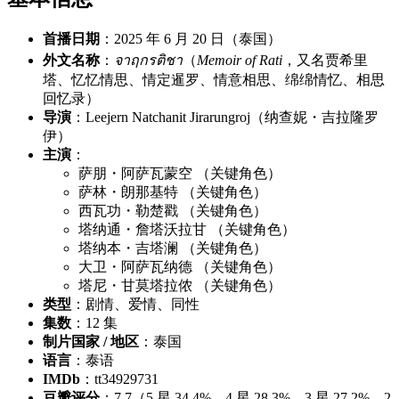
首播日期
：2025 年 6 月 20 日（泰国）
外文名称
：
จาฤกรติชา
（
Memoir of Rati
，又名贾希里
塔、忆忆情思、情定暹罗、情意相思、绵绵情忆、相思
回忆录）
导演
：Leejern Natchanit Jirarungroj（纳查妮・吉拉隆罗
伊）
主演
：
萨朋・阿萨瓦蒙空 （关键角色）
萨林・朗那基特 （关键角色）
西瓦功・勒楚戳 （关键角色）
塔纳通・詹塔沃拉甘 （关键角色）
塔纳本・吉塔澜 （关键角色）
大卫・阿萨瓦纳德 （关键角色）
塔尼・甘莫塔拉侬 （关键角色）
类型
：剧情、爱情、同性
集数
：12 集
制片国家 / 地区
：泰国
语言
：泰语
IMDb
：tt34929731
豆瓣评分
：7.7（5 星 34.4%、4 星 28.3%、3 星 27.2%、2