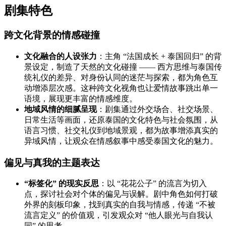
剧集特色
跨文化背景的情感碰撞
文化融合的人设张力
：主角 “法国成长 + 泰国回归” 的背
景设定，制造了天然的文化碰撞 —— 西方思维与泰国传
统礼仪的差异、对身份认同的迷茫与探索，都为角色互
动增添层次感。这种跨文化视角也让爱情故事跳出单一
语境，展现更丰富的情感维度。
地域风情的细腻呈现
：剧集通过外交场合、社交场景、
日常生活等画面，还原泰国的文化特色与社会氛围，从
语言习惯、社交礼仪到地域景观，都为故事增添真实的
异域风情，让观众在情感叙事中感受泰国文化的魅力。
偏见与真我的主题表达
“标签化” 的现实反思
：以 “花花公子” 的流言为切入
点，探讨社会对个体的偏见与误解。剧中角色如何打破
外界的刻板印象，找到真实的自我与情感，传递 “不被
流言定义” 的价值观，引发观众对 “他人眼光与自我认
同” 的思考。