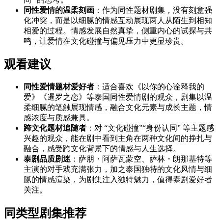
同性爱情的温柔刻画
：作为同性题材剧集，没有刻意强
化冲突，而是以细腻的情感互动展现两人从陌生到相知
相爱的过程。情感发展自然真挚，侧重内心的试探与共
鸣，让爱情在文化碰撞与偏见压力中更显珍贵。
观看建议
同性爱情题材爱好者
：适合喜欢《以你的心诠释我的
爱》《暹罗之恋》等泰国同性爱情剧的观众，剧集以温
柔细腻的笔触展现情感，融合文化元素与成长主题，情
感浓度与质感兼具。
跨文化题材追随者
：对 “文化碰撞”“身份认同” 等主题感
兴趣的观众，能在剧中看到主角在两种文化间的挣扎与
融合，感受跨文化背景下的情感与人生选择。
泰剧品质剧迷
：萨朋・阿萨瓦蒙空、萨林・朗那基特等
主演的对手戏充满张力，加之泰国独特的文化风情与细
腻的情感渲染，为剧集注入独特魅力，值得泰剧爱好者
关注。
同类型剧集推荐