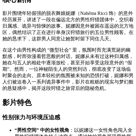
影片围绕年轻倔强的脱衣舞娘妮娜（Nahéma Ricci 饰）的意外
经历展开，讲述了一段在偏远北方的男性狩猎团体中，交织着
归属感、诡异与惊悚的故事。妮娜因意外被困在遥远的北方地
区，偶然结识了正在进行单身汉狩猎旅行的五位男性顾客。在
她的恳求下，这群男人同意让她暂时留下同住几天。
在这个由男性构成的 “微型社会” 里，氛围时而充满荒诞的幽
默感，时而弥漫着哲思般的对话。妮娜从未有过这种归属感，
她在与五人的相处中逐渐放松，甚至开始享受这段意外的 “假
期”。然而，一位神秘陌生人的突然到访，彻底改变了这场临
时聚会的走向。原本轻松的氛围被未知的恐惧打破，妮娜和男
人们被迫卷入一系列诡异事件中，影片在粗粝的现实与梦幻般
的悬疑感中，揭开这段狩猎之旅背后的隐秘危机。
影片特色
性别张力与环境压迫感
“男性空间” 中的女性视角
：以妮娜这一女性角色闯入全