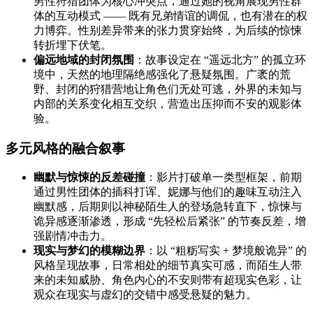
男性狩猎团体为核心冲突点，通过她的视角展现男性群
体的互动模式 —— 既有兄弟情谊的调侃，也有潜在的权
力博弈。性别差异带来的张力贯穿始终，为后续的惊悚
转折埋下伏笔。
偏远地域的封闭氛围
：故事设定在 “遥远北方” 的孤立环
境中，天然的地理隔绝感强化了悬疑氛围。广袤的荒
野、封闭的狩猎营地让角色们无处可逃，外界的未知与
内部的关系变化相互交织，营造出压抑而不安的观影体
验。
多元风格的融合叙事
幽默与惊悚的反差碰撞
：影片打破单一类型框架，前期
通过男性团体的插科打诨、妮娜与他们的趣味互动注入
幽默感，后期则以神秘陌生人的登场急转直下，惊悚与
诡异感逐渐渗透，形成 “先轻松后紧张” 的节奏反差，增
强剧情冲击力。
现实与梦幻的模糊边界
：以 “粗粝写实 + 梦境般诡异” 的
风格呈现故事，日常相处的细节真实可感，而陌生人带
来的未知威胁、角色内心的不安则带有超现实色彩，让
观众在现实与虚幻的交错中感受悬疑的魅力。