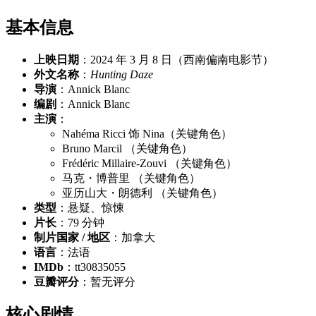
基本信息
上映日期
：2024 年 3 月 8 日（西南偏南电影节）
外文名称
：
Hunting Daze
导演
：Annick Blanc
编剧
：Annick Blanc
主演
：
Nahéma Ricci 饰 Nina（关键角色）
Bruno Marcil （关键角色）
Frédéric Millaire-Zouvi （关键角色）
马克・博普里 （关键角色）
亚历山大・朗德利 （关键角色）
类型
：悬疑、惊悚
片长
：79 分钟
制片国家 / 地区
：加拿大
语言
：法语
IMDb
：tt30835055
豆瓣评分
：暂无评分
核心剧情