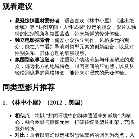
观看建议
悬疑惊悚题材爱好者
：适合喜欢《林中小屋》《逃出绝
命镇》等 “封闭空间 + 人性试探” 设定的观众，影片以独
特的性别视角和氛围营造，带来新鲜的惊悚体验。
独立电影探索者
：偏爱小众独立制作、风格多元的观
众，能在片中看到导演对类型元素的创新融合，以及对
性别关系、群体心理的细腻观察。
氛围型叙事追随者
：注重影片情绪渲染与环境塑造的观
众，偏远北方的地域特色、封闭空间的压迫感，以及从
轻松到诡异的风格转变，能带来沉浸式的悬疑体验。
同类型影片推荐
1. 《林中小屋》（2012，美国）
相似点
：均以 “封闭环境中的群体遭遇未知威胁” 为核
心，融合幽默与惊悚元素，打破传统类型片框架，充满
意外转折。
对比
：后者以奇幻设定和对恐怖套路的调侃为亮点，风