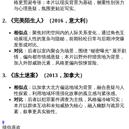
格更荒诞夸张；本片以现实背景为基础，侧重性别张力
与心理悬疑，氛围更贴近写实。
2. 《完美陌生人》（2016，意大利）
相似点
：聚焦封闭空间内的人际关系变化，通过角色互
动展现人性的复杂与隐秘，前期轻松日常与后期冲突爆
发形成对比。
对比
：后者以室内聚会为场景，围绕 “秘密曝光” 展开剧
情，偏向都市情感悬疑；本片以野外狩猎营地为背景，
加入外部威胁元素，风格更偏向惊悚冒险。
3. 《冻土迷案》（2013，加拿大）
相似点
：以加拿大北方偏远地域为背景，融合悬疑与人
性探索，利用地域环境强化故事的孤立感与紧张感。
对比
：后者以犯罪案件调查为主线，风格偏冷峻写实；
本片以群体互动和未知威胁为核心，融入幽默与诡异元
素，叙事更具实验性。
0
猜你喜欢