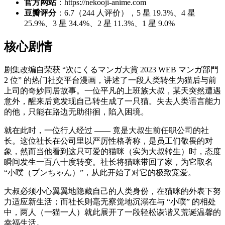
官方网站
：https://nekooji-anime.com
豆瓣评分
：6.7（244 人评价），5 星 19.3%、4 星
25.9%、3 星 34.4%、2 星 11.3%、1 星 9.0%
核心剧情
剧集改编自荣获 “次にくるマンガ大賞 2023 WEB マンガ部門
2 位” 的热门社交平台漫画，讲述了一段人类转生为猫后与前
上司的奇妙同居故事。一位平凡的上班族大叔，某天突然遭遇
意外，醒来后竟发现自己转生成了一只猫。失去人类语言能力
的他，只能在路边无助徘徊，陷入困境。
就在此时，一位行人经过 —— 竟是大叔生前任职公司的社
长。这位社长在公司里以严厉性格著称，是员工们敬畏的对
象，然而当他看到这只可爱的猫咪（实为大叔转生）时，态度
瞬间发生一百八十度转变。社长将猫咪带回了家，为它取名
“小噗（プンちゃん）”，从此开始了对它的极致宠爱。
大叔必须小心翼翼地隐藏自己的人类身份，在猫咪的外表下努
力适应新生活；而社长则毫无察觉地沉溺在与 “小噗” 的相处
中，两人（一猫一人）就此展开了一段轻松诙谐又荒诞温馨的
幸福生活。