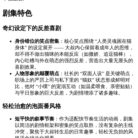
剧集特色
奇幻设定下的反差喜剧
身份错位的笑点密集
：核心笑点围绕 “人类灵魂困在猫
身体” 的设定展开 —— 大叔内心保留着成年人的思维，
却不得不做出猫咪的本能反应（如撒娇、追逗猫棒），
内心吐槽与外在萌态的强烈反差，营造出大量无厘头的
喜剧效果。
人物形象的颠覆萌点
：社长的 “双面人设” 是关键萌点，
职场上的严厉上司与私下里的 “猫奴” 状态形成鲜明对
比，他对 “小噗” 的宠溺互动（如温柔喂食、亲密贴贴）
与平日形象的巨大反差，为剧情增添了诸多趣味。
轻松治愈的泡面番风格
短平快的叙事节奏
：作为适配快节奏生活的动画，剧集
以简洁的剧情框架和密集的笑点取胜，没有复杂的主线
冲突，聚焦于大叔转生后的日常趣事，轻松无负担的风