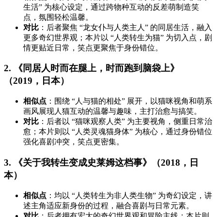
生活” 为核心设定，通过跨物种互动的反差萌制造笑
点，氛围轻松温馨。
对比
：后者聚焦 “龙女仆与人类主人” 的同居生活，融入
更多奇幻世界观；本片以 “人类转生为猫” 为切入点，剧
情更贴近日常，笑点更聚焦于身份错位。
2. 《同居人时而在腿上，时而跑到脑袋上》
（2019，日本）
相似点
：围绕 “人与猫的相处” 展开，以猫咪视角和萌系
画风展现人猫互动的温馨与趣味，主打治愈与搞笑。
对比
：后者以 “猫咪观察人类” 为主要视角，侧重日常治
愈；本片则以 “人类灵魂猫身体” 为核心，通过身份错位
强化喜剧冲突，笑点更密集。
3. 《关于我转生变成史莱姆这档事》（2018，日
本）
相似点
：均以 “人类转生为非人类生物” 为奇幻设定，讲
述主角适应新身份的过程，融合喜剧与日常元素。
对比
：后者拥有宏大的奇幻世界观和冒险主线；本片则