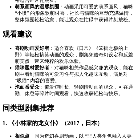
格适合碎片化观看。
萌系画风的温馨氛围
：动画采用可爱的萌系画风，猫咪
“小噗” 的形象软萌讨喜，社长与猫咪的互动充满温情，
整体氛围轻松治愈，能让观众在忙碌中获得片刻放松。
观看建议
喜剧动画爱好者
：适合喜欢《日常》《笨拙之极的上
野》等轻松搞笑动画的观众，剧集凭借奇幻设定和反差
萌笑点，带来纯粹的欢乐体验。
猫咪题材爱好者
：对猫咪相关作品感兴趣的观众，能在
剧中看到猫咪的可爱习性与拟人化趣味互动，满足对
“吸猫” 内容的喜爱。
泡面番受众
：偏爱短时长、轻剧情动画的观众，可在通
勤、休息等碎片时间观看，快速收获轻松与快乐。
同类型剧集推荐
1. 《小林家的龙女仆》（2017，日本）
相似点
：同为奇幻喜剧动画，以 “非人类角色融入人类