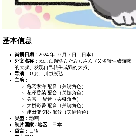
基本信息
首播日期
：2024 年 10 月 7 日（日本）
外文名称
：
ねこに転生したおじさん
（又名转生成猫咪
的大叔、发现自己转生成猫的大叔）
导演
：りお、川越崇弘
主演
：
龟冈孝洋 配音（关键角色）
花泽香菜 配音（关键角色）
关智一 配音（关键角色）
大桥彩香 配音（关键角色）
津田健次郎 配音（关键角色）
类型
：动画
制片国家 / 地区
：日本
语言
：日语