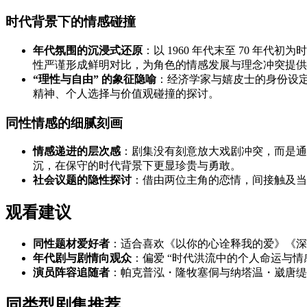
时代背景下的情感碰撞
年代氛围的沉浸式还原
：以 1960 年代末至 70 
性严谨形成鲜明对比，为角色的情感发展与理念冲突提供
“理性与自由” 的象征隐喻
：经济学家与嬉皮士的身份设定
精神、个人选择与价值观碰撞的探讨。
同性情感的细腻刻画
情感递进的层次感
：剧集没有刻意放大戏剧冲突，而是通
沉，在保守的时代背景下更显珍贵与勇敢。
社会议题的隐性探讨
：借由两位主角的恋情，间接触及当
观看建议
同性题材爱好者
：适合喜欢《以你的心诠释我的爱》《深
年代剧与剧情向观众
：偏爱 “时代洪流中的个人命运与情感
演员阵容追随者
：帕克普泓・隆牧塞侗与纳塔温・崴唐缇
同类型剧集推荐