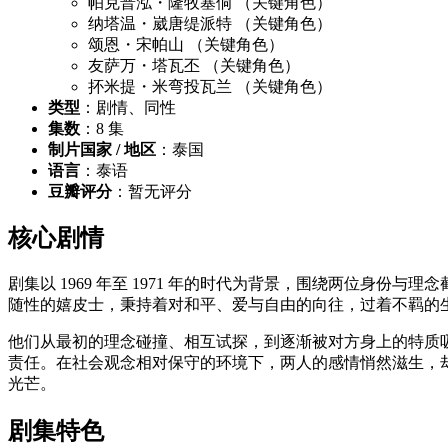
帕克普泓・隆牧塞侗 （关键角色）
纳塔温・崴唐缇派特 （关键角色）
颂恩・宋帕山 （关键角色）
友萨万・塔瓦丕 （关键角色）
抔米提・米弯投瓦兰 （关键角色）
类型
：剧情、同性
集数
：8 集
制片国家 / 地区
：泰国
语言
：泰语
豆瓣评分
：暂无评分
核心剧情
剧集以 1969 年至 1971 年的时代为背景，围绕两位
随性的嬉皮士，秉持着对和平、爱与自由的向往，过着不羁的
他们从最初的理念碰撞、相互试探，到逐渐被对方身上的特质吸
责任。在社会观念相对保守的环境下，两人的感情悄然滋生，
光芒。
剧集特色