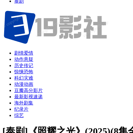
泰剧
剧情爱情
动作悬疑
历史传记
惊悚恐怖
科幻灾难
动漫动画
豆瓣高分影片
最新影视速递
海外剧集
纪录片
综艺
[泰剧]《照耀之光》(2025)(