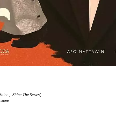
Shine
、
Shine The Series
）
anee