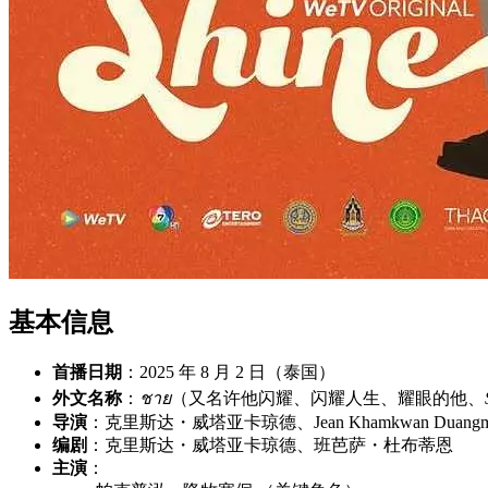
基本信息
首播日期
：2025 年 8 月 2 日（泰国）
外文名称
：
ชาย
（又名许他闪耀、闪耀人生、耀眼的他、
导演
：克里斯达・威塔亚卡琼德、Jean Khamkwan Duangm
编剧
：克里斯达・威塔亚卡琼德、班芭萨・杜布蒂恩
主演
：