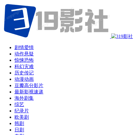
剧情爱情
动作悬疑
惊悚恐怖
科幻灾难
历史传记
动漫动画
豆瓣高分影片
最新影视速递
海外剧集
综艺
纪录片
欧美剧
韩剧
日剧